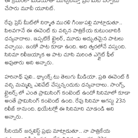
ఈ క్రమంలో మీడియాతో ముచ్చటిస్తూ ప్రెస్ మీట్ ఏర్పాటు
చేసారు మూవీ యూనిట్.
రేవు ప్రెస్ మీట్‌లో నిర్మాత మురళి గింజుపల్లి మాట్లాడుతూ..
పిలవగానే ఈ ఈవెంట్ కు వచ్చిన పాత్రికేయ కుటుంబానికి
ధన్యవాదాలు. ఇప్పటికే ట్రైలర్, మూడు అద్భుతమైన పాటలు
వచ్చాయి. ఇంకో పాట కూడా ఉంది. అది త్వరలోనే వస్తుంది.
సినిమా రిలీజయ్యాక ఆ పాట చూసి మరింత ఎగ్జైట్ ఫీల్
అవుతారు అని అన్నారు.
హరినాథ్ పులి.. థ్యాంక్స్ టు తెలుగు మీడియా. ప్రతి ఈవెంట్ కి
వచ్చి మమ్మల్ని ఎలివేట్ చేస్తున్నందుకు ధన్యవాదాలు. సాంగ్స్,
ట్రైలర్స్ లో ఎంత ప్రామిసింగ్ కంటెంట్ ఉందో సినిమాలో కూడా
అంతే ప్రామిసింగ్ కంటెంట్ ఉంది. రేవు సినిమా ఆగస్టు 23న
రిలీజ్ కానుంది. థియేటర్లో ఈ సినిమాని చూడండి అని
అన్నారు.
సీనియర్ జర్నలిస్ట్ ప్రభు మాట్లాడుతూ.. నా పాత్రికేయ