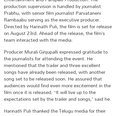
production supervision is handled by journalist
Prabhu, with senior film journalist Parvataneni
Rambaabu serving as the executive producer.
Directed by Harinath Puli, the film is set for release
on August 23rd. Ahead of the release, the film’s
team interacted with the media.
Producer Murali Ginjupalli expressed gratitude to
the journalists for attending the event. He
mentioned that the trailer and three excellent
songs have already been released, with another
song set to be released soon. He assured that
audiences would find even more excitement in the
film once it is released. “It will live up to the
expectations set by the trailer and songs,” said he.
Harinath Puli thanked the Telugu media for their