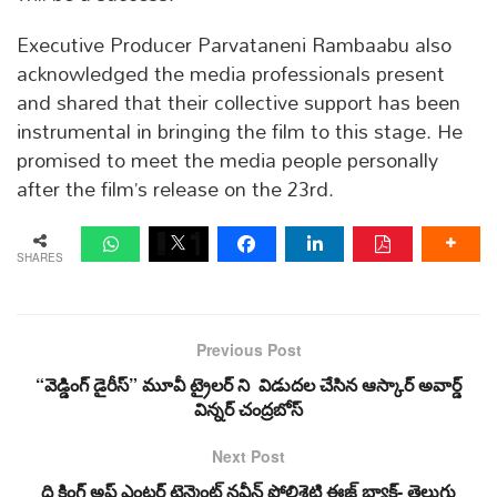
Executive Producer Parvataneni Rambaabu also
acknowledged the media professionals present
and shared that their collective support has been
instrumental in bringing the film to this stage. He
promised to meet the media people personally
after the film’s release on the 23rd.
SHARES
Previous Post
“వెడ్డింగ్ డైరీస్” మూవీ ట్రైలర్ ని విడుదల చేసిన ఆస్కార్ అవార్డ్
విన్నర్ చంద్రబోస్
Next Post
ది కింగ్ అఫ్ ఎంటర్ టైన్మెంట్ నవీన్ పోలిశెట్టి ఈజ్ బ్యాక్- తెలుగు