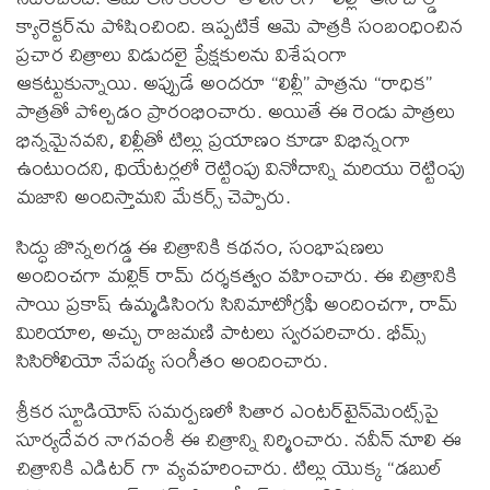
క్యారెక్టర్‌ను పోషించింది. ఇప్పటికే ఆమె పాత్రకి సంబంధించిన
ప్రచార చిత్రాలు విడుదలై ప్రేక్షకులను విశేషంగా
ఆకట్టుకున్నాయి. అప్పుడే అందరూ “లిల్లీ” పాత్రను “రాధిక”
పాత్రతో పోల్చడం ప్రారంభించారు. అయితే ఈ రెండు పాత్రలు
భిన్నమైనవని, లిల్లీతో టిల్లు ప్రయాణం కూడా విభిన్నంగా
ఉంటుందని, థియేటర్లలో రెట్టింపు వినోదాన్ని మరియు రెట్టింపు
మజాని అందిస్తామని మేకర్స్ చెప్పారు.
సిద్ధు జొన్నలగడ్డ ఈ చిత్రానికి కథనం, సంభాషణలు
అందించగా మల్లిక్ రామ్ దర్శకత్వం వహించారు. ఈ చిత్రానికి
సాయి ప్రకాష్ ఉమ్మడిసింగు సినిమాటోగ్రఫీ అందించగా, రామ్
మిరియాల, అచ్చు రాజమణి పాటలు స్వరపరిచారు. భీమ్స్
సిసిరోలియో నేపథ్య సంగీతం అందించారు.
శ్రీకర స్టూడియోస్ సమర్పణలో సితార ఎంటర్‌టైన్‌మెంట్స్‌పై
సూర్యదేవర నాగవంశీ ఈ చిత్రాన్ని నిర్మించారు. నవీన్ నూలి ఈ
చిత్రానికి ఎడిటర్ గా వ్యవహరించారు. టిల్లు యొక్క “డబుల్