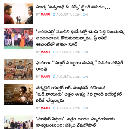
సూర్య ‘విశ్వనాథ్ & సన్స్’ ట్రైలర్ విడుదల…
BY
MAARI
AUGUST 7, 2026
0
‘అనకాపల్లి’ మూవీని థియేటర్లో చూసి పెద్ద విజయాన్ని
అందించాలని కోరుకుంటున్నాను.. ప్రీ రిలీజ్
ఈవెంట్‌లో సోనూ సూద్
BY
MAARI
AUGUST 6, 2026
0
ఘనంగా “సర్దార్ సర్వాయి పాపన్న” సినిమా పోస్టర్
లాంఛ్
BY
MAARI
AUGUST 6, 2026
0
వర్సటైల్ యాక్టర్ ఆర్‌. మాధవన్‌ నటించిన
‘జి.డి.నాయుడు’ చిత్రం ఆగస్టు 7న గ్రాండ్ థియేట్రికల్
రిలీజ్ చేస్తున్నారు
BY
MAARI
AUGUST 6, 2026
0
‘హుషార్‌ పిట్టలు’ చిత్రం అందరి హృదయాలకు
హత్తుకుంటుంది: బెక్కెం వేణుగోపాల్‌