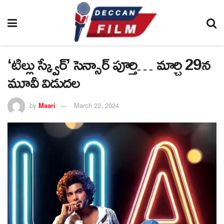
‘టిల్లు స్క్వేర్’ సెన్సార్ పూర్తి… మార్చి 29న
మూవీ విడుదల
by
Maari
March 22, 2024