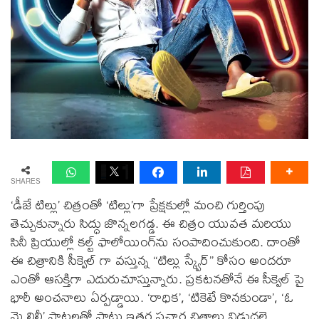
SHARES
‘డీజే టిల్లు’ చిత్రంతో ‘టిల్లు’గా ప్రేక్షకుల్లో మంచి గుర్తింపు
తెచ్చుకున్నారు సిద్ధు జొన్నలగడ్డ. ఈ చిత్రం యువత మరియు
సినీ ప్రియుల్లో కల్ట్ ఫాలోయింగ్‌ను సంపాదించుకుంది. దాంతో
ఈ చిత్రానికి సీక్వెల్ గా వస్తున్న “టిల్లు స్క్వేర్” కోసం అందరూ
ఎంతో ఆసక్తిగా ఎదురుచూస్తున్నారు. ప్రకటనతోనే ఈ సీక్వెల్ పై
భారీ అంచనాలు ఏర్పడ్డాయి. ‘రాధిక’, ‘టికెటే కొనకుండా’, ‘ఓ
మై లిల్లీ’ పాటలతో పాటు ఇతర ప్రచార చిత్రాలు విడుదలై