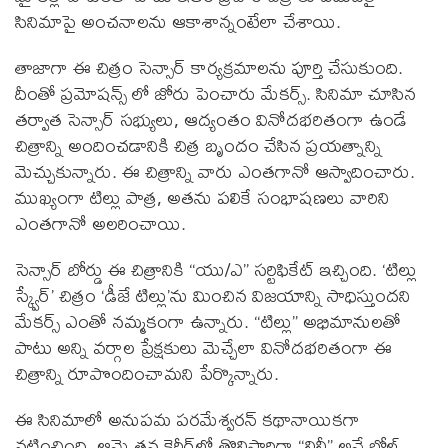
సినిమాపై అంచనాలను ఆకాశాన్నంటేలా చేశాయి.
తాజాగా ఈ చిత్రం సెన్సార్ కార్యక్రమాలను పూర్తి చేసుకుంది.
దీంతో ప్రమోషన్స్ లో జోరు పెంచారు మేకర్స్. సినిమా చూసిన
తర్వాత సెన్సార్ సభ్యులు, ఆద్యంతం వినోదభరితంగా ఉండే
చిత్రాన్ని అందించడానికి చిత్ర బృందం చేసిన ప్రయత్నాన్ని
మెచ్చుకున్నారు. ఈ చిత్రాన్ని వారు ఎంతగానో ఆస్వాదించారు.
ముఖ్యంగా టిల్లు పాత్ర, అతను పలికే సంభాషణలు వారిని
ఎంతగానో అలరించాయి.
సెన్సార్ బోర్డు ఈ చిత్రానికి “యు/ఎ” సర్టిఫికేట్ ఇచ్చింది. ‘టిల్లు
స్క్వేర్’ చిత్రం ‘డీజే టిల్లు’ను మించిన విజయాన్ని సాధిస్తుందని
మేకర్స్ ఎంతో నమ్మకంగా ఉన్నారు. “టిల్లు” అభిమానులతో
పాటు అన్ని వర్గాల ప్రేక్షకులు మెచ్చేలా వినోదభరితంగా ఈ
చిత్రాన్ని రూపొందించామని పేర్కొన్నారు.
ఈ సినిమాలో అనుపమ పరమేశ్వరన్ కథానాయికగా
నటించింది. ఆమె తన కెరీర్‌లో తొలిసారిగా “లిల్లీ” అనే బోల్డ్