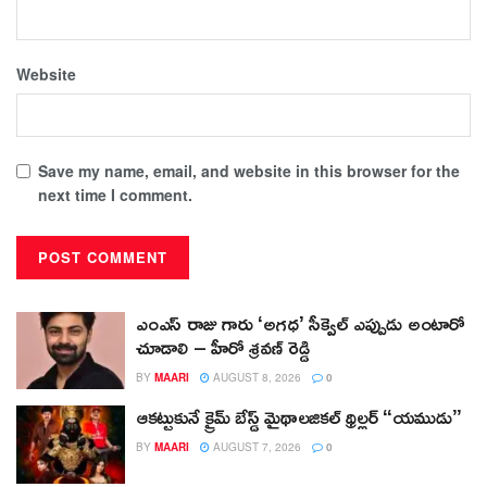
Website
Save my name, email, and website in this browser for the
next time I comment.
ఎంఎస్ రాజు గారు ‘అగధ’ సీక్వెల్ ఎప్పుడు అంటారో
చూడాలి – హీరో శ్రవణ్ రెడ్డి
BY
MAARI
AUGUST 8, 2026
0
ఆకట్టుకునే క్రైమ్ బేస్డ్ మైథాలజికల్ థ్రిల్లర్ “యముడు”
BY
MAARI
AUGUST 7, 2026
0