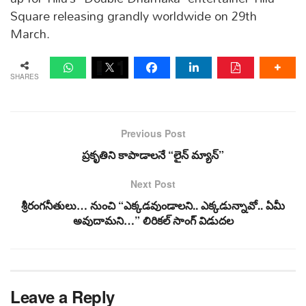
Square releasing grandly worldwide on 29th
March.
SHARES
Previous Post
ప్రకృతిని కాపాడాలనే “లైన్ మ్యాన్”
Next Post
శ్రీ‌రంగ‌నీతులు… నుంచి “ఎక్క‌డ‌వుండాల‌ని.. ఎక్క‌డున్నావో.. ఏమీ
అవుదామ‌ని…” లిరిక‌ల్ సాంగ్ విడుద‌ల
Leave a Reply