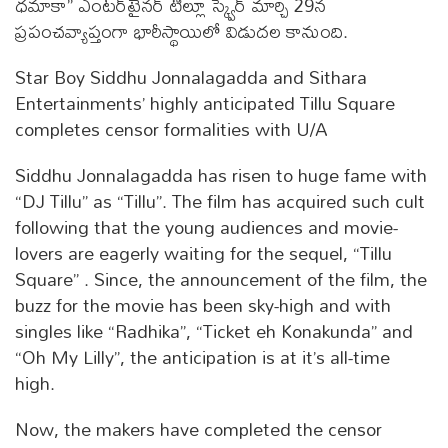
ధమాకా” ఎంటర్‌టైనర్ టిల్లూ స్క్వేర్ మార్చి 29న
ప్రపంచవ్యాప్తంగా భారీస్థాయిలో విడుదల కానుంది.
Star Boy Siddhu Jonnalagadda and Sithara
Entertainments’ highly anticipated Tillu Square
completes censor formalities with U/A
Siddhu Jonnalagadda has risen to huge fame with
“DJ Tillu” as “Tillu”. The film has acquired such cult
following that the young audiences and movie-
lovers are eagerly waiting for the sequel, “Tillu
Square” . Since, the announcement of the film, the
buzz for the movie has been sky-high and with
singles like “Radhika”, “Ticket eh Konakunda” and
“Oh My Lilly”, the anticipation is at it’s all-time
high.
Now, the makers have completed the censor