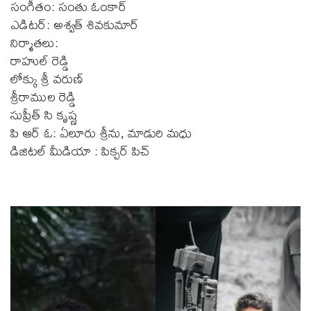
సంగీతం: సంతు ఓంకార్
ఎడిటర్: అశ్వత్ శివకుమార్
నిర్మాతలు:
రాహుల్ రెడ్డి
లోక్కు శ్రీ వరుణ్
శ్రీరాముల రెడ్డి
సుప్రీత్ సి కృష్ణ
పి ఆర్ ఓ: ఏలూరు శ్రీను, మాడురి మధు
డిజిటల్ మీడియా : పిక్చర్ పిచ్