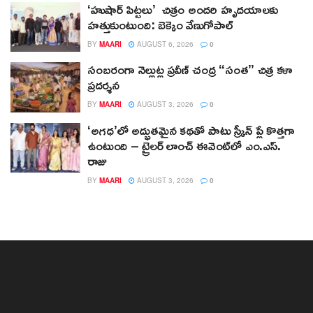
‘హుషార్‌ పిట్టలు’ చిత్రం అందరి హృదయాలకు
హత్తుకుంటుంది: బెక్కెం వేణుగోపాల్‌
BY
MAARI
AUGUST 6, 2026
0
సంబరంగా నెల్లుట్ల ప్రవీణ్ చంద్ర “సంత” చిత్ర కళా
ప్రదర్శన
BY
MAARI
AUGUST 3, 2026
0
‘అగధ’లో అద్భుతమైన కథతో పాటు స్క్రీన్ ప్లే కొత్తగా
ఉంటుంది – ట్రైలర్ లాంచ్ ఈవెంట్‌లో ఎం.ఎస్.
రాజు
BY
MAARI
AUGUST 3, 2026
0