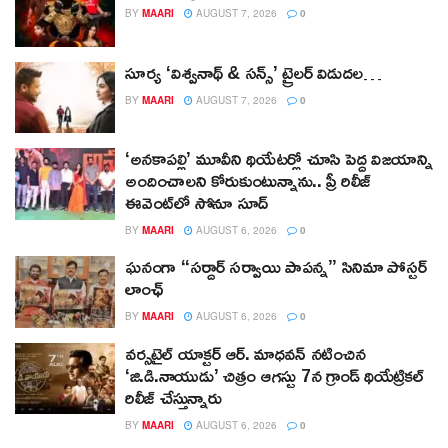
BY
MAARI
AUGUST 7, 2026
0
సూర్య ‘విశ్వనాథ్ & సన్స్’ ట్రైలర్ విడుదల…
BY
MAARI
AUGUST 7, 2026
0
‘అనకాపల్లి’ మూవీని థియేటర్లో చూసి పెద్ద విజయాన్ని
అందించాలని కోరుకుంటున్నాను.. ప్రీ రిలీజ్
ఈవెంట్‌లో సోనూ సూద్
BY
MAARI
AUGUST 6, 2026
0
ఘనంగా “సర్దార్ సర్వాయి పాపన్న” సినిమా పోస్టర్
లాంఛ్
BY
MAARI
AUGUST 6, 2026
0
వర్సటైల్ యాక్టర్ ఆర్‌. మాధవన్‌ నటించిన
‘జి.డి.నాయుడు’ చిత్రం ఆగస్టు 7న గ్రాండ్ థియేట్రికల్
రిలీజ్ చేస్తున్నారు
BY
MAARI
AUGUST 6, 2026
0