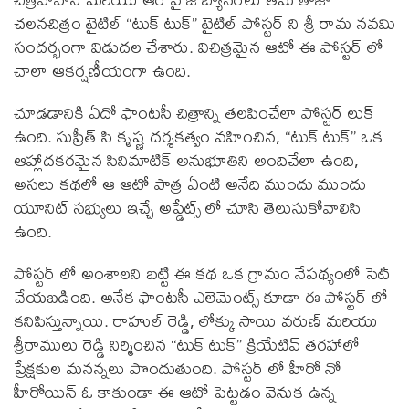
చలనచిత్రం టైటిల్ “టుక్ టుక్” టైటిల్ పోస్టర్ ని శ్రీ రామ నవమి
సందర్భంగా విడుదల చేశారు. విచిత్రమైన ఆటో ఈ పోస్టర్ లో
చాలా ఆకర్షణీయంగా ఉంది.
చూడడానికి ఏదో ఫాంటసీ చిత్రాన్ని తలపించేలా పోస్టర్ లుక్
ఉంది. సుప్రీత్ సి కృష్ణ దర్శకత్వం వహించిన, “టుక్ టుక్” ఒక
ఆహ్లాదకరమైన సినిమాటిక్ అనుభూతిని అందిచేలా ఉంది,
అసలు కథలో ఆ ఆటో పాత్ర ఏంటి అనేది ముందు ముందు
యూనిట్ సభ్యులు ఇచ్చే అప్డేట్స్ లో చూసి తెలుసుకోవాలిసి
ఉంది.
పోస్టర్ లో అంశాలని బట్టి ఈ కథ ఒక గ్రామం నేపథ్యంలో సెట్
చేయబడింది. అనేక ఫాంటసీ ఎలెమెంట్స్ కూడా ఈ పోస్టర్ లో
కనిపిస్తున్నాయి. రాహుల్ రెడ్డి, లోక్కు సాయి వరుణ్ మరియు
శ్రీరాములు రెడ్డి నిర్మించిన “టుక్ టుక్” క్రియేటివ్ తరహాలో
ప్రేక్షకుల మనన్నలు పొందుతుంది. పోస్టర్ లో హీరో నో
హీరోయిన్ ఓ కాకుండా ఈ ఆటో పెట్టడం వెనుక ఉన్న