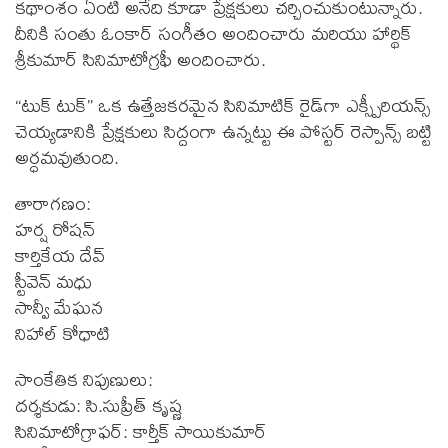
కథాంశం ఏంటి అనేది కూడా ప్రేక్షకులు చర్చించుకుంటున్నారు.
దీనికి సంతు ఓంకార్ సంగీతం అందించారు మరియు హార్థిక్
శ్రీకుమార్ సినిమాటోగ్రఫీ అందించారు.
“టుక్ టుక్” ఒక ఉత్తేజకరమైన సినిమాటిక్ రైడ్‌గా ఎక్స్పీరియన్స్
చెయ్యడానికి ప్రేక్షకులు సిద్దంగా ఉన్నట్టు ఈ పోస్టర్ రెస్పాన్స్ బట్టి
అర్ధమవుతుంది.
తారాగణం:
హర్ష రోషన్
కార్తికేయ దేవ్
స్టీవెన్ మధు
సాన్వీ మేఘన
నిహాల్ కోధాటి
సాంకేతిక నిపుణులు:
దర్శకుడు: సి.సుప్రీత్ కృష్ణ
సినిమాటోగ్రాఫర్: కార్తీక్ సాయికుమార్