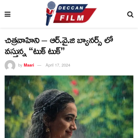
చిత్రవాహిని – ఆర్.వై.జి బ్యానర్స్ లో
వస్తున్న “టుక్ టుక్”
by
Maari
April 17, 2024