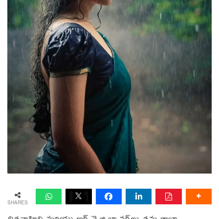
SHARES
చిత్రవాహిని మరియు ఆర్ వై జి బ్యానర్‌లు తమ తాజా