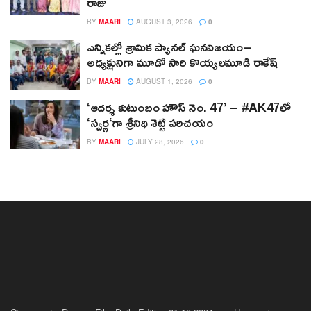
రాజు
BY
MAARI
AUGUST 3, 2026
0
ఎన్నికల్లో శ్రామిక ప్యానల్‌ ఘనవిజయం–
అధ్యక్షునిగా మూడో సారి కొయ్యలమూడి రాకేష్‌
BY
MAARI
AUGUST 1, 2026
0
‘ఆదర్శ కుటుంబం హౌస్ నెం. 47’ – #AK47లో
‘స్వర్ణ‘గా శ్రీనిధి శెట్టి పరిచయం
BY
MAARI
JULY 28, 2026
0