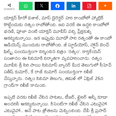
SHARES
యాక్షన్ హీరో విశాల్, మాస్ డైరెక్టర్ హరి కాంబోలో హ్యాట్రిక్
కొట్టేందుకు రత్నం రాబోతోంది. ఇది వరకే ఈ ఇద్దరి కాంబోలో
భరణి, పూజా వంటి యాక్షన్ మూవీస్ వచ్చి ప్రేక్షకుల్ని
ఆకట్టుకున్నాయి. ఇక ఇప్పుడు మూడో సారి రత్నంతో ఈ కాంబో
ఆడియెన్స్ ముందుకు రాబోతోంది. జీ స్టూడియోస్‌, స్టోన్ బెంచ్
ఫిల్మ్స్ సంయుక్తంగా నిర్మించిన చిత్రం ‘రత్నం’. కార్తికేయన్
సంతానం ఈ సినిమాకి నిర్మాతగా వ్యవహరించారు. రత్నం
మూవీని శ్రీ సిరి సాయి సినిమాస్ బ్యానర్ మీద తెలుగులో సీహెచ్
సతీష్ కుమార్, కే రాజ్ కుమార్ సంయుక్తంగా రిలీజ్
చేస్తున్నారు. రత్నం సినిమా తెలుగు, తమిళ్ లో ఏప్రిల్ 26న
గ్రాండ్‌గా రిలీజ్ కానుంది.
ఇప్పటి వరకు రిలీజ్ చేసిన పాటలు, టీజర్, ట్రైలర్ అన్నీ కూడా
అందరినీ ఆకట్టుకున్నాయి. రీసెంట్‌గా రిలీజ్ చేసిన ఎటువైపో
ఎటువైపో.. అనే పాట శ్రోతలను మెప్పించింది. దేవీ శ్రీ ప్రసాద్