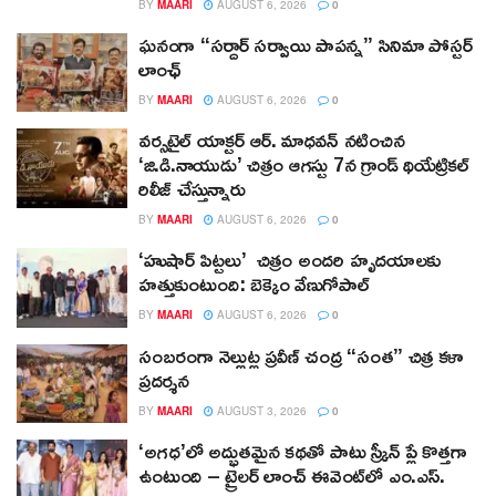
BY
MAARI
AUGUST 6, 2026
0
ఘనంగా “సర్దార్ సర్వాయి పాపన్న” సినిమా పోస్టర్
లాంఛ్
BY
MAARI
AUGUST 6, 2026
0
వర్సటైల్ యాక్టర్ ఆర్‌. మాధవన్‌ నటించిన
‘జి.డి.నాయుడు’ చిత్రం ఆగస్టు 7న గ్రాండ్ థియేట్రికల్
రిలీజ్ చేస్తున్నారు
BY
MAARI
AUGUST 6, 2026
0
‘హుషార్‌ పిట్టలు’ చిత్రం అందరి హృదయాలకు
హత్తుకుంటుంది: బెక్కెం వేణుగోపాల్‌
BY
MAARI
AUGUST 6, 2026
0
సంబరంగా నెల్లుట్ల ప్రవీణ్ చంద్ర “సంత” చిత్ర కళా
ప్రదర్శన
BY
MAARI
AUGUST 3, 2026
0
‘అగధ’లో అద్భుతమైన కథతో పాటు స్క్రీన్ ప్లే కొత్తగా
ఉంటుంది – ట్రైలర్ లాంచ్ ఈవెంట్‌లో ఎం.ఎస్.