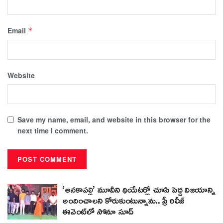
Email
*
Website
Save my name, email, and website in this browser for the
next time I comment.
‘అనకాపల్లి’ మూవీని థియేటర్లో చూసి పెద్ద విజయాన్ని
అందించాలని కోరుకుంటున్నాను.. ప్రీ రిలీజ్
ఈవెంట్‌లో సోనూ సూద్