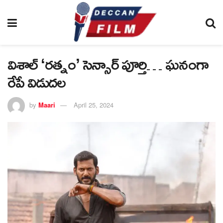
విశాల్ ‘రత్నం’ సెన్సార్ పూర్తి… ఘనంగా
రేపే విడుదల
by
Maari
April 25, 2024