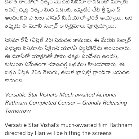
విశాల్ కాంబోలో రత్నం మొదటి సినిమా కావడంతో మ్యూజిక్
లవర్స్ దృష్టి రత్నం మీద పడంది. ఇప్పటికే దేవీ శ్రీ ప్రసాద్
అందించిన పాటలు సోషల్ మీడియాలో వైరల్ అయ్యాయి. ఇక
ఇప్పుడు ఈ మూవీ సెన్సార్ కార్యక్రమాలు పూర్తయ్యాయి.
సినిమా రేపే (ఏప్రిల్ 26) విడుదల కానుంది. ఈ మేరకు సెన్సార్
సభ్యులు సినిమాను వీక్షించి యూ/ఏ సర్టిఫికెట్‌ను అందించారు.
ఈ మూవీలో యాక్షన్‌తో పాటు చక్కని సందేశం ఉందని,
కుటుంబ సమేతంగా చూడదగ్గ చిత్రమని కొనియాడారు. ఈ
చిత్రం ఏప్రిల్ 26న తెలుగు, తమిళ భాషల్లో గ్రాండ్‌గా విడుదల
కానుంది.
Versatile Star Vishal’s Much-awaited Actioner
Rathnam Completed Censor – Grandly Releasing
Tomorrow
Versatile Star Vishal’s much-awaited film Rathnam
directed by Hari will be hitting the screens