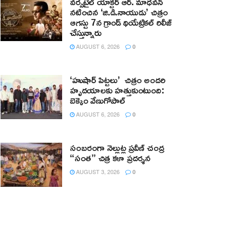
వర్సటైల్ యాక్టర్ ఆర్‌. మాధవన్‌
నటించిన ‘జి.డి.నాయుడు’ చిత్రం
ఆగస్టు 7న గ్రాండ్ థియేట్రికల్ రిలీజ్
చేస్తున్నారు
AUGUST 6, 2026
0
‘హుషార్‌ పిట్టలు’ చిత్రం అందరి
హృదయాలకు హత్తుకుంటుంది:
బెక్కెం వేణుగోపాల్‌
AUGUST 6, 2026
0
సంబరంగా నెల్లుట్ల ప్రవీణ్ చంద్ర
“సంత” చిత్ర కళా ప్రదర్శన
AUGUST 3, 2026
0