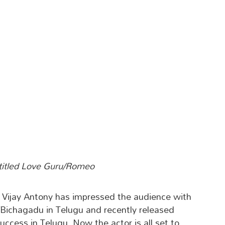
r titled Love Guru/Romeo
r Vijay Antony has impressed the audience with
ran/Bichagadu in Telugu and recently released
ccess in Telugu. Now the actor is all set to