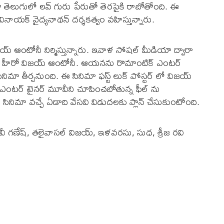
 తెలుగులో లవ్ గురు పేరుతో తెరపైకి రాబోతోంది. ఈ
ినాయక్ వైద్యనాథన్ దర్శకత్వం వహిస్తున్నారు.
జయ్ ఆంటోనీ నిర్మిస్తున్నారు. ఇవాళ సోషల్ మీడియా ద్వారా
 చేశారు హీరో విజయ్ ఆంటోనీ. ఆయనను రొమాంటిక్ ఎంటర్
ా తీర్చనుంది. ఈ సినిమా ఫస్ట్ లుక్ పోస్టర్ లో విజయ్
ఎంటర్ టైనర్ మూవీని చూపించబోతున్న ఫీల్ ను
న ఈ సినిమా వచ్చే ఏడాది వేసవి విడుదలకు ప్లాన్ చేసుకుంటోంది.
ీ గణేష్, తలైవాసల్ విజయ్, ఇళవరసు, సుధ, శ్రీజ రవి