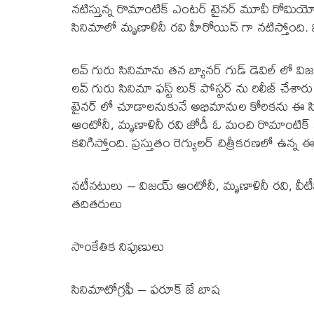
నటిస్తున్న రొమాంటిక్ ఎంటర్ టైనర్ మూవీ రోమియో
సినిమాలో మృణాళినీ రవి హీరోయిన్ గా నటిస్తోంది. వ
లవ్ గురు సినిమాను తన బ్యానర్ గుడ్ డెవిల్ లో వి
లవ్ గురు సినిమా ఫస్ట్ లుక్ పోస్టర్ ను రిలీజ్
టైనర్ లో చూడాలనుకునే అభిమానుల కోరికను ఈ సినిమ
ఆంటోనీ, మృణాళినీ రవి జోడీ ఓ మంచి రొమాంటిక్ 
కలిగిస్తోంది. ప్రస్తుతం రెగ్యులర్ చిత్రీకరణలో ఉన్
నటీనటులు – విజయ్ ఆంటోనీ, మృణాళినీ రవి, వీటీవ
తదితరులు
సాంకేతిక నిపుణులు
సినిమాటోగ్రఫీ – ఫరూక్ జే బాష