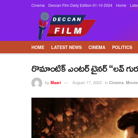
Cinema
Deccan Film Daily Edition-01-10-2024
Home
Late
HOME
LATEST NEWS
CINEMA
POLITICS
రొమాంటిక్ ఎంటర్ టైనర్ “లవ్ గురు”
by
Maari
August 17, 2023
in
Cinema
,
Movie