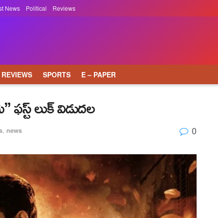
st News
Political
Reviews
REVIEWS
SPORTS
E – PAPER
 ఫస్ట్ లుక్ విడుదల
0
s
,
news