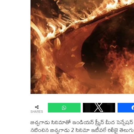
SHARES
బిచ్చగాడు సినిమాతో ఇండియన్ స్క్రీన్ మీద సెన్సేష
నటించిన బిచ్చగాడు 2 సినిమా ఇటీవలే రిలీజై తెల