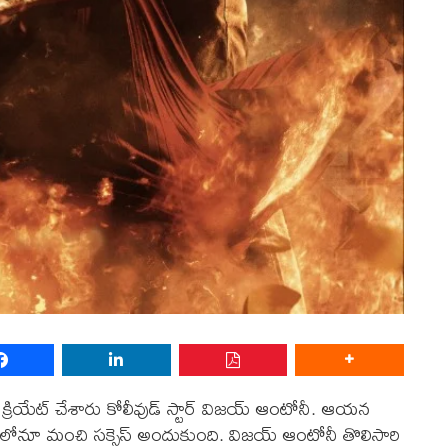
న్ క్రియేట్ చేశారు కోలీవుడ్ స్టార్ విజయ్ ఆంటోనీ. ఆయన
ుగులోనూ మంచి సక్సెస్ అందుకుంది. విజయ్ ఆంటోనీ తొలిసారి