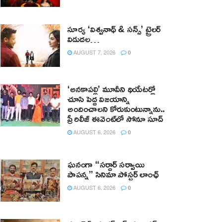
సూర్య ‘విశ్వనాథ్ & సన్స్’ ట్రైలర్
విడుదల…
AUGUST 7, 2026
0
‘అనకాపల్లి’ మూవీని థియేటర్లో
చూసి పెద్ద విజయాన్ని
అందించాలని కోరుకుంటున్నాను..
ప్రీ రిలీజ్ ఈవెంట్‌లో సోనూ సూద్
AUGUST 6, 2026
0
ఘనంగా “సర్దార్ సర్వాయి
పాపన్న” సినిమా పోస్టర్ లాంఛ్
AUGUST 6, 2026
0