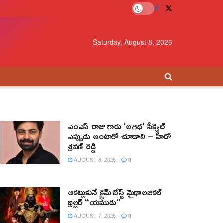
Saturday, August 8, 2026
ఎంఎస్ రాజు గారు ‘అగధ’ సీక్వెల్
ఎప్పుడు అంటారో చూడాలి – హీరో
శ్రవణ్ రెడ్డి
AUGUST 8, 2026
0
ఆకట్టుకునే క్రైమ్ బేస్డ్ మైథాలజికల్
థ్రిల్లర్ “యముడు”
AUGUST 7, 2026
0