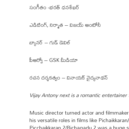
సంగీతం -భరత్ ధనశేఖర్
ఎడిటింగ్, నిర్మాత – విజయ్ ఆంటోనీ
బ్యానర్ – గుడ్ డెవిల్
పీఆర్వో – GSK మీడియా
రచన దర్శకత్వం – వినాయక్ వైద్యనాథన్
Vijay Antony next is a romantic entertaine
Music director turned actor and filmmake
his versatile roles in films like Pichaikka
Picchaikkaran 2/Bichagadu 2 was a huge su