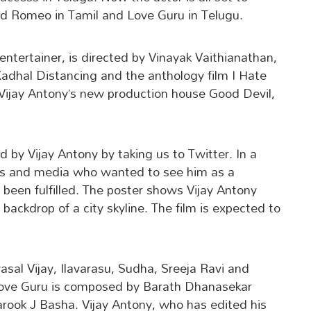
tled Romeo in Tamil and Love Guru in Telugu.
entertainer, is directed by Vinayak Vaithianathan,
adhal Distancing and the anthology film I Hate
Vijay Antony’s new production house Good Devil,
 by Vijay Antony by taking us to Twitter. In a
ress and media who wanted to see him as a
 been fulfilled. The poster shows Vijay Antony
 backdrop of a city skyline. The film is expected to
asal Vijay, Ilavarasu, Sudha, Sreeja Ravi and
r Love Guru is composed by Barath Dhanasekar
rook J Basha. Vijay Antony, who has edited his