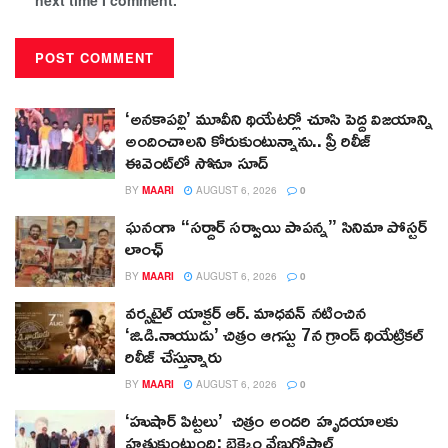
‘అనకాపల్లి’ మూవీని థియేటర్లో చూసి పెద్ద విజయాన్ని
అందించాలని కోరుకుంటున్నాను.. ప్రీ రిలీజ్
ఈవెంట్‌లో సోనూ సూద్
BY
MAARI
AUGUST 6, 2026
0
ఘనంగా “సర్దార్ సర్వాయి పాపన్న” సినిమా పోస్టర్
లాంఛ్
BY
MAARI
AUGUST 6, 2026
0
వర్సటైల్ యాక్టర్ ఆర్‌. మాధవన్‌ నటించిన
‘జి.డి.నాయుడు’ చిత్రం ఆగస్టు 7న గ్రాండ్ థియేట్రికల్
రిలీజ్ చేస్తున్నారు
BY
MAARI
AUGUST 6, 2026
0
‘హుషార్‌ పిట్టలు’ చిత్రం అందరి హృదయాలకు
హత్తుకుంటుంది: బెక్కెం వేణుగోపాల్‌