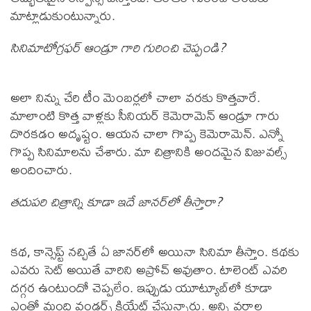
మాట్లాడుకుంటున్నారు.
సినిమాటోగ్రఫర్ ఆండ్రూ గారి గురించి చెప్పండి?
అలా నిన్ను చేరి టీం మెంబర్లలో చాలా వరకు కొత్తవారే.
మాలాంటి కొత్త వాళ్లకు సీనియర్ కెమెరామెన్ ఆండ్రూ గారు
దొరకడం అదృష్టం. ఆయన చాలా గొప్ప కెమెరామెన్. ఎన్నో
గొప్ప సినిమాలను చేశారు. మా చిత్రానికి అందమైన విజువల్స్
అందించారు.
తదుపరి చిత్రాన్ని కూడా ఇదే జానర్‌లో తీస్తారా?
కథ, కాన్సెప్ట్ నచ్చితే ఏ జానర్‌లో అయినా సినిమా తీస్తాం. కథకు
ఎవరు సెట్ అయితే వారిని అప్రోచ్ అవుతాం. టాలెంట్ ఎవరి
దగ్గర ఉంటుందో చెప్పలేం. ఇప్పుడు యూట్యూబ్‌లో కూడా
ఎంతో మంది వండర్స్ క్రియేట్ చేస్తున్నారు. అన్ని వర్గాల