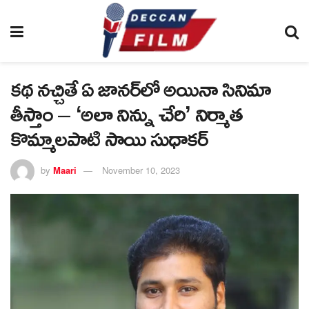
కథ నచ్చితే ఏ జానర్‌లో అయినా సినిమా
తీస్తాం – ‘అలా నిన్ను చేరి’ నిర్మాత
కొమ్మాలపాటి సాయి సుధాకర్
by
Maari
November 10, 2023