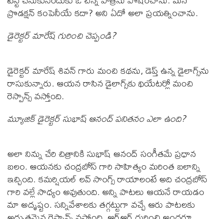
టెస్ట్ చేసుకునేందుకు ఓ చిన్న పాత్రను పోషించాను. మన
ప్రొడక్షన్ కంపెనీయే కదా? అని ఏదో అలా ప్రయత్నించాను.
డైరెక్టర్ మారేష్ గురించి చెప్పండి?
డైరెక్టర్ మారేష్ శివన్ గారు మంచి కథను, డెప్త్ ఉన్న డైలాగ్స్‌ను
రాసుకున్నారు. ఆయన రాసిన డైలాగ్స్‌కు థియేటర్లో మంచి
రెస్పాన్స్ వస్తోంది.
మ్యూజిక్ డైరెక్టర్ సుభాష్ ఆనంద్ పనితనం ఎలా ఉంది?
అలా నిన్ను చేరి చిత్రానికి సుభాష్ ఆనంద్ సంగీతమే ప్రధాన
బలం. ఆయనకు చంద్రబోస్ గారి సాహిత్యం మరింత బలాన్ని
ఇచ్చింది. కమర్షియల్ లవ్ సాంగ్స్ రాయాలంటే అది చంద్రబోస్
గారి వల్లే సాధ్యం అవుతుంది. అన్ని పాటలు ఆయనే రాయడం
మా అదృష్టం. సన్నివేశాలకు తగ్గట్టుగా వచ్చే ఆరు పాటలకు
అద్భుతమైన రెస్పాన్స్ వస్తోంది. ఆర్ఆర్ గురించి అందరూ