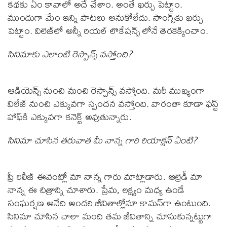
కథకు ఏం కావాలో అదే చేశాం. అంతే ఖర్చు పెట్టాం.
ముందుగా మేం ఇన్ని పాటలు అనుకోలేదు. సాంగ్స్‌‌కు ఖర్చు
పెట్టాం. విలెజ్‌లో అన్నీ రియల్ లొకేషన్స్ లోనే తెరకెక్కించాం.
సినిమాకు ఎలాంటి రెస్పాన్స్ వస్తోంది?
ఆడియెన్స్ నుంచి మంచి రెస్పాన్స్ వస్తోంది. మరీ ముఖ్యంగా
విలేజ్ నుంచి ఎక్కువగా స్పందన వస్తోంది. వారంతా కూడా ఫస్ట్
హాఫ్‌కి ఎక్కువగా కనెక్ట్ అవుతున్నారు.
సినిమా చూసిన తరువాత మీ నాన్న గారి రియాక్షన్ ఏంటి?
ప్రీ రిలీజ్ ఈవెంట్లో మా నాన్న గారు మాట్లాడారు. ఆల్రెడీ మా
నాన్న ఈ చిత్రాన్ని చూశారు. ప్రేమ, లక్ష్యం మధ్య ఉండే
సంఘర్షణ అనేది అందరి జీవితాల్లోనూ కామన్‌గా ఉంటుంది.
సినిమా చూసిన చాలా మంది తమ జీవితాన్ని చూసుకున్నట్టుగా