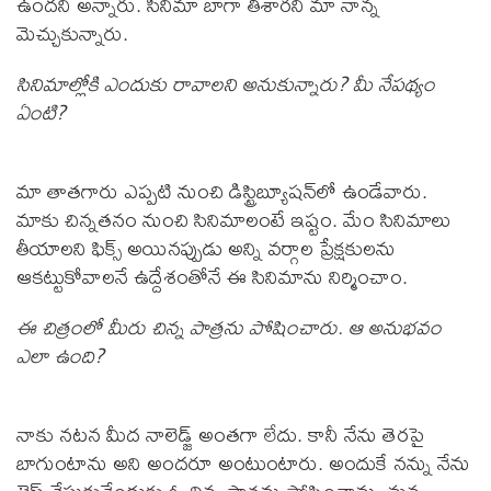
ఉందని అన్నారు. సినిమా బాగా తీశారని మా నాన్న
మెచ్చుకున్నారు.
సినిమాల్లోకి ఎందుకు రావాలని అనుకున్నారు? మీ నేపథ్యం
ఏంటి?
మా తాతగారు ఎప్పటి నుంచి డిస్ట్రిబ్యూషన్‌లో ఉండేవారు.
మాకు చిన్నతనం నుంచి సినిమాలంటే ఇష్టం. మేం సినిమాలు
తీయాలని ఫిక్స్ అయినప్పుడు అన్ని వర్గాల ప్రేక్షకులను
ఆకట్టుకోవాలనే ఉద్దేశంతోనే ఈ సినిమాను నిర్మించాం.
ఈ చిత్రంలో మీరు చిన్న పాత్రను పోషించారు. ఆ అనుభవం
ఎలా ఉంది?
నాకు నటన మీద నాలెడ్జ్ అంతగా లేదు. కానీ నేను తెరపై
బాగుంటాను అని అందరూ అంటుంటారు. అందుకే నన్ను నేను