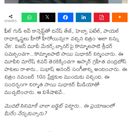
SHARES
ఫీల్ గుడ్ లవ్ కాన్సెప్ట్‌తో దినేష్ తేజ్, హెబ్బా పటేల్, పాయల్
రాధాకృష్ణలు హీరో హీరోయిన్లుగా వచ్చిన చిత్రం ‘అలా నిన్ను
చేరి’. విజన్ మూవీ మేకర్స్ బ్యానర్‌పై కొమ్మాలపాటి శ్రీధర్
సమర్పించగా.. కొమ్మాలపాటి సాయి సుధాకర్ నిర్మించారు. ఈ
మూవీని మారేష్ శివన్ తెరకెక్కించగా ఆస్కార్ గ్రహీత చంద్రబోస్
పాటలు రాశారు.. సుభాష్ ఆనంద్ సంగీతాన్ని అందించారు. ఈ
చిత్రం నవంబర్ 10న ప్రేక్షకుల ముందుకు వచ్చింది. ఈ
సందర్భంగా నిర్మాత సాయి సుధాకర్ మీడియాతో
ముచ్చటించారు. ఆ విశేషాలివే..
మొదటి సినిమాకే చాలా బడ్జెట్ పెట్టారు.. ఈ ప్రయాణంలో
మీరేం నేర్చుకున్నారు?