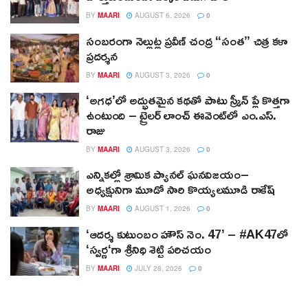
BY
MAARI
AUGUST 6, 2026
0
సంబరంగా నెల్లుట్ల ప్రవీణ్ చంద్ర “సంత” చిత్ర కళా
ప్రదర్శన
BY
MAARI
AUGUST 3, 2026
0
‘అగధ’లో అద్భుతమైన కథతో పాటు స్క్రీన్ ప్లే కొత్తగా
ఉంటుంది – ట్రైలర్ లాంచ్ ఈవెంట్‌లో ఎం.ఎస్.
రాజు
BY
MAARI
AUGUST 3, 2026
0
ఎన్నికల్లో శ్రామిక ప్యానల్‌ ఘనవిజయం–
అధ్యక్షునిగా మూడో సారి కొయ్యలమూడి రాకేష్‌
BY
MAARI
AUGUST 1, 2026
0
‘ఆదర్శ కుటుంబం హౌస్ నెం. 47’ – #AK47లో
‘స్వర్ణ‘గా శ్రీనిధి శెట్టి పరిచయం
BY
MAARI
JULY 28, 2026
0