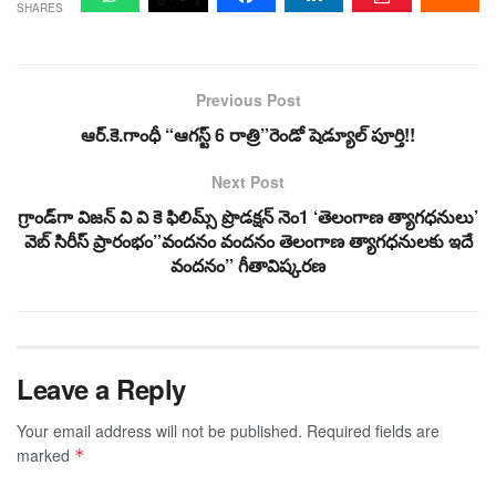
SHARES
Previous Post
ఆర్.కె.గాంధీ “ఆగస్ట్ 6 రాత్రి”రెండో షెడ్యూల్ పూర్తి!!
Next Post
గ్రాండ్‌గా విజన్ వి వి కె ఫిలిమ్స్ ప్రొడక్షన్ నెం1 ‘తెలంగాణ త్యాగధనులు’
వెబ్ సిరీస్ ప్రారంభం”వందనం వందనం తెలంగాణ త్యాగధనులకు ఇదే
వందనం” గీతావిష్కరణ
Leave a Reply
Your email address will not be published.
Required fields are
marked
*