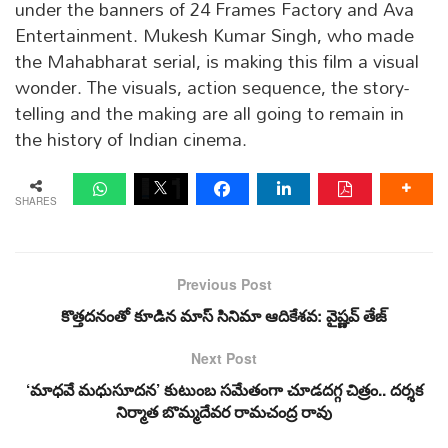
under the banners of 24 Frames Factory and Ava
Entertainment. Mukesh Kumar Singh, who made
the Mahabharat serial, is making this film a visual
wonder. The visuals, action sequence, the story-
telling and the making are all going to remain in
the history of Indian cinema.
SHARES
Previous Post
కొత్తదనంతో కూడిన మాస్ సినిమా ఆదికేశవ: వైష్ణవ్ తేజ్
Next Post
‘మాధవే మధుసూదన’ కుటుంబ సమేతంగా చూడదగ్గ చిత్రం.. దర్శక
నిర్మాత బొమ్మదేవర రామచంద్ర రావు