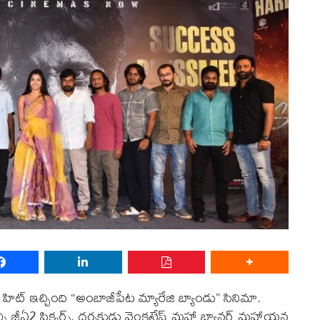
ిట్ ఇచ్చింది “అంబాజీపేట మ్యారేజి బ్యాండు” సినిమా.
ని జీఏ2 పిక్చర్స్, దర్శకుడు వెంకటేష్ మహా బ్యానర్ మహాయన