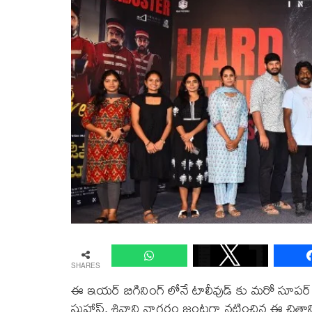
SHARES
ఈ ఇయర్ బిగినింగ్ లోనే టాలీవుడ్ కు మరో సూపర్ హ
సుహాస్, శివాని నాగరం జంటగా నటించిన ఈ చిత్రాన్