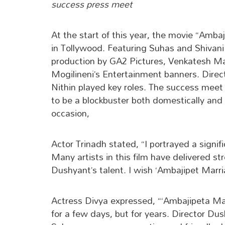
success press meet
At the start of this year, the movie “Amb
in Tollywood. Featuring Suhas and Shivani N
production by GA2 Pictures, Venkatesh M
Mogilineni’s Entertainment banners. Dire
Nithin played key roles. The success meet
to be a blockbuster both domestically and
occasion,
Actor Trinadh stated, “I portrayed a signi
Many artists in this film have delivered st
Dushyant’s talent. I wish ‘Ambajipet Marr
Actress Divya expressed, “‘Ambajipeta Mar
for a few days, but for years. Director Dus