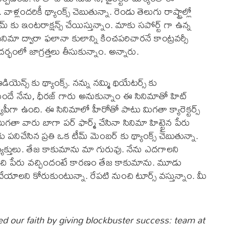
. వాళ్లందరికీ థ్యాంక్స్ చెబుతున్నా. రెండు తెలుగు రాష్ట్రాల్లో
 కు ఇంటరాక్షన్స్ చేయిస్తున్నాం. మాకు సపోర్ట్ గా ఉన్న
 సినిమా ద్వారా ఫలానా కులాన్ని కించపరిచారనే కాంట్రవర్సీ
ందర్భంలో జాగ్రత్తలు తీసుకున్నాం. అన్నారు.
ియెన్స్ కు థ్యాంక్స్. నన్ను నమ్మి థియేటర్స్ కు
ుందే నేను, ధీరజ్ గారు అనుకున్నాం ఈ సినిమాతో హిట్
గా ఉంది. ఈ సినిమాలో హీరోతో పాటు మిగతా క్యారెక్టర్స్
ంత్. మిగతా వారు బాగా పర్ ఫార్మ్ చేసినా సినిమా హిట్టైన పేరు
ు పనిచేసిన ప్రతి ఒక టీమ్ మెంబర్ కు థ్యాంక్స్ చెబుతున్నా.
ని వ్యక్తులు. తేజ కాకుమాను మా గురువు. నేను ఎదగాలని
త మంచి పేరు వచ్చిందంటే కారణం తేజ కాకుమాను. మూడు
్ చేయాలని కోరుకుంటున్నా. రేపటి నుంచి టూర్స్ వస్తున్నాం. మీ
 our faith by giving blockbuster success: team at