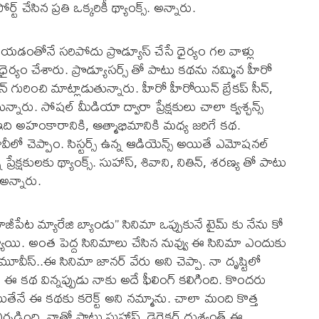
ట్ చేసిన ప్రతి ఒక్కరికీ థ్యాంక్స్. అన్నారు.
యడంతోనే సరిపోదు ప్రొడ్యూస్ చేసే ధైర్యం గల వాళ్లు
 ఆ ధైర్యం చేశారు. ప్రొడ్యూసర్స్ తో పాటు కథను నమ్మిన హీరో
ీన్ గురించి మాట్లాడుతున్నారు. హీరో హీరోయిన్ బ్రేకప్ సీన్,
టున్నారు. సోషల్ మీడియా ద్వారా ప్రేక్షకులు చాలా క్వశ్చన్స్
ది అహంకారానికి, ఆత్మాభిమానికి మధ్య జరిగే కథ.
ో చెప్పాం. సిస్టర్స్ ఉన్న ఆడియెన్స్ అయితే ఎమోషనల్
ేక్షకులకు థ్యాంక్స్. సుహాస్, శివాని, నితిన్, శరణ్య తో పాటు
 అన్నారు.
జీపేట మ్యారేజి బ్యాండు” సినిమా ఒప్పుకునే టైమ్ కు నేను కో
అయ్యాయి. అంత పెద్ద సినిమాలు చేసిన నువ్వు ఈ సినిమా ఎందుకు
మూవీస్..ఈ సినిమా జానర్ వేరు అని చెప్పా. నా దృష్టిలో
 ఈ కథ విన్నప్పుడు నాకు అదే ఫీలింగ్ కలిగింది. కొందరు
అయితేనే ఈ కథకు కరెక్ట్ అని నమ్మాను. చాలా మంది కొత్త
ర్పడింది. నాతో పాటు సుహాస్, డైరెక్టర్ దుశ్యంత్ ఈ