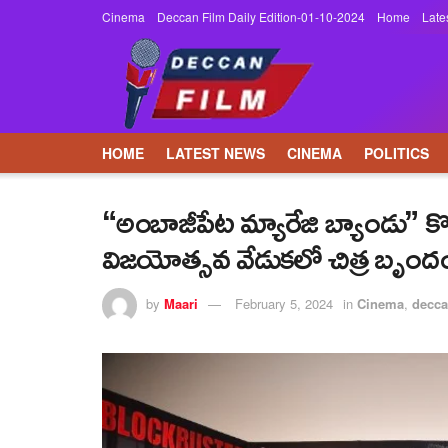
Cinema
Deccan Film Daily Edition-01-10-2024
Home
Late
HOME
LATEST NEWS
CINEMA
POLITICS
“అంబాజీపేట మ్యారేజి బ్యాండు” కొన
విజయోత్సవ వేడుకలో చిత్ర బృంద
by
Maari
February 5, 2024
in
Cinema
,
decca