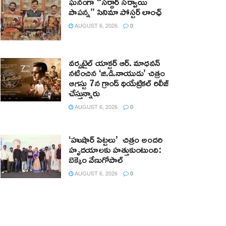
ఘనంగా “సర్దార్ సర్వాయి
పాపన్న” సినిమా పోస్టర్ లాంఛ్
AUGUST 6, 2026
0
వర్సటైల్ యాక్టర్ ఆర్‌. మాధవన్‌
నటించిన ‘జి.డి.నాయుడు’ చిత్రం
ఆగస్టు 7న గ్రాండ్ థియేట్రికల్ రిలీజ్
చేస్తున్నారు
AUGUST 6, 2026
0
‘హుషార్‌ పిట్టలు’ చిత్రం అందరి
హృదయాలకు హత్తుకుంటుంది:
బెక్కెం వేణుగోపాల్‌
AUGUST 6, 2026
0