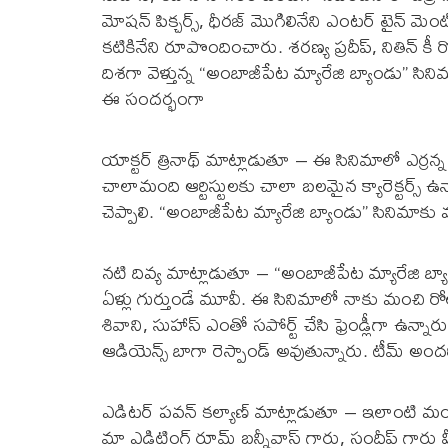
మోషన్ పిక్చర్స్, ధీరజ్ మొగిలినేని ఎంటర్ టైన్ మెంట
కటికినేని రూపొందించారు. శరణ్య ప్రదీప్, నితిన్ కీ రో
దిశగా వెళ్తున్న “అంబాజీపేట మ్యారేజి బ్యాండు” స
ఈ సందర్భంగా
యాక్టర్ త్రినాథ్ మాట్లాడుతూ – ఈ సినిమాలో ఎర్రన్న
చాలామంది ఆర్టిస్టులకు చాలా బలమైన క్యారెక్టర్స్ ఉన
చెప్పాలి. “అంబాజీపేట మ్యారేజి బ్యాండు” సినిమాకు 
నటి దివ్య మాట్లాడుతూ – “అంబాజీపేట మ్యారేజి బ్యా
ఏళ్లు గుర్తుండే మూవీ. ఈ సినిమాలో నాకు మంచి రోల్ ఇ
శివాని, సుహాస్ ఎంతో సపోర్ట్ చేసి ఫ్రెండ్లీగా ఉన్నార
ఆడియెన్స్ బాగా రెస్పాండ్ అవుతున్నారు. టీమ్ అందరిక
ఎడిటర్ పవన్ కల్యాణ్ మాట్లాడుతూ – ఇలాంటి మంచి మ
మా ఎడిటింగ్ రూమ్ బన్నీవాస్ గారు, సందీప్ గార