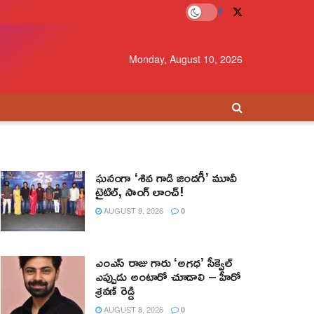
Monday, August 10, 2026
ఘనంగా ‘శివ గాడి జింద‌గీ’ మూవీ
టైటిల్, సాంగ్ లాంచ్!
AUGUST 9, 2026
0
ఎంఎస్ రాజు గారు ‘అగధ’ సీక్వెల్
ఎప్పుడు అంటారో చూడాలి – హీరో
శ్రవణ్ రెడ్డి
AUGUST 8, 2026
0