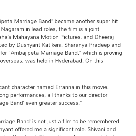
ajipeta Marriage Band” became another super hit
agaram in lead roles, the film is a joint
aha’s Mahayana Motion Pictures, and Dheeraj
cted by Dushyant Katikeni, Sharanya Pradeep and
 for “Ambajipeta Marriage Band,” which is proving
 overseas, was held in Hyderabad. On this
ficant character named Erranna in this movie.
rong performances, all thanks to our director
iage Band’ even greater success.”
riage Band’ is not just a film to be remembered
hyant offered me a significant role. Shivani and