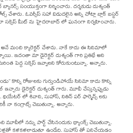
్ బ్యానర్స్ సంయుక్తంగా నిర్మించారు. దర్శకుడు దుశ్యంత్
ల్స్ చేశారు. ఓవర్సీస్ సహా విడుదలైన అన్ని చోట్లా బ్లాక్ బస్టర్
ినిమా సక్సెస్ మీట్ ను హైదరాబాద్ లో ఘనంగా నిర్వహించారు.
 అనే మంచి క్యారెక్టర్ చేశాను. నాకే కాదు ఈ సినిమాలో
్నాయి. ఇదంతా మా డైరెక్టర్ దుశ్యంత్ గారి ప్రతిభే అని
మరింత పెద్ద సక్సెస్ ఇవ్వాలని కోరుకుంటున్నా. అన్నారు.
ండు” కొన్ని రోజులకు గుర్తుండిపోయే సినిమా కాదు కొన్ని
చ్చారు డైరెక్టర్ దుశ్యంత్ గారు. మూవీ చేస్తున్నప్పుడు
ు. థియేటర్ లో శివాని, సుహాస్, నితిన్ పర్ ఫార్మెన్స్ లకు
ీ నా కంగ్రాట్స్ చెబుతున్నా. అన్నారు.
ూవీలో నన్ను పార్ట్ చేసినందుకు థ్యాంక్స్ చెబుతున్నా.
ు వీళ్లతో కళకళలాడుతూ ఉండేది. సుహాస్ తో పనిచేయడం