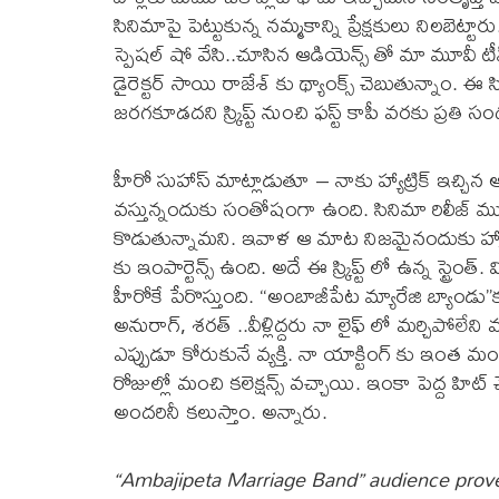
సినిమాపై పెట్టుకున్న నమ్మకాన్ని ప్రేక్షకులు నిలబెట్టారు
స్పెషల్ షో వేసి..చూసిన ఆడియెన్స్ తో మా మూవీ టీమ్
డైరెక్టర్ సాయి రాజేశ్ కు థ్యాంక్స్ చెబుతున్నాం. ఈ
జరగకూడదని స్క్రిప్ట్ నుంచి ఫస్ట్ కాపీ వరకు ప్రతి స
హీరో సుహాస్ మాట్లాడుతూ – నాకు హ్యాట్రిక్ ఇచ్చిన ఆడ
వస్తున్నందుకు సంతోషంగా ఉంది. సినిమా రిలీజ్ మ
కొడుతున్నామని. ఇవాళ ఆ మాట నిజమైనందుకు హ్యాపీ
కు ఇంపార్టెన్స్ ఉంది. అదే ఈ స్క్రిప్ట్ లో ఉన్న స్ట్రె
హీరోకే పేరొస్తుంది. “అంబాజీపేట మ్యారేజి బ్యాండు”క
అనురాగ్, శరత్ ..వీళ్లిద్దరు నా లైఫ్ లో మర్చిపోలే
ఎప్పుడూ కోరుకునే వ్యక్తి. నా యాక్టింగ్ కు ఇం
రోజుల్లో మంచి కలెక్షన్స్ వచ్చాయి. ఇంకా పెద్ద హిట
అందరినీ కలుస్తాం. అన్నారు.
“Ambajipeta Marriage Band” audience proved