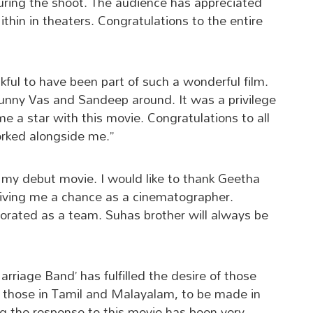
uring the shoot. The audience has appreciated
thin in theaters. Congratulations to the entire
ful to have been part of such a wonderful film.
unny Vas and Sandeep around. It was a privilege
 a star with this movie. Congratulations to all
orked alongside me.”
 my debut movie. I would like to thank Geetha
giving me a chance as a cinematographer.
orated as a team. Suhas brother will always be
arriage Band’ has fulfilled the desire of those
 those in Tamil and Malayalam, to be made in
ng the response to this movie has been very