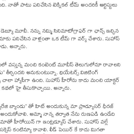
ంది. నాతో పాటు పనిచేసిన టెక్నికల్ టీమ్ అందరికీ ఆర్టిస్టులు
డెబ్యూ మూవీ. నన్ను నమ్మి సినిమాటోగ్రాఫర్ గా ఛాన్స్ ఇచ్చిన
 సినిమాకు పనిచేసిన వాళ్లంతా ఒక టీమ్ గా వర్క్ చేశారు. సుహాస్
ాడు. అన్నారు.
లో వస్తున్న మంచి కంటెంట్ మూవీస్ తెలుగులోనూ రావాలని
” తీర్చిందని అనుకుంటున్నా. థియేటర్స్ విజిటింగ్
పాన్స్ చాలా హ్యాపీగా ఉంది. సుహాస్ హీరోను కాదు మంచి యాక్టర్
టర్స్ కథలో హై తీసుకొచ్చాయి. అన్నారు.
ేజి బ్యాండు” తో హిట్ అందుకున్న మా ప్రొడ్యూసర్ ధీరజ్
లు అందుకోవాలి. అమ్మా నాన్న తర్వాత నేను రుణపడి ఉండేది
నిమాతో హీరోయిన్ గా ఇంట్రడ్యూస్ చేశారు. సుహాస్ వల్లే
్సెస్ కంటిన్యూ కావాలి. లీడ్ పెయిర్ కే కాదు మిగతా