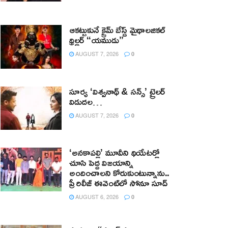
ఆకట్టుకునే క్రైమ్ బేస్డ్ మైథాలజికల్
థ్రిల్లర్ “యముడు”
AUGUST 7, 2026
0
సూర్య ‘విశ్వనాథ్ & సన్స్’ ట్రైలర్
విడుదల…
AUGUST 7, 2026
0
‘అనకాపల్లి’ మూవీని థియేటర్లో
చూసి పెద్ద విజయాన్ని
అందించాలని కోరుకుంటున్నాను..
ప్రీ రిలీజ్ ఈవెంట్‌లో సోనూ సూద్
AUGUST 6, 2026
0