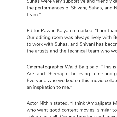
Suhas were very supportive and friendly d
the performances of Shivani, Suhas, and Ni
team.”
Editor Pawan Kalyan remarked, “I am thank
Our editing room was always lively with B
to work with Suhas, and Shivani has become
the artists and the technical team who w
Cinematographer Wajid Baig said, “This is
Arts and Dheeraj for believing in me and 
Everyone who worked on this movie collab
an inspiration to me.”
Actor Nithin stated, “I think ‘Ambajipeta M
who want good content movies, similar to
Telugu as well. Visiting theaters and seei