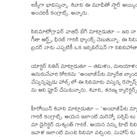
లక్కీగా భావిస్తున్నా. శివాని ఈ మూవీతో స్టార్ అయ్యి
అందరికీ కంగ్రాట్స్. అన్నారు.
సినిమాటోగ్రాఫర్ వాజిద్ బేగ్ మాట్లాడుతూ – ఇది నా 
గీతా ఆర్ట్స్, ధీరజ్ గారికి థ్యాంక్స్ చెబుతున్నా. ఈ
బ్రదర్ నాకు ఎప్పటికీ ఒక ఇన్సిపిరేషన్ గా నిలిచిపోత
యాక్టర్ నితిన్ మాట్లాడుతూ – తమిళం, మలయాళం
అనుకునేవారి కోరికను “అంబాజీపేట మ్యారేజి బ్యాండు
చేస్తున్నప్పుడు హాల్స్ లో ఈ సినిమాకు వస్తున్న రెస్
ను అని ప్రూవ్ చేసుకున్నారు. శివాని, శరణ్య క్యారెక్
హీరోయిన్ శివాని మాట్లాడుతూ – “అంబాజీపేట మ్యార
గారికి కంగ్రాట్స్. ఆయన ఇలాంటి మరెన్నో సక్సెస్ 
మా డైరెక్టర్ దుశ్యంత్ గారికే. ఆయన నన్ను హిట్ సి
ఇవాళ ఇలాంటి మంచి సినిమా వచ్చింది. సుహాస్ కు సక