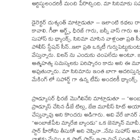
ఆర్టిస్టులందరికీ మంచి పేరొచ్చింది. మా సినిమాకు సపోర్
డైరెక్టర్ దుశ్యంత్ మాట్లాడుతూ – ఇలాంటి కథలు రా
కావాలి. గీతా ఆర్ట్స్, ధీరజ్ గారు, బన్నీ వాస్ గారు
సుహాస్ కు థ్యాంక్స్. సినిమా చూసిన వాళ్లంతా ప్రతి స
పోలీస్ స్టేషన్ సీన్..ఇలా ప్రతి ఒక్కటీ గుర్తుపెట్టుకుం
వేస్తున్నారు. విలన్ ను ఎందుకు చంపలేదు అంటూ. ఇ
ఆత్మహత్య సమస్యలకు పరిష్కారం కాదు అని ఈ మూవీల
అవుతున్నారు. మా సినిమాను ఇంత బాగా ఆదరిస్తున్న ప్ర
మేకింగ్ లో సపోర్ట్ గా ఉన్న టీమ్ అందరికీ థ్యాంక్స్.
ప్రొడ్యూసర్ ధీరజ్ మొగిలినేని మాట్లాడుతూ – “అంబా
ప్రొడ్యూస్ చేసిన డీజే టిల్లు, బేబి మూవీస్ హిట్ 
చేస్తున్నావు అని కొందరు అడిగారు. అవి వేరే జానర్ 
“అంబాజీపేట మ్యారేజి బ్యాండు” ఒక జెన్యూన్ మూవీ.
స్టార్ హీరోను తీసుకో అని చెప్పినా..నేను సుహాస్ 
వాళ్లకు మేము ఒక ప్లాట్ ఫామ్ ఇచ్చామనే సంతృప్తి ఏ