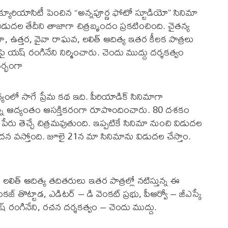
ుల్లో క్యూరియాసిటీ పెంచిన “అన్నపూర్ణ ఫోటో స్టూడియో” సినిమా
ుదల తేదీని తాజాగా చిత్రబృందం ప్రకటించింది. చైతన్య
, ఉత్తర, వైవా రాఘవ, లలిత్ ఆదిత్య ఇతర కీలక పాత్రలు
పై యష్ రంగినేని నిర్మించారు. చెందు ముద్దు దర్శకత్వం
ర్భంగా
యంలో సాగే ప్రేమ కథ ఇది. పీరియాడిక్ సినిమాగా
రాన్ని ఆద్యంతం ఆసక్తికరంగా రూపొందించారు. 80 దశకం
రు తెచ్చే చిత్రమవుతుంది. ఇప్పటికే సినిమా నుంచి విడుదల
 స్పందన వస్తోంది. జూలై 21న మా సినిమాను విడుదల చేస్తాం.
లలిత్ ఆదిత్య తదితరులు ఇతర పాత్రల్లో నటిస్తున్న ఈ
– పంకజ్ తొట్టాడ, ఎడిటర్ – డి వెంకట్ ప్రభు, పీఆర్వో – జీఎస్కే
యష్ రంగినేని, రచన దర్శకత్వం – చెందు ముద్దు.