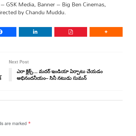
O – GSK Media, Banner – Big Ben Cinemas,
directed by Chandu Muddu.
Next Post
ఎరా క్లిక్స్… మదర్‌ ఇండియా ఏర్పాటు చేయడం
్
అభినందనీయం– సినీ నటుడు సుమన్‌
lds are marked
*