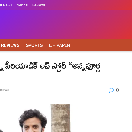
st News
Political
Reviews
REVIEWS
SPORTS
E – PAPER
పీరియాడిక్ లవ్ స్టోరీ “అన్నపూర్ణ
0
news