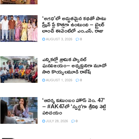
‘అగధ’లో అద్భుతమైన కథతో పాటు
స్క్రీన్ ప్లే కొత్తగా ఉంటుంది – ట్రైలర్
లాంచ్ ఈవెంట్‌లో ఎం.ఎస్. రాజు
AUGUST 3, 2026
0
ఎన్నికల్లో శ్రామిక ప్యానల్‌
ఘనవిజయం– అధ్యక్షునిగా మూడో
సారి కొయ్యలమూడి రాకేష్‌
AUGUST 1, 2026
0
‘ఆదర్శ కుటుంబం హౌస్ నెం. 47’
– #AK47లో ‘స్వర్ణ‘గా శ్రీనిధి శెట్టి
పరిచయం
JULY 28, 2026
0