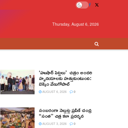
Thursday, August 6, 2026
‘హుషార్‌ పిట్టలు’ చిత్రం అందరి
హృదయాలకు హత్తుకుంటుంది:
బెక్కెం వేణుగోపాల్‌
AUGUST 6, 2026
0
సంబరంగా నెల్లుట్ల ప్రవీణ్ చంద్ర
“సంత” చిత్ర కళా ప్రదర్శన
AUGUST 3, 2026
0