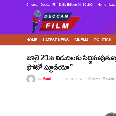
Cinema
Deccan Film Daily Edition-01-10-2024
Home
Late
HOME
LATEST NEWS
CINEMA
POLITICS
జూలై 21న విడుదలకు సిద్ధమవుతున్న 
ఫోటో స్టూడియో”
by
Maari
June 19, 2023
in
Cinema
,
Movies
,