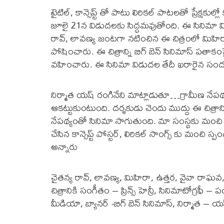
టైటిల్, కాన్సెప్ట్ తో పాటు లిరికల్ పాటలతో ప్రేక్షక
జూలై 21న విడుదలకు సిద్ధమవుతోంది. ఈ సినిమా విడ
రావ్, లావణ్య జంటగా నటించిన ఈ చిత్రంలో మిహిరా
పోషించారు. ఈ చిత్రాన్ని బిగ్ బెన్ సినిమాస్ పతాకం
వహించారు. ఈ సినిమా విడుదల తేదీ ఖరారైన సంద
నిర్మాత యష్ రంగినేని మాట్లాడుతూ…గ్రామీణ నేపథ్
ఆకట్టుకుంటుంది. దర్శకుడు చెందు ముద్దు ఈ చిత్
నేపథ్యంతో సినిమా సాగుతుంది. మా సంస్థకు మంచి పే
చేసిన కాన్సెప్ట్ పోస్టర్, లిరికల్ సాంగ్స్ కు మంచి
అన్నారు
చైతన్య రావ్, లావణ్య, మిహిరా, ఉత్తర, వైవా రాఘవ, 
చిత్రానికి సంగీతం – ప్రిన్స్ హెన్రీ, సినిమాటోగ్రఫీ 
మీడియా, బ్యానర్ -బిగ్ బెన్ సినిమాస్, నిర్మాత – 