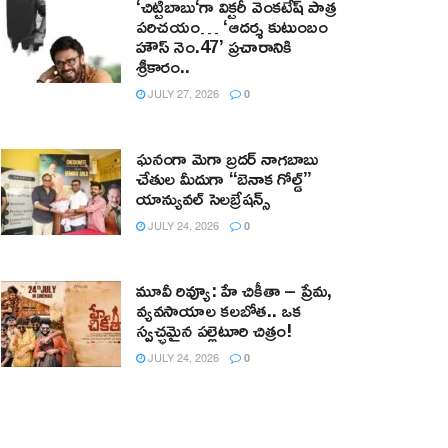
‘చిట్టిబాబు‘గా విక్టరీ వెంకటేష్ పాత్ర
పరిచయం… ‘ఆదర్శ కుటుంబం
హౌస్ నెం.47’ ప్రచారానికి
శ్రీకారం..
JULY 27, 2026
0
ఘనంగా మెగా బ్రదర్ నాగబాబు
చేతుల మీదుగా “బెనాక గోల్డ్”
యాన్యువల్ సెలబ్రేషన్స్
JULY 24, 2026
0
మూవీ రివ్యూ: హే చికీతా – ప్రేమ,
వ్యవసాయాల కలబోత.. ఒక
స్వచ్ఛమైన పల్లెటూరి చిత్రం!
JULY 24, 2026
0