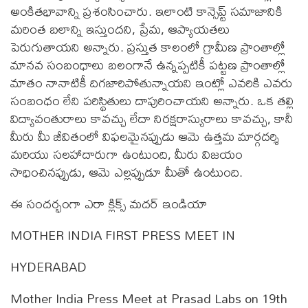
అంకితభావాన్ని ప్రశంసించారు. ఇలాంటి కాన్సెప్ట్ సమాజానికి
మరింత బలాన్ని ఇస్తుందని, ప్రేమ, ఆప్యాయతలు
పెరుగుతాయని అన్నారు. ప్రస్తుత కాలంలో గ్రామీణ ప్రాంతాల్లో
మానవ సంబంధాలు బలంగానే ఉన్నప్పటికీ పట్టణ ప్రాంతాల్లో
మాతం నానాటికీ దిగజారిపోతున్నాయని ఇంట్లో ఎవరికి ఎవరు
సంబంధం లేని పరిస్థితులు దాపురించాయని అన్నారు. ఒక తల్లి
విద్యావంతురాలు కావచ్చు లేదా నిరక్షరాస్యురాలు కావచ్చు, కానీ
మీరు మీ జీవితంలో విఫలమైనప్పుడు ఆమె ఉత్తమ మార్గదర్శి
మరియు సలహాదారుగా ఉంటుంది, మీరు విజయం
సాధించినప్పుడు, ఆమె ఎల్లప్పుడూ మీతో ఉంటుంది.
ఈ సందర్భంగా ఎరా క్లిక్స్‌ మదర్ ఇండియా
MOTHER INDIA FIRST PRESS MEET IN
HYDERABAD
Mother India Press Meet at Prasad Labs on 19th