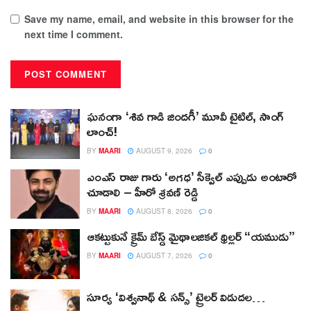
Save my name, email, and website in this browser for the
next time I comment.
ఘనంగా ‘శివ గాడి జింద‌గీ’ మూవీ టైటిల్, సాంగ్
లాంచ్!
BY
MAARI
AUGUST 9, 2026
0
ఎంఎస్ రాజు గారు ‘అగధ’ సీక్వెల్ ఎప్పుడు అంటారో
చూడాలి – హీరో శ్రవణ్ రెడ్డి
BY
MAARI
AUGUST 8, 2026
0
ఆకట్టుకునే క్రైమ్ బేస్డ్ మైథాలజికల్ థ్రిల్లర్ “యముడు”
BY
MAARI
AUGUST 7, 2026
0
సూర్య ‘విశ్వనాథ్ & సన్స్’ ట్రైలర్ విడుదల…