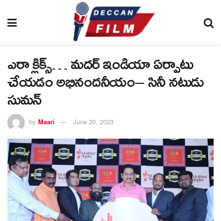
ఎరా క్లిక్స్… మదర్‌ ఇండియా ఏర్పాటు
చేయడం అభినందనీయం– సినీ నటుడు
సుమన్‌
by
Maari
June 20, 2023