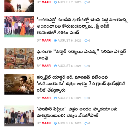
BY
MAARI
AUGUST 7, 2026
0
‘అనకాపల్లి’ మూవీని థియేటర్లో చూసి పెద్ద విజయాన్ని
అందించాలని కోరుకుంటున్నాను.. ప్రీ రిలీజ్
ఈవెంట్‌లో సోనూ సూద్
BY
MAARI
AUGUST 6, 2026
0
ఘనంగా “సర్దార్ సర్వాయి పాపన్న” సినిమా పోస్టర్
లాంఛ్
BY
MAARI
AUGUST 6, 2026
0
వర్సటైల్ యాక్టర్ ఆర్‌. మాధవన్‌ నటించిన
‘జి.డి.నాయుడు’ చిత్రం ఆగస్టు 7న గ్రాండ్ థియేట్రికల్
రిలీజ్ చేస్తున్నారు
BY
MAARI
AUGUST 6, 2026
0
‘హుషార్‌ పిట్టలు’ చిత్రం అందరి హృదయాలకు
హత్తుకుంటుంది: బెక్కెం వేణుగోపాల్‌
BY
MAARI
AUGUST 6, 2026
0