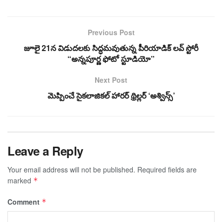
Previous Post
జూలై 21న విడుదలకు సిద్ధమవుతున్న పీరియాడిక్ లవ్ స్టోరీ
“అన్నపూర్ణ ఫోటో స్టూడియో”
Next Post
మెప్పించే సైకలాజికల్ హారర్ థ్రిల్లర్ ‘అశ్విన్స్’
Leave a Reply
Your email address will not be published.
Required fields are
marked
*
Comment
*