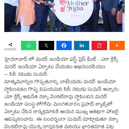
SHARES
హైదరాబాద్ లో మదర్ ఇండియా ఫస్ట్ ప్రెస్ మీట్ . ఎరా క్లిక్స్
మదర్‌ ఇండియా ఏర్పాటు చేయడం అభినందనీయం
– సినీ నటుడు సుమన్‌
మాతృమూర్తుల గొప్పతనాన్ని చాటేందుకు మదర్‌ ఇండియా
స్థాపించడం గొప్ప విషయమని సినీ నటుడు సుమన్‌ అన్నారు.
ఎరా క్లిక్స్‌ అధినేత నక్కా వెంకట్‌రావు స్థాపించిన మదర్‌
ఇండియా సంస్థ లోగోను మంగళవారం ప్రసాద్‌ ల్యాబ్స్‌లో
ఏర్పాటు చేసిన కార్యక్రమానికి ఆయన ముఖ్య అతిథిగా హాజరై
ఆవిష్కరించారు. ఈ సందర్భంగా సుమన్‌ మాట్లాడుతూ నక్కా
వెంకట్‌రావు యొక్క దార్శనికత మరియు భారతమాత పట్ల