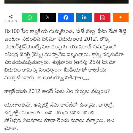
SHARES
Rx100 ఫేం కార్తికేయ గుమ్మకొండ, ‘డీజే టిల్లు’ ఫేమ్ నేహా శెట్టి
జంటగా నటించిన సినిమా ‘బెదురులంక 2012’. లౌక్య
ఎంట‌ర్‌టైన్‌మెంట్స్‌ పతాకంపై సి. యువరాజ్ సమర్పణలో
రవీంద్ర బెనర్జీ (బెన్నీ) ముప్పానేని నిర్మించారు. క్లాక్స్ దర్శకుడిగా
పరిచయమవుతున్నారు. శుక్రవారం (ఆగస్టు 25న) సినిమా
విడుదల కానున్న సందర్భంగా మీడియాతో కార్తికేయ
ముచ్చటించారు. ఆ ఇంటర్వ్యూ విశేషాలు…
కార్తికేయకు 2012 అంటే మీకు ఏం గుర్తుకు వస్తుంది?
యుగాంతమే. అప్పట్లో నేను కాలేజీలో ఉన్నాను. వార్తల్లో,
చర్చల్లో యుగాంతం అని ఎక్కువ వినిపించింది.
హాలీవుడ్ సినిమాలు కూడా రెండు మూడు వచ్చాయి. అవి
చూశా.