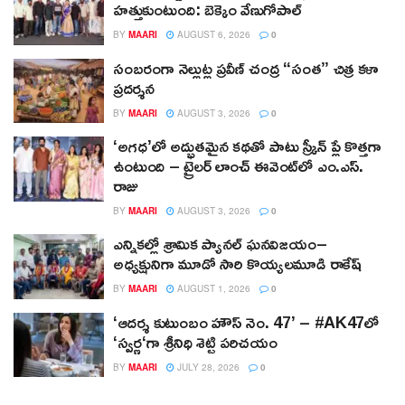
హత్తుకుంటుంది: బెక్కెం వేణుగోపాల్‌
BY
MAARI
AUGUST 6, 2026
0
సంబరంగా నెల్లుట్ల ప్రవీణ్ చంద్ర “సంత” చిత్ర కళా
ప్రదర్శన
BY
MAARI
AUGUST 3, 2026
0
‘అగధ’లో అద్భుతమైన కథతో పాటు స్క్రీన్ ప్లే కొత్తగా
ఉంటుంది – ట్రైలర్ లాంచ్ ఈవెంట్‌లో ఎం.ఎస్.
రాజు
BY
MAARI
AUGUST 3, 2026
0
ఎన్నికల్లో శ్రామిక ప్యానల్‌ ఘనవిజయం–
అధ్యక్షునిగా మూడో సారి కొయ్యలమూడి రాకేష్‌
BY
MAARI
AUGUST 1, 2026
0
‘ఆదర్శ కుటుంబం హౌస్ నెం. 47’ – #AK47లో
‘స్వర్ణ‘గా శ్రీనిధి శెట్టి పరిచయం
BY
MAARI
JULY 28, 2026
0