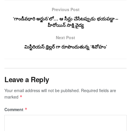
Previous Post
‘గాండీవధారి అర్జున’లో… ఆ సీన్లు చేసేటప్పుడు భయపడ్డా –
హీరోయిన్ సాక్షి వైద్య
Next Post
మిస్టీరియ‌స్ థ్రిల్ల‌ర్ గా రూపొందుతున్న ‘శివోహం’
Leave a Reply
Your email address will not be published.
Required fields are
marked
*
Comment
*