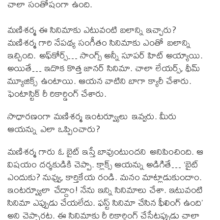
చాలా సంతోషంగా ఉంది.
మణిశర్మ ఈ సినిమాకు ఎటువంటి బలాన్ని ఇచ్చారు?
మణిశర్మ గారి నేపథ్య సంగీతం సినిమాకు ఎంతో బలాన్ని
ఇచ్చింది. అఫ్‌కోర్స్… సాంగ్స్ అన్నీ సూపర్ హిట్ అయ్యాయి.
అయితే… ఇదొక కొత్త జానర్ సినిమా. చాలా లేయర్స్, థీమ్
మ్యూజిక్స్ ఉంటాయి. ఆయన వాటిని బాగా క్యారీ చేశారు.
ఫెంటాస్టిక్ రీ రికార్డింగ్ చేశారు.
సాధారణంగా మణిశర్మ ఇంటర్వ్యూలు ఇవ్వరు. మీరు
ఆయన్ను ఎలా ఒప్పించారు?
మణిశర్మ గారు ఓ బైట్ ఇస్తే బావుంటుందని అనిపించింది. ఆ
విషయం దర్శకుడికి చెప్పా. క్లాక్స్ ఆయన్ను అడిగితే… ‘బైట్
ఎందుకు? నువ్వు, కార్తికేయ రండి. మనం మాట్లాడుకుందాం.
ఇంటర్వ్యూలా చేద్దాం! నేను ఇన్ని సినిమాలు చేశా. ఇటువంటి
సినిమా ఎప్పుడు చేయలేదు. ఫస్ట్ సినిమా చేసిన ఫీలింగ్ ఉంది’
అని చెప్పారట. ఈ సినిమాకు రీ రికార్డింగ్ చేసేటప్పుడు చాలా