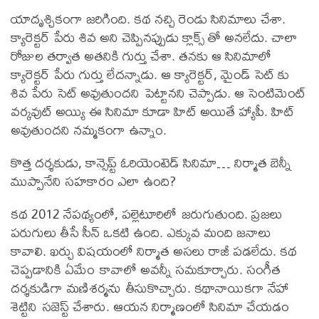
యాదృశ్చికంగా జరిగింది. కథ నచ్చి రెండు సినిమాలు చేశా.
క్యారెక్టర్ పేరు శివ అని చెప్పినప్పుడు క్లాక్స్ తో అనలేదు. చాలా
రోజుల తర్వాత అతనికి గుర్తు చేశా. తనకు ఆ సినిమాలో
క్యారెక్టర్ పేరు గుర్తు లేదన్నాడు. ఆ క్యారెక్టర్, మైండ్ సెట్ కు
శివ పేరు సెట్ అవుతుందని పెట్టానని చెప్పాడు. ఆ సెంటిమెంట్
వర్కవుట్ అయ్యి ఈ సినిమా కూడా హిట్ అయితే హ్యాపీ. హిట్
అవుతుందని నమ్మకంగా ఉన్నాం.
కొత్త దర్శకుడు, కాన్సెప్ట్ ఓరియెంటెడ్ సినిమా… నిర్మాత బెన్నీ
ముప్పానేని సహకారం ఎలా ఉంది?
కథ 2012 నేపథ్యంలో, పల్లెటూరిలో జరుగుతుంది. ప్రజలు
పరుగులు తీసే సీన్ ఒకటి ఉంది. ఎక్కువ మంది జనాలు
కావాలి. ఖర్చు విషయంలో నిర్మాత అసలు రాజీ పడలేదు. కథ
చెప్పడానికి ఏమేం కావాలో అవన్నీ సమకూర్చారు. సంగీత
దర్శకుడిగా మణిశర్మను తీసుకొచ్చారు. కథానాయికగా నేహా
శెట్టిని సజెస్ట్ చేశారు. ఆయన నిర్మాణంలో సినిమా చేయడం