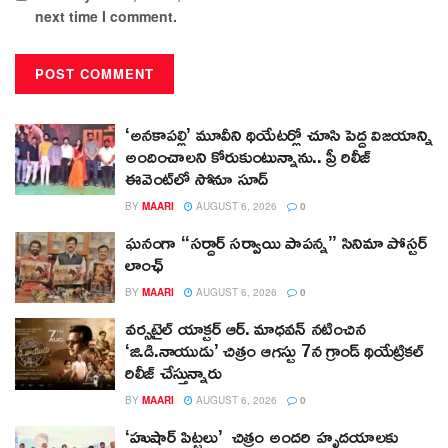
next time I comment.
‘అనకాపల్లి’ మూవీని థియేటర్లో చూసి పెద్ద విజయాన్ని
అందించాలని కోరుకుంటున్నాను.. ప్రీ రిలీజ్
ఈవెంట్‌లో సోనూ సూద్
BY
MAARI
AUGUST 6, 2026
0
ఘనంగా “సర్దార్ సర్వాయి పాపన్న” సినిమా పోస్టర్
లాంఛ్
BY
MAARI
AUGUST 6, 2026
0
వర్సటైల్ యాక్టర్ ఆర్‌. మాధవన్‌ నటించిన
‘జి.డి.నాయుడు’ చిత్రం ఆగస్టు 7న గ్రాండ్ థియేట్రికల్
రిలీజ్ చేస్తున్నారు
BY
MAARI
AUGUST 6, 2026
0
‘హుషార్‌ పిట్టలు’ చిత్రం అందరి హృదయాలకు