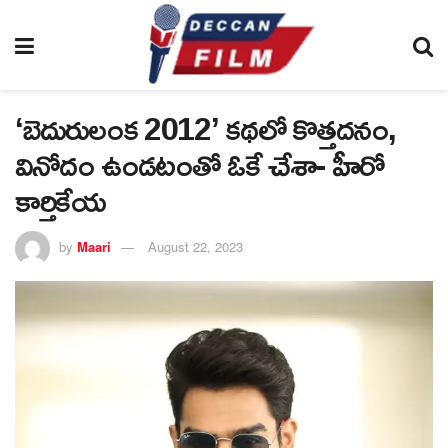
‘బెదురులంక 2012’ కథలో కొత్తదనం,
వినోదం ఉండటంతో ఓకే చేశా- హీరో
కార్తికేయ
by
Maari
August 22, 2023