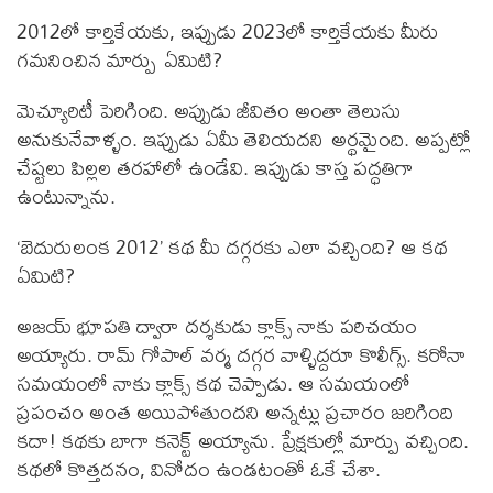
2012లో కార్తికేయకు, ఇప్పుడు 2023లో కార్తికేయకు మీరు
గమనించిన మార్పు ఏమిటి?
మెచ్యూరిటీ పెరిగింది. అప్పుడు జీవితం అంతా తెలుసు
అనుకునేవాళ్ళం. ఇప్పుడు ఏమీ తెలియదని అర్థమైంది. అప్పట్లో
చేష్టలు పిల్లల తరహాలో ఉండేవి. ఇప్పుడు కాస్త పద్ధతిగా
ఉంటున్నాను.
‘బెదురులంక 2012’ కథ మీ దగ్గరకు ఎలా వచ్చింది? ఆ కథ
ఏమిటి?
అజయ్ భూపతి ద్వారా దర్శకుడు క్లాక్స్ నాకు పరిచయం
అయ్యారు. రామ్ గోపాల్ వర్మ దగ్గర వాళ్ళిద్దరూ కొలీగ్స్. కరోనా
సమయంలో నాకు క్లాక్స్ కథ చెప్పాడు. ఆ సమయంలో
ప్రపంచం అంత అయిపోతుందని అన్నట్లు ప్రచారం జరిగింది
కదా! కథకు బాగా కనెక్ట్ అయ్యాను. ప్రేక్షకుల్లో మార్పు వచ్చింది.
కథలో కొత్తదనం, వినోదం ఉండటంతో ఓకే చేశా.