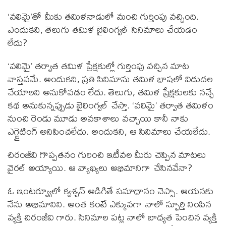
‘వలిమై’తో మీకు తమిళనాడులో మంచి గుర్తింపు వచ్చింది.
ఎందుకని, తెలుగు తమిళ బైలింగ్వల్ సినిమాలు చేయడం
లేదు?
‘వలిమై’ తర్వాత తమిళ ప్రేక్షకుల్లో గుర్తింపు వచ్చిన మాట
వాస్తవమే. అందుకని, ప్రతి సినిమాను తమిళ భాషలో విడుదల
చేయాలని అనుకోవడం లేదు. తెలుగు, తమిళ ప్రేక్షకులకు నచ్చే
కథ అనుకున్నప్పుడు బైలింగ్వల్ చేస్తా. ‘వలిమై’ తర్వాత తమిళం
నుంచి రెండు మూడు అవకాశాలు వచ్చాయి కానీ నాకు
ఎగ్జైటింగ్ అనిపించలేదు. అందుకని, ఆ సినిమాలు చేయలేదు.
చిరంజీవి గొప్పతనం గురించి ఇటీవల మీరు చెప్పిన మాటలు
వైరల్ అయ్యాయి. ఆ వ్యాఖ్యలు అభిమానిగా చేసినవేనా?
ఓ ఇంటర్వ్యూలో క్వశ్చన్ అడిగితే సమాధానం చెప్పా. ఆయనకు
నేను అభిమానిని. అంత కంటే ఎక్కువగా నాలో స్ఫూర్తి నింపిన
వ్యక్తి చిరంజీవి గారు. సినిమాల పట్ల నాలో బాధ్యత పెంచిన వ్యక్తి