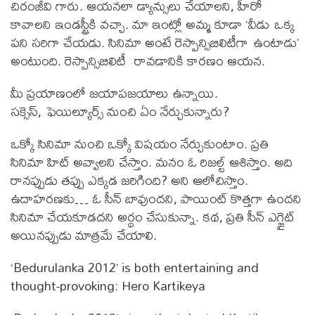
చిరంజీవి గారు. ఆయనలా డ్యాన్సులు చేయాలని, హీరో
కావాలని ఇండస్ట్రీకి వచ్చా. మా ఇంట్లో అమ్మ కూడా ‘వీడు ఒక్క
పని సరిగా చేయడు. సినిమా అంటే రెస్పాన్సిబిలిటీగా ఉంటాడు’
అంటుంది. రెస్పాన్సిబిలిటీ రావడానికి కారణం ఆయన.
మీ ప్రయాణంలో జయాపజయాలు ఉన్నాయి.
సక్సెస్, ఫెయిల్యూర్స్ నుంచి ఏం నేర్చుకున్నారు?
ఒక్కో సినిమా నుంచి ఒక్కో విషయం నేర్చుకుంటాం. ప్రతి
సినిమా హిట్ అవ్వాలని చేస్తాం. మనం ఓ రిజల్ట్ ఆశిస్తాం. అది
రానప్పుడు తప్పు ఎక్కడ జరిగింది? అని ఆలోచిస్తాం.
ఉదాహరణకు… ఓ సీన్ బావుందని, పాయింట్ కొత్తగా ఉందని
సినిమా చేయకూడదని అర్థం చేసుకున్నా. కథ, ప్రతి సీన్ ఎగ్జైట్
అయినప్పుడు మాత్రమే చేయాలి.
‘Bedurulanka 2012’ is both entertaining and
thought-provoking: Hero Kartikeya