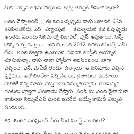
మీకు చెప్పిన కథను దర్శకుడు క్లాక్స్ తెరపైకి తీసుకొచ్చారా?
నిజం చెప్పాలంటే… ఈ కథ విన్నప్పుడు నాకు విజువల్ ఏమీ
కనిపించలేదు. ఫర్ ఎగ్జాంపుల్… కమర్షియల్ కథ విన్నప్పుడు
అంతకు ముందు సినిమాల్లో విజువల్స్ ఫ్లాష్ అవుతాయి. సీన్స్
కొన్ని గుర్తు వస్తాయి. ‘బెదురులంక 2012’ కథకు రిఫరెన్స్ ఏమీ
లేదు. అంత కొత్తగా ఉంటుంది. సినిమా కంప్లీట్ అయ్యాక
చూసుకున్నా. నాకు చాలా హ్యాపీగా అనిపించింది. బాగా
వచ్చింది. ఫన్, మెసేజ్ రెండూ ఉన్నాయి. ఆ సినిమాకు వచ్చిన
ప్రేక్షకులు ఆలోచించేలా సన్నివేశాలు, డైలాగులు ఉంటాయి.
వారిలో చిన్న మార్పు వస్తుందని నమ్ముతున్నాను. రెండున్నర
గంటలు పూర్తిగా ఎంజాయ్ చేస్తారు. పంచ్ టు పంచ్ డైలాగులా
కాకుండా సిట్యువేషన్ నుంచి జనరేట్ అయ్యే కామెడీ ఎక్కువ
ఉంటుంది.
శివ శంకర వరప్రసాద్ పేరు మీరే సజస్ట్ చేశారట!?