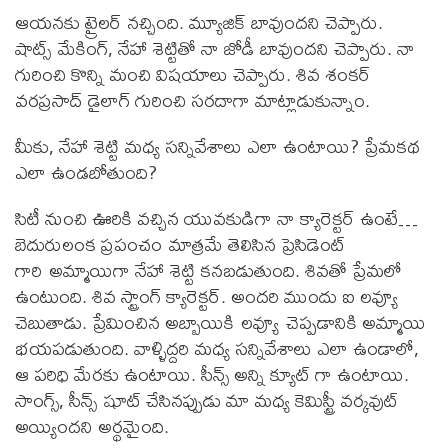
ఆయనకు ట్రైలర్ నచ్చింది. మ్యూజిక్ బావుందని చెప్పారు.
షాట్స్ మేకింగ్, నేహా శెట్టితో నా జోడీ బావుందని చెప్పారు. నా
గురించి కొన్ని మంచి విషయాలు చెప్పారు. శివ శంకర్
వరప్రసాద్ డైలాగ్ గురించి సరదాగా మాట్లాడుకున్నాం.
మీకు, నేహా శెట్టి మధ్య సన్నివేశాలు ఎలా ఉంటాయి? ప్రేమకథ
ఎలా ఉండబోతుంది?
సిటీ నుంచి ఊరికి వచ్చిన యువకుడిగా నా క్యారెక్టర్ ఉంటే…
బెదురులంక ప్రపంచం మాత్రమే తెలిసిన ప్రెసిడెంట్
గారి అమ్మాయిగా నేహా శెట్టి కనబడుతుంది. శివతో ప్రేమలో
ఉంటుంది. శివ స్ట్రాంగ్ క్యారెక్టర్. అందరి ముందు ఐ లవ్యూ
చెబుతాడు. ప్రేమించిన అబ్బాయికి లవ్యూ చెప్పడానికి అమ్మాయి
భయపడుతుంది. వాళ్ళిద్దరి మధ్య సన్నివేశాలు ఎలా ఉండాలో,
ఆ పరిధి మేరకు ఉంటాయి. సీన్స్ అన్ని క్యూట్ గా ఉంటాయి.
సాంగ్స్, సీన్స్ షూట్ చేసినప్పుడు మా మధ్య కెమిస్ట్రీ వర్కవుట్
అయ్యిందని అర్థమైంది.