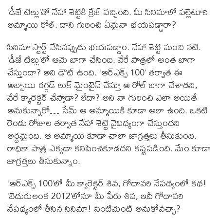
‘డీజే టిల్లు’తో నేహా శెట్టికి క్రేజ్ వచ్చింది. మీ సినిమాలో పల్లెటూరి
అమ్మాయి రోల్. దాని గురించి ఏమైనా భయపడ్డారా?
సినిమా స్టార్ట్ చేసినప్పుడు భయపడ్డాం. నేహా శెట్టి మంచి నటి.
‘డీజే టిల్లు’లో ఆమె బాగా చేసింది. వేరే పాత్రలో అంత బాగా
చేస్తుందా? అని డౌట్ ఉంది. ‘ఆర్ఎక్స్ 100’ తర్వాత ఈ
అబ్బాయి రగ్గడ్ లుక్ మైంటైన్ చేస్తూ ఆ రోల్ బాగా చేశాడని,
వేరే క్యారెక్టర్ చేస్తాడా? లేదా? అని నా గురించి ఎలా అయితే
అనుకున్నారో… సేమ్ ఆ అమ్మాయికి కూడా అలా ఉంది. ఒకటి
రెండు రోజుల తర్వాత నేహా శెట్టి వైవిధ్యంగా చేస్తుందని
అర్థమైంది. ఆ అమ్మాయి కూడా చాలా జాగ్రత్తలు తీసుకుంది.
రాధికా పాత్ర ఎక్కడా కనిపించకూడదని కష్టపడింది. మేం కూడా
జాగ్రత్తలు తీసుకున్నాం.
‘ఆర్ఎక్స్ 100’లో మీ క్యారెక్టర్ శివ, గోదావరి నేపథ్యంలో కథ!
‘బెదురులంక 2012’లోనూ మీ పేరు శివ, ఇదీ గోదావరి
నేపథ్యంలో తీసిన సినిమా! సెంటిమెంట్‌ అనుకోవచ్చా?