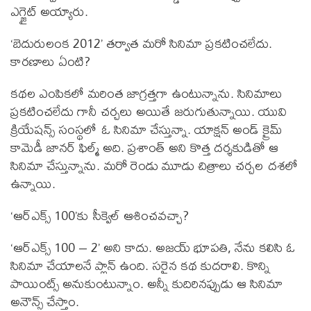
ఎగ్జైట్ అయ్యారు.
‘బెదురులంక 2012’ తర్వాత మరో సినిమా ప్రకటించలేదు.
కారణాలు ఏంటి?
కథల ఎంపికలో మరింత జాగ్రత్తగా ఉంటున్నాను. సినిమాలు
ప్రకటించలేదు గానీ చర్చలు అయితే జరుగుతున్నాయి. యువి
క్రియేషన్స్ సంస్థలో ఓ సినిమా చేస్తున్నా. యాక్షన్ అండ్ క్రైమ్
కామెడీ జానర్ ఫిల్మ్ అది. ప్రశాంత్ అని కొత్త దర్శకుడితో ఆ
సినిమా చేస్తున్నాను. మరో రెండు మూడు చిత్రాలు చర్చల దశలో
ఉన్నాయి.
‘ఆర్ఎక్స్ 100’కు సీక్వెల్ ఆశించవచ్చా?
‘ఆర్ఎక్స్ 100 – 2’ అని కాదు. అజయ్ భూపతి, నేను కలిసి ఓ
సినిమా చేయాలనే ప్లాన్ ఉంది. సరైన కథ కుదరాలి. కొన్ని
పాయింట్స్ అనుకుంటున్నాం. అన్నీ కుదిరినప్పుడు ఆ సినిమా
అనౌన్స్ చేస్తాం.