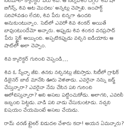
సినిమాలో క్యారెక్టర్ పేరు శివ. ఆ సన్నివేశం దగ్గర ‘శివ షో
బిగిన్స్, శివ ఆట మొదలు’ అన్నట్లు చెప్పాలి. ఇంపాక్ట్
సరిపోవడం లేదని, శివ పేరు చిన్నగా ఉందని
అనుకుంటున్నాం. సెట్‌లో ఎవరో శివ శంకర్ అయితే
బావుంటుందేమో అన్నారు. అప్పుడు శివ శంకర వరప్రసాద్
పేరు స్ట్రైక్ అయ్యింది. అప్పటికప్పుడు వచ్చిన ఐడియాకు ఆ
షాట్‌లో అలా చెప్పాం.
శివ క్యారెక్టర్ గురించి చెప్పండి…
శివ ఓ స్వేచ్ఛా జీవి. తనకు నచ్చినట్లు జీవిస్తాడు. సిటీలో గ్రాఫిక్
డిజైనర్ జాబ్ మానేసి ఊరు వెళతాడు. ఎవరైనా నన్ను జడ్జ్
చేస్తున్నారా? ఎవరైనా నేను చేసిన పని గురించి
ఆలోచిస్తున్నారా? అని అసలు పట్టించుకోడు. అలాగని, ఎవరినీ
ఇబ్బంది పెట్టడు. వాడి పని వాడు చేసుకుంటాడు. నచ్చని
విషయం చేయమంటే అసలు చేయడు.
రామ్ చరణ్ ట్రైలర్ విడుదల చేశారు కదా! ఆయన ఏమన్నారు?