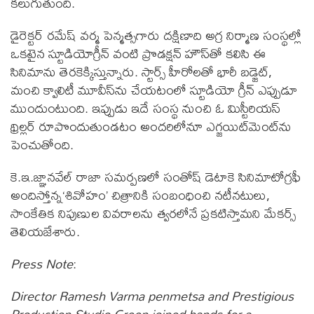
క‌లుగుతుంది.
డైరెక్టర్ ర‌మేష్ వ‌ర్మ పెన్మ‌త్స‌గారు ద‌క్షిణాది అగ్ర నిర్మాణ సంస్థ‌ల్లో
ఒక‌టైన స్టూడియోగ్రీన్ వంటి ప్రొడ‌క్ష‌న్ హౌస్‌తో క‌లిసి ఈ
సినిమాను తెర‌కెక్కిస్తున్నారు. స్టార్స్ హీరోల‌తో భారీ బ‌డ్జెట్‌,
మంచి క్వాలిటీ మూవీస్‌ను చేయ‌టంలో స్టూడియో గ్రీన్ ఎప్పుడూ
ముందుంటుంది. ఇప్పుడు ఇదే సంస్థ నుంచి ఓ మిస్టీరియ‌స్
థ్రిల్ల‌ర్ రూపొందుతుండ‌టం అంద‌రిలోనూ ఎగ్జ‌యిట్‌మెంట్‌ను
పెంచుతోంది.
కె.ఇ.జ్ఞాన‌వేల్ రాజా స‌మ‌ర్ప‌ణ‌లో సంతోష్ డెటాకె సినిమాటోగ్ర‌ఫీ
అందిస్తోన్న‘శివోహం’ చిత్రానికి సంబంధించి న‌టీన‌టులు,
సాంకేతిక నిపుణుల వివ‌రాల‌ను త్వ‌ర‌లోనే ప్ర‌క‌టిస్తామ‌ని మేక‌ర్స్
తెలియ‌జేశారు.
Press Note
:
Director Ramesh Varma penmetsa and Prestigious