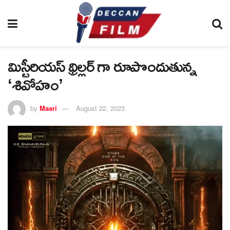
మిస్టీరియ‌స్ థ్రిల్ల‌ర్ గా రూపొందుతున్న
‘శివోహం’
by
Maari
August 22, 2023