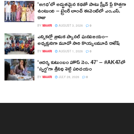
‘అగధ’లో అద్భుతమైన కథతో పాటు స్క్రీన్ ప్లే కొత్తగా
ఉంటుంది – ట్రైలర్ లాంచ్ ఈవెంట్‌లో ఎం.ఎస్.
రాజు
BY
MAARI
AUGUST 3, 2026
0
ఎన్నికల్లో శ్రామిక ప్యానల్‌ ఘనవిజయం–
అధ్యక్షునిగా మూడో సారి కొయ్యలమూడి రాకేష్‌
BY
MAARI
AUGUST 1, 2026
0
‘ఆదర్శ కుటుంబం హౌస్ నెం. 47’ – #AK47లో
‘స్వర్ణ‘గా శ్రీనిధి శెట్టి పరిచయం
BY
MAARI
JULY 28, 2026
0