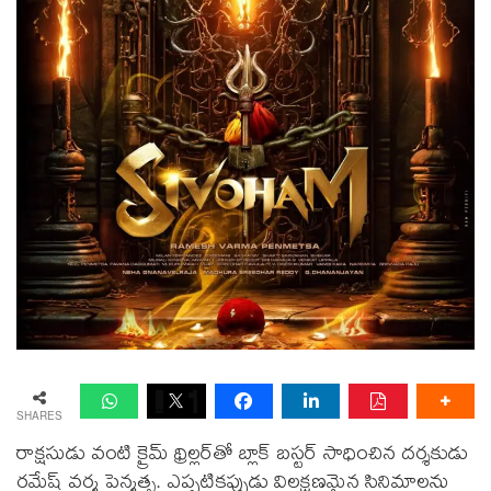
SHARES
రాక్ష‌సుడు వంటి క్రైమ్ థ్రిల్ల‌ర్‌తో బ్లాక్ బ‌స్ట‌ర్ సాధించిన ద‌ర్శ‌కుడు
ర‌మేష్ వ‌ర్మ పెన్మ‌త్స‌. ఎప్పటిక‌ప్పుడు విల‌క్ష‌ణ‌మైన సినిమాల‌ను