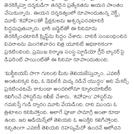
తెర‌కెక్కిస్తూ ద‌ర్శ‌కుడిగా త‌న‌దైన ప్ర‌త్యేక‌త‌ను ఆయ‌న సొంతం
చేసుకున్నారు. ఈయ‌న ద‌ర్శ‌క‌త్వంలో రూపొందుతున్న నెక్ట్స్
మూవీ ‘శివోహం’తో ప్రేక్ష‌కుల‌ను ఆశ్చ‌ర్య‌ప‌ర‌చ‌టానికి
సిద్ధ‌మ‌వుతున్నారు. భారీ బ‌డ్జెట్‌తో ఈ సినిమాను
తెర‌కెక్కించ‌టానికి స్క్రిప్ట్‌ను సిద్ధం చేశారు. దానికి సంబంధించిన
వివరాల‌ను మంగ‌ళ‌వారం చిత్ర యూనిట్ అధికారికంగా
ప్ర‌క‌టించింది. ప్ర‌ముఖ నిర్మాణ సంస్థ స్టూడియో గ్రీన్ బ్యాన‌ర్‌పై
డిఫ‌రెంట్ పాయింట్‌తో ఈ సినిమా రూపొందుతుంది.
‘మిస్టీరియ‌స్ సాగా గురించి మీకు తెలియజేస్తున్నాం. ఎవ‌రికీ
అంతుచిక్క‌ని నిధి, ఓ డెవిల్‌కి మ‌ధ్య న‌డిచే యుద్ధం’ అని మేక‌ర్స్
ప్ర‌క‌టించ‌ట‌మే కాకుండా అంద‌రిలోనూ క్యూరియాసిటీని
క‌లిగించే పోస్ట‌ర్‌ను రిలీజ్ చేశారు. ‘శివోహం’ పోస్ట‌ర్‌ను
గ‌మ‌నిస్తే గుడి ద్వారం మూసి వేయ‌డింది. దాని ముందు ఓ
త్రిశూలం క‌నిపిస్తోంది. అలాగే పూజా సామాగ్రి అంతా కూడా
ఉంది. ఇది ఆడియెన్స్‌లో తెలియ‌ని ఓ ఆస‌క్తిని క‌లిగిస్తోంది.
క‌చ్చితంగా ఎవ‌రికీ తెలియ‌ని ర‌హస్య‌మేదో ఉంద‌నే ఆలోచ‌న