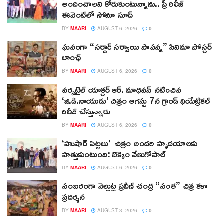
అందించాలని కోరుకుంటున్నాను.. ప్రీ రిలీజ్
ఈవెంట్‌లో సోనూ సూద్
BY
MAARI
AUGUST 6, 2026
0
ఘనంగా “సర్దార్ సర్వాయి పాపన్న” సినిమా పోస్టర్
లాంఛ్
BY
MAARI
AUGUST 6, 2026
0
వర్సటైల్ యాక్టర్ ఆర్‌. మాధవన్‌ నటించిన
‘జి.డి.నాయుడు’ చిత్రం ఆగస్టు 7న గ్రాండ్ థియేట్రికల్
రిలీజ్ చేస్తున్నారు
BY
MAARI
AUGUST 6, 2026
0
‘హుషార్‌ పిట్టలు’ చిత్రం అందరి హృదయాలకు
హత్తుకుంటుంది: బెక్కెం వేణుగోపాల్‌
BY
MAARI
AUGUST 6, 2026
0
సంబరంగా నెల్లుట్ల ప్రవీణ్ చంద్ర “సంత” చిత్ర కళా
ప్రదర్శన
BY
MAARI
AUGUST 3, 2026
0