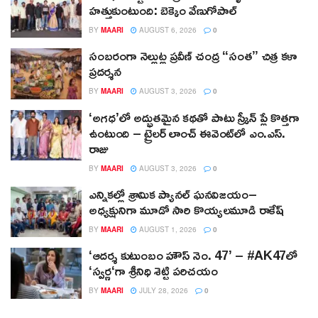
హత్తుకుంటుంది: బెక్కెం వేణుగోపాల్‌
BY
MAARI
AUGUST 6, 2026
0
సంబరంగా నెల్లుట్ల ప్రవీణ్ చంద్ర “సంత” చిత్ర కళా
ప్రదర్శన
BY
MAARI
AUGUST 3, 2026
0
‘అగధ’లో అద్భుతమైన కథతో పాటు స్క్రీన్ ప్లే కొత్తగా
ఉంటుంది – ట్రైలర్ లాంచ్ ఈవెంట్‌లో ఎం.ఎస్.
రాజు
BY
MAARI
AUGUST 3, 2026
0
ఎన్నికల్లో శ్రామిక ప్యానల్‌ ఘనవిజయం–
అధ్యక్షునిగా మూడో సారి కొయ్యలమూడి రాకేష్‌
BY
MAARI
AUGUST 1, 2026
0
‘ఆదర్శ కుటుంబం హౌస్ నెం. 47’ – #AK47లో
‘స్వర్ణ‘గా శ్రీనిధి శెట్టి పరిచయం
BY
MAARI
JULY 28, 2026
0