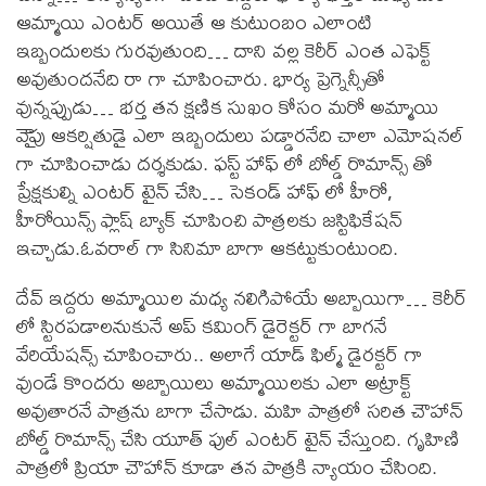
ఆమ్మాయి ఎంటర్ అయితే ఆ కుటుంబం ఎలాంటి
ఇబ్బందులకు గురవుతుంది… దాని వల్ల కెరీర్ ఎంత ఎఫెక్ట్
అవుతుందనేది రా గా చూపించారు. భార్య ప్రెగ్నెన్సీతో
వున్నప్పుడు… భర్త తన క్షణిక సుఖం కోసం మరో అమ్మాయి
వెైపు ఆకర్షితుడై ఎలా ఇబ్బందులు పడ్డారనేది చాలా ఎమోషనల్
గా చూపించాడు దర్శకుడు. ఫస్ట్ హాఫ్ లో బోల్డ్ రొమాన్స్ తో
ప్రేక్షకుల్ని ఎంటర్ టైన్ చేసి… సెకండ్ హాఫ్ లో హీరో,
హీరోయిన్స్ ఫ్లాష్ బ్యాక్ చూపించి పాత్రలకు జస్టిఫికేషన్
ఇచ్చాడు.ఓవరాల్ గా సినిమా బాగా ఆకట్టుకుంటుంది.
దేవ్ ఇద్దరు అమ్మాయిల మధ్య నలిగిపోయే అబ్బాయిగా… కెరీర్
లో స్టిరపడాలనుకునే అప్ కమింగ్ డైరెక్టర్ గా బాగనే
వేరియేషన్స్ చూపించారు.. అలాగే యాడ్ ఫిల్మ్ డైరక్టర్ గా
వుండే కొందరు అబ్బాయిలు అమ్మాయిలకు ఎలా అట్రాక్ట్
అవుతారనే పాత్రను బాగా చేసాడు. మహి పాత్రలో సరిత చౌహాన్
బోల్డ్ రొమాన్స్ చేసి యూత్ ఫుల్ ఎంటర్ టైన్ చేస్తుంది. గృహిణి
పాత్రలో ప్రియా చౌహాన్ కూడా తన పాత్రకి న్యాయం చేసింది.