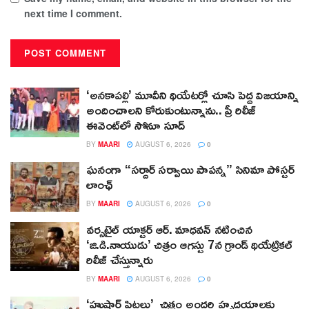
next time I comment.
‘అనకాపల్లి’ మూవీని థియేటర్లో చూసి పెద్ద విజయాన్ని
అందించాలని కోరుకుంటున్నాను.. ప్రీ రిలీజ్
ఈవెంట్‌లో సోనూ సూద్
BY
MAARI
AUGUST 6, 2026
0
ఘనంగా “సర్దార్ సర్వాయి పాపన్న” సినిమా పోస్టర్
లాంఛ్
BY
MAARI
AUGUST 6, 2026
0
వర్సటైల్ యాక్టర్ ఆర్‌. మాధవన్‌ నటించిన
‘జి.డి.నాయుడు’ చిత్రం ఆగస్టు 7న గ్రాండ్ థియేట్రికల్
రిలీజ్ చేస్తున్నారు
BY
MAARI
AUGUST 6, 2026
0
‘హుషార్‌ పిట్టలు’ చిత్రం అందరి హృదయాలకు