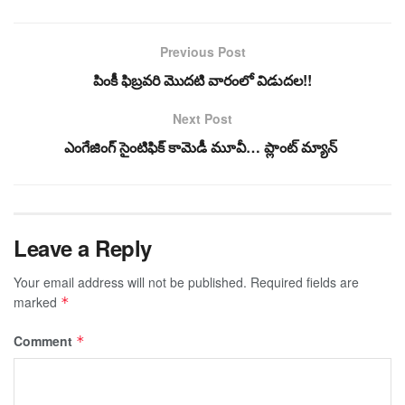
Previous Post
పింకీ ఫిబ్ర‌వ‌రి మొద‌టి వారంలో విడుద‌ల‌!!
Next Post
ఎంగేజింగ్ సైంటిఫిక్ కామెడీ మూవీ… ప్లాంట్ మ్యాన్
Leave a Reply
Your email address will not be published.
Required fields are
marked
*
Comment
*