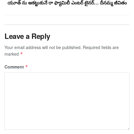
యూత్ ను ఆకట్టుకునే రా ఫ్యామిలీ ఎంటర్ టైనర్… దీనమ్మ జీవితం
Leave a Reply
Your email address will not be published.
Required fields are
marked
*
Comment
*