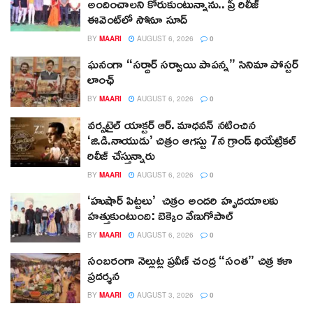
అందించాలని కోరుకుంటున్నాను.. ప్రీ రిలీజ్
ఈవెంట్‌లో సోనూ సూద్
BY
MAARI
AUGUST 6, 2026
0
ఘనంగా “సర్దార్ సర్వాయి పాపన్న” సినిమా పోస్టర్
లాంఛ్
BY
MAARI
AUGUST 6, 2026
0
వర్సటైల్ యాక్టర్ ఆర్‌. మాధవన్‌ నటించిన
‘జి.డి.నాయుడు’ చిత్రం ఆగస్టు 7న గ్రాండ్ థియేట్రికల్
రిలీజ్ చేస్తున్నారు
BY
MAARI
AUGUST 6, 2026
0
‘హుషార్‌ పిట్టలు’ చిత్రం అందరి హృదయాలకు
హత్తుకుంటుంది: బెక్కెం వేణుగోపాల్‌
BY
MAARI
AUGUST 6, 2026
0
సంబరంగా నెల్లుట్ల ప్రవీణ్ చంద్ర “సంత” చిత్ర కళా
ప్రదర్శన
BY
MAARI
AUGUST 3, 2026
0