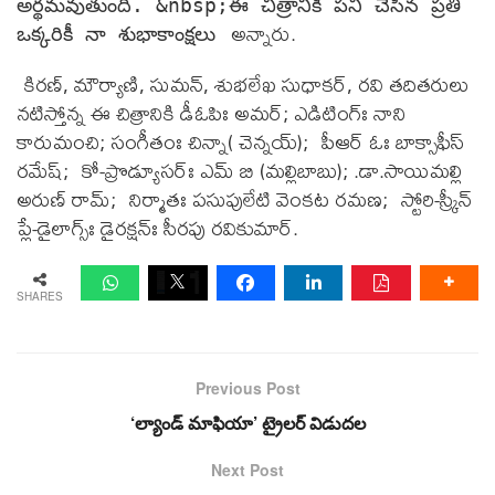
అర్థ‌మ‌వుతుంది. &nbsp;ఈ చిత్రానికి ప‌ని చేసిన ప్ర‌తి
అన్నారు.
ఒక్క‌రికీ నా శుభాకాంక్ష‌లు
కిర‌ణ్‌, మౌర్యాణి, సుమ‌న్, శుభ‌లేఖ సుధాక‌ర్, ర‌వి త‌దిత‌రులు
న‌టిస్తోన్న ఈ చిత్రానికి డీఓపిః అమ‌ర్; ఎడిటింగ్ః నాని
కారుమంచి; సంగీతంః చిన్నా( చెన్న‌య్); పీఆర్ ఓః బాక్సాఫీస్
రమేష్‌; కో-ప్రొడ్యూస‌ర్ః ఎమ్ బి (మ‌ల్లిబాబు); .డా.సాయిమ‌ల్లి
అరుణ్ రామ్; నిర్మాతః ప‌సుపులేటి వెంక‌ట ర‌మ‌ణ‌; స్టోరి-స్క్రీన్
ప్లే-డైలాగ్స్ః డైర‌క్ష‌న్ః సీర‌పు ర‌వికుమార్.
SHARES
Previous Post
‘ల్యాండ్ మాఫియా’ ట్రైలర్ విడుదల
Next Post