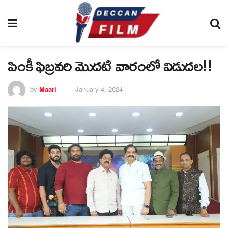
పింకీ ఫిబ్ర‌వ‌రి మొద‌టి వారంలో విడుద‌ల‌!!
by
Maari
January 4, 2024