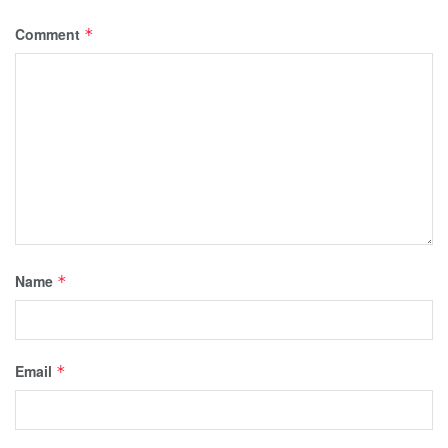
Comment
*
Name
*
Email
*