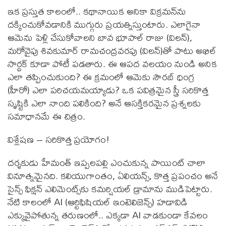
ఇక ప్రస్తుత కాలంలో.. కథానాయిక అనికా విక్రమన్‌ను
దక్కించుకోవడానికి ముగ్గురు ప్రయత్నిస్తుంటారు. ఎలాగైనా
ఆమెను పెళ్లి చేసుకోవాలని బావ భూపాల్ రాజు (విలన్),
మరోవైపు శివకుమార్ రామచంద్రవరపు (విలన్)తో పాటు అఖిల్
సార్థక్ కూడా పోటీ పడతారు. ఈ ఆపద వలయం నుండి అనిక
ఎలా తప్పించుకుంది? ఈ క్రమంలో ఆమెకు సౌరబ్ ధింగ్ర
(హీరో) ఎలా పరిచయమయ్యాడు? ఒక పవిత్రమైన స్త్రీ సరికొత్త
సృష్టికి ఎలా నాంది పలికింది? అనే ఆసక్తికరమైన ప్రశ్నలకు
సమాధానమే ఈ చిత్రం.
విశ్లేషణ – సరికొత్త ప్రయోగం!
దర్శకుడు హేమంత్ ఇప్పలపల్లి ఎంచుకున్న పాయింట్ చాలా
వినూత్నమైనది. కలియుగాంతం, ఏలియన్స్, కొత్త ప్రపంచం అనే
సైన్స్ ఫిక్షన్ ఎలిమెంట్స్‌కు కమర్షియల్ డ్రామాను ముడిపెట్టారు.
నేటి కాలంలో AI (ఆర్టిఫిషియల్ ఇంటెలిజెన్స్) హడావిడి
ఎక్కువైపోతున్న తరుణంలో.. ఎక్కడా AI వాడకుండా కేవలం