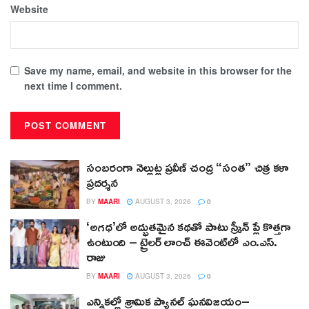
Website
Save my name, email, and website in this browser for the
next time I comment.
సంబరంగా నెల్లుట్ల ప్రవీణ్ చంద్ర “సంత” చిత్ర కళా
ప్రదర్శన
BY
MAARI
AUGUST 3, 2026
0
‘అగధ’లో అద్భుతమైన కథతో పాటు స్క్రీన్ ప్లే కొత్తగా
ఉంటుంది – ట్రైలర్ లాంచ్ ఈవెంట్‌లో ఎం.ఎస్.
రాజు
BY
MAARI
AUGUST 3, 2026
0
ఎన్నికల్లో శ్రామిక ప్యానల్‌ ఘనవిజయం–