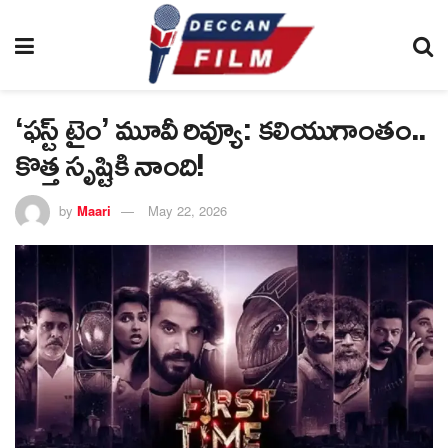
‘ఫస్ట్ టైం’ మూవీ రివ్యూ: కలియుగాంతం..
కొత్త సృష్టికి నాంది!
by
Maari
May 22, 2026