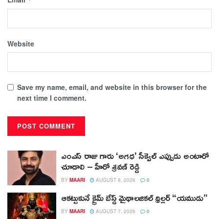
Website
Save my name, email, and website in this browser for the
next time I comment.
ఎంఎస్ రాజు గారు ‘అగధ’ సీక్వెల్ ఎప్పుడు అంటారో
చూడాలి – హీరో శ్రవణ్ రెడ్డి
BY
MAARI
AUGUST 8, 2026
0
ఆకట్టుకునే క్రైమ్ బేస్డ్ మైథాలజికల్ థ్రిల్లర్ “యముడు”
BY
MAARI
AUGUST 7, 2026
0