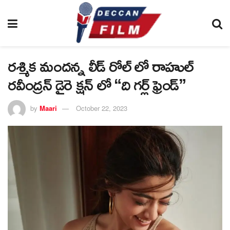
రశ్మిక మందన్న లీడ్ రోల్ లో రాహుల్
రవీంద్రన్ డైరె క్షన్ లో “ది గర్ల్ ఫ్రెండ్”
by
Maari
October 22, 2023