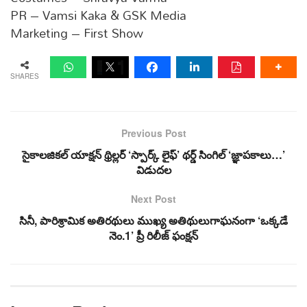
PR – Vamsi Kaka & GSK Media
Marketing – First Show
SHARES
Previous Post
సైకాలజికల్ యాక్షన్ థ్రిల్లర్ ‘స్పార్క్ లైఫ్’ థర్డ్ సింగిల్ ‘జ్ఞాపకాలు…’
విడుదల
Next Post
సినీ, పారిశ్రామిక అతిరథులు ముఖ్య అతిథులుగాఘనంగా ‘ఒక్కడే
నెం.1’ ప్రీ రిలీజ్‌ ఫంక్షన్‌