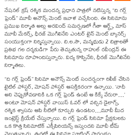
నేషనల్ క్రష్ రశ్మిక మందన్న ప్రధాన పాత్రలో నటిస్తున్న “ది గర్ల్
ఫ్రెండ్” మూవీ అనౌన్స్ మెంట్ ఇవాళ వచ్చేసింది. ఈ సినిమాను
ప్రముఖ నిర్మాత అల్లు అరవింద్ సమర్పణలో గీతా ఆర్ట్స్, మాస్
మూవీ మేకర్స్, ధీరజ్ మొగిలినేని ఎంటర్ టైన్ మెంట్ బ్యానర్స్
సంయుక్తంగా నిర్మిస్తున్నాయి. చి.ల.సౌ, మన్మథుడు 2 చిత్రాలతో
ప్రతిభ గల దర్శకుడిగా పేరు తెచ్చుతున్న రాహుల్ రవీంద్రన్ ఈ
సినిమాను రూపొందిస్తున్నారు. విద్య కొప్పినేని, ధీరజ్ మొగిలినేని
నిర్మాతలు.
“ది గర్ల్ ఫ్రెండ్” సినిమా అనౌన్స్ మెంట్ సందర్భంగా రిలీజ్ చేసిన
టైటిల్ పోస్టర్, మోషన్ పోస్టర్ ఆసక్తికరంగా ఉన్నాయి. ‘నాదీ
అని చెప్పుకోవడానికి ఒక గర్ల్ ఫ్రెండ్ ఉంటే ఆ కిక్కే వేరురా…’
అంటూ మోషన్ పోస్టర్ వాయిస్ ఓవర్ లో వచ్చిన డైలాగ్స్,
రశ్మిక శ్వాసను ఆపి నీటిలో కూర్చుని ఉండటం…మూవీ మీద
ఇంట్రెస్ట్ క్రియేట్ చేస్తున్నాయి. ది గర్ల్ ఫ్రెండ్ సినిమా ప్రేక్షకులకు
ఒక కొత్త సినిమాటిక్ ఎక్సీపిరియన్స్ ఇస్తుందని మూవీ టీమ్
చెబుతున్నారు. త్వరలో ఈ సినిమా షూటింగ్ ప్రారంభం