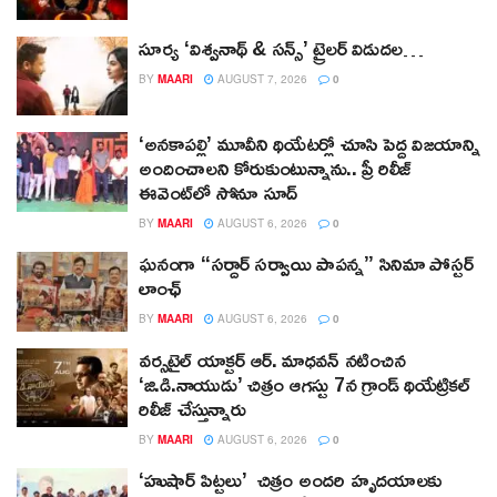
సూర్య ‘విశ్వనాథ్ & సన్స్’ ట్రైలర్ విడుదల…
BY
MAARI
AUGUST 7, 2026
0
‘అనకాపల్లి’ మూవీని థియేటర్లో చూసి పెద్ద విజయాన్ని
అందించాలని కోరుకుంటున్నాను.. ప్రీ రిలీజ్
ఈవెంట్‌లో సోనూ సూద్
BY
MAARI
AUGUST 6, 2026
0
ఘనంగా “సర్దార్ సర్వాయి పాపన్న” సినిమా పోస్టర్
లాంఛ్
BY
MAARI
AUGUST 6, 2026
0
వర్సటైల్ యాక్టర్ ఆర్‌. మాధవన్‌ నటించిన
‘జి.డి.నాయుడు’ చిత్రం ఆగస్టు 7న గ్రాండ్ థియేట్రికల్
రిలీజ్ చేస్తున్నారు
BY
MAARI
AUGUST 6, 2026
0
‘హుషార్‌ పిట్టలు’ చిత్రం అందరి హృదయాలకు