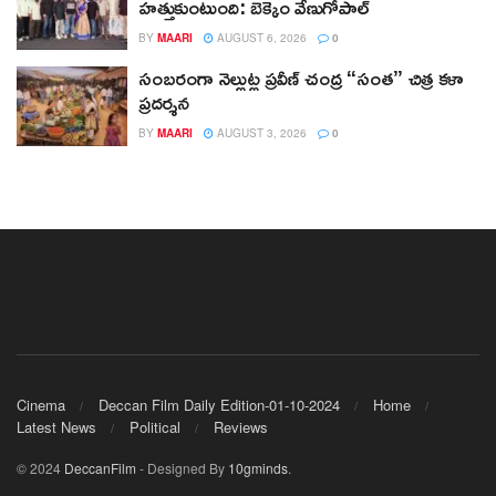
హత్తుకుంటుంది: బెక్కెం వేణుగోపాల్‌
BY
MAARI
AUGUST 6, 2026
0
సంబరంగా నెల్లుట్ల ప్రవీణ్ చంద్ర “సంత” చిత్ర కళా
ప్రదర్శన
BY
MAARI
AUGUST 3, 2026
0
Cinema
Deccan Film Daily Edition-01-10-2024
Home
Latest News
Political
Reviews
© 2024
DeccanFilm
- Designed By
10gminds
.