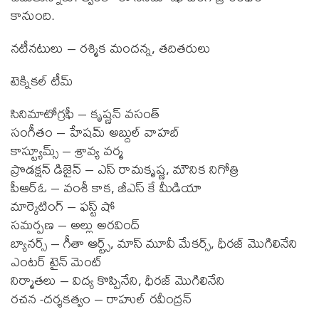
కానుంది.
నటీనటులు – రశ్మిక మందన్న, తదితరులు
టెక్నికల్ టీమ్
సినిమాటోగ్రఫీ – కృష్ణన్ వసంత్
సంగీతం – హేషమ్ అబ్దుల్ వాహబ్
కాస్ట్యూమ్స్ – శ్రావ్య వర్మ
ప్రొడక్షన్ డిజైన్ – ఎస్ రామకృష్ణ, మౌనిక నిగోత్రి
పీఆర్ఓ – వంశీ కాక, జీఎస్ కే మీడియా
మార్కెటింగ్ – ఫస్ట్ షో
సమర్పణ – అల్లు అరవింద్
బ్యానర్స్ – గీతా ఆర్ట్స్, మాస్ మూవీ మేకర్స్, ధీరజ్ మొగిలినేని
ఎంటర్ టైన్ మెంట్
నిర్మాతలు – విద్య కొప్పినేని, ధీరజ్ మొగిలినేని
రచన -దర్శకత్వం – రాహుల్ రవీంద్రన్