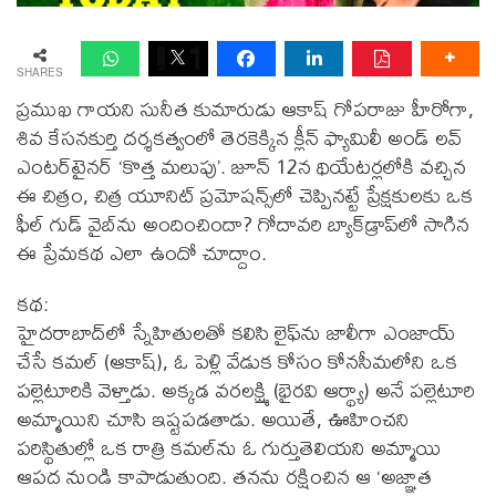
SHARES
ప్రముఖ గాయని సునీత కుమారుడు ఆకాష్ గోపరాజు హీరోగా,
శివ కేసనకుర్తి దర్శకత్వంలో తెరకెక్కిన క్లీన్ ఫ్యామిలీ అండ్ లవ్
ఎంటర్‌టైనర్ ‘కొత్త మలుపు’. జూన్ 12న థియేటర్లలోకి వచ్చిన
ఈ చిత్రం, చిత్ర యూనిట్ ప్రమోషన్స్‌లో చెప్పినట్టే ప్రేక్షకులకు ఒక
ఫీల్ గుడ్ వైబ్‌ను అందించిందా? గోదావరి బ్యాక్‌డ్రాప్‌లో సాగిన
ఈ ప్రేమకథ ఎలా ఉందో చూద్దాం.
కథ:
హైదరాబాద్‌లో స్నేహితులతో కలిసి లైఫ్‌ను జాలీగా ఎంజాయ్
చేసే కమల్ (ఆకాష్), ఓ పెళ్లి వేడుక కోసం కోనసీమలోని ఒక
పల్లెటూరికి వెళ్తాడు. అక్కడ వరలక్ష్మి (భైరవి ఆర్థ్యా) అనే పల్లెటూరి
అమ్మాయిని చూసి ఇష్టపడతాడు. అయితే, ఊహించని
పరిస్థితుల్లో ఒక రాత్రి కమల్‌ను ఓ గుర్తుతెలియని అమ్మాయి
ఆపద నుండి కాపాడుతుంది. తనను రక్షించిన ఆ ‘అజ్ఞాత