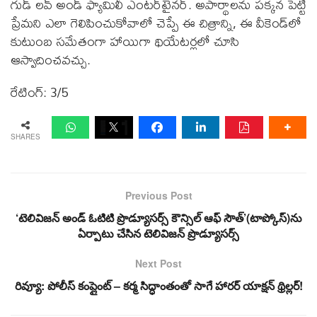
గుడ్ లవ్ అండ్ ఫ్యామిలీ ఎంటర్‌టైనర్. అపార్థాలను పక్కన పెట్టి
ప్రేమని ఎలా గెలిపించుకోవాలో చెప్పే ఈ చిత్రాన్ని, ఈ వీకెండ్‌లో
కుటుంబ సమేతంగా హాయిగా థియేటర్లలో చూసి
ఆస్వాదించవచ్చు.
రేటింగ్: 3/5
SHARES
Previous Post
‘టెలివిజన్ అండ్ ఓటిటి ప్రొడ్యూసర్స్ కౌన్సిల్ ఆఫ్ సౌత్’(టాప్కోస్)ను
ఏర్పాటు చేసిన టెలివిజన్ ప్రొడ్యూసర్స్
Next Post
రివ్యూ: పోలీస్ కంప్లైంట్ – కర్మ సిద్ధాంతంతో సాగే హారర్ యాక్షన్ థ్రిల్లర్!