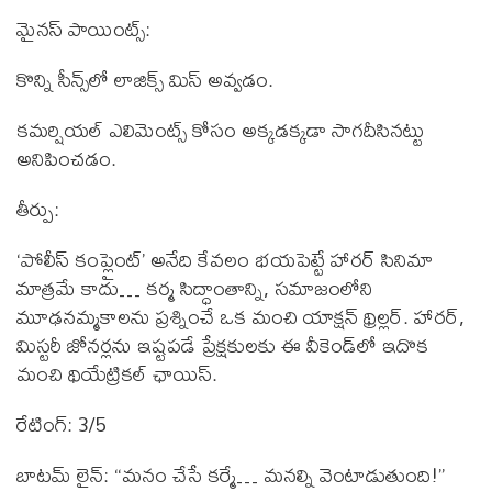
మైనస్ పాయింట్స్:
కొన్ని సీన్స్‌లో లాజిక్స్ మిస్ అవ్వడం.
కమర్షియల్ ఎలిమెంట్స్ కోసం అక్కడక్కడా సాగదీసినట్టు
అనిపించడం.
తీర్పు:
‘పోలీస్ కంప్లైంట్’ అనేది కేవలం భయపెట్టే హారర్ సినిమా
మాత్రమే కాదు… కర్మ సిద్ధాంతాన్ని, సమాజంలోని
మూఢనమ్మకాలను ప్రశ్నించే ఒక మంచి యాక్షన్ థ్రిల్లర్. హారర్,
మిస్టరీ జోనర్లను ఇష్టపడే ప్రేక్షకులకు ఈ వీకెండ్‌లో ఇదొక
మంచి థియేట్రికల్ ఛాయిస్.
రేటింగ్: 3/5
బాటమ్ లైన్: “మనం చేసే కర్మే… మనల్ని వెంటాడుతుంది!”