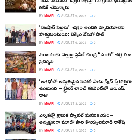
‘జి.డి.నాయుడు’ చిత్రం ఆగస్టు 7న గ్రాండ్ థియేట్రికల్
రిలీజ్ చేస్తున్నారు
BY
MAARI
AUGUST 6, 2026
0
‘హుషార్‌ పిట్టలు’ చిత్రం అందరి హృదయాలకు
హత్తుకుంటుంది: బెక్కెం వేణుగోపాల్‌
BY
MAARI
AUGUST 6, 2026
0
సంబరంగా నెల్లుట్ల ప్రవీణ్ చంద్ర “సంత” చిత్ర కళా
ప్రదర్శన
BY
MAARI
AUGUST 3, 2026
0
‘అగధ’లో అద్భుతమైన కథతో పాటు స్క్రీన్ ప్లే కొత్తగా
ఉంటుంది – ట్రైలర్ లాంచ్ ఈవెంట్‌లో ఎం.ఎస్.
రాజు
BY
MAARI
AUGUST 3, 2026
0
ఎన్నికల్లో శ్రామిక ప్యానల్‌ ఘనవిజయం–
అధ్యక్షునిగా మూడో సారి కొయ్యలమూడి రాకేష్‌
BY
MAARI
AUGUST 1, 2026
0