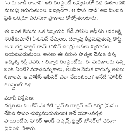
“నాకు డాడీ కావాలి” అని కంప్లైంట్ ఇవ్వడంతో కథ ఊహించని
మలుపు తిరుగుతుంది. విచిత్రంగా, ఆ పాప ‘డాడీ’ అని పిలిచిన
ప్రతి ఒక్కరూ వరుసగా ప్రాణాలు కోల్పోతుంటారు.
ఈ వింత కేసును ఒక సిన్సియర్ లేడీ పోలీస్ ఆఫీసర్ (వరలక్ష్మి
శరత్‌కుమార్) రీ-ఓపెన్ చేస్తుంది. దర్యాప్తు తీవ్రమవుతున్న కొద్దీ,
ఆమె భర్త డాక్టర్ రామ్ (నవీన్ చంద్ర) అసలు స్వరూపం
బయటపడుతుంది. అసలు ఈ వరుస హత్యల వెనుక ఉన్న
అదృశ్య శక్తి ఎవరు? చిన్నారి కంప్లైంట్‌కు, ఈ మరణాలకు ఉన్న
లింక్ ఏంటి? మూఢనమ్మకాలు, అవినీతి వెనుక దాగున్న అసలు
నిజాలను ఆ పోలీస్ ఆఫీసర్ ఎలా ఛేదించింది? అనేదే ‘పోలీస్
కంప్లైంట్’ కథ.
మూవీ విశ్లేషణ:
దర్శకుడు సంజీవ్ మేగోటి “చైన్ రియాక్షన్ ఆఫ్ కర్మ” (మనం
చేసిన పాపం చుట్టుముడుతుంది) అనే యూనివర్సల్
పాయింట్‌ను హారర్ అండ్ సస్పెన్స్ థ్రిల్లర్ జోనర్‌లో చక్కగా
ప్రెసెంట్ చేశారు.