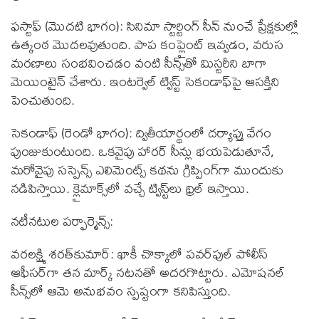
ఫస్టాఫ్ (మొదటి భాగం): సినిమా స్టార్టింగ్ సీన్ నుంచే ప్రేక్షకుల్లో
ఉత్కంఠ మొదలవుతుంది. పాప కంప్లైంట్ ఇవ్వడం, వరుస
మరణాలు సంభవించడం వంటి సీన్స్‌తో మిస్టరీని బాగా
మెయింటైన్ చేశారు. ఇంటర్వెల్ ట్విస్ట్ సెకండాఫ్‌పై ఆసక్తిని
పెంచుతుంది.
సెకండాఫ్ (రెండో భాగం): ద్వితీయార్థంలో దర్యాప్తు వేగం
పుంజుకుంటుంది. ఒకవైపు హారర్ సీన్లు భయపెడుతూనే,
మరోవైపు సస్పెన్స్ ఎలిమెంట్స్ కథను గ్రిప్పింగ్‌గా ముందుకు
నడిపిస్తాయి. క్లైమాక్స్‌లో వచ్చే ట్విస్ట్‌లు థ్రిల్ ఇస్తాయి.
నటీనటుల పర్ఫార్మెన్స్:
వరలక్ష్మి శరత్‌కుమార్: ఖాకీ చొక్కాలో పవర్‌ఫుల్ పోలీస్
ఆఫీసర్‌గా తన మార్క్ నటనతో అదరగొట్టారు. ఎమోషనల్
సీన్స్‌లో ఆమె అనుభవం స్పష్టంగా కనిపిస్తుంది.