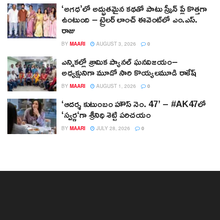
‘అగధ’లో అద్భుతమైన కథతో పాటు స్క్రీన్ ప్లే కొత్తగా
ఉంటుంది – ట్రైలర్ లాంచ్ ఈవెంట్‌లో ఎం.ఎస్.
రాజు
BY
MAARI
AUGUST 3, 2026
0
ఎన్నికల్లో శ్రామిక ప్యానల్‌ ఘనవిజయం–
అధ్యక్షునిగా మూడో సారి కొయ్యలమూడి రాకేష్‌
BY
MAARI
AUGUST 1, 2026
0
‘ఆదర్శ కుటుంబం హౌస్ నెం. 47’ – #AK47లో
‘స్వర్ణ‘గా శ్రీనిధి శెట్టి పరిచయం
BY
MAARI
JULY 28, 2026
0