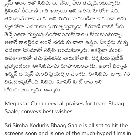
క్రైమ్ అంశాలతో సినిమాలు చేస్తూ పేరు తెచ్చుకుంటున్నాడు.
శ్రీసింహా కీరవాణి గారి అబ్బాయి అని అతను హీరోగా పేరు
తెచ్చుకునే దాకా నాకు తెలియదు. వారసుడిగా కాకుండా తను
స్వతహాగా ఎదగాలని ప్రయత్నిస్తున్నాడు. కీరవాణి గారికి పేరు
తెచ్చేంతగా గుర్తింపు సంపాదించుకోవాలని కోరుకుంటున్నా.
అలాగే కాలభైరవ అంటే చరణ్ కు చాలా ఇష్టం. వీరిద్దరు మత్తు
వదలరా సినిమాతో సక్సెస్ అందుకున్నారు. ఇకపైనా మంచి
అవకాశాలతో తమ ప్రతిభను చాటుకోవాలి. దర్శకుడు ప్రణీత్
బ్రహ్మాండంగా ఈ సినిమాను రూపొందించాడు. అలాగే నిర్మాత
అర్జున్ దాస్యన్ మంచి ప్రయత్నం చేశాడు. ఈ సినిమా జూలై 7న
విడుదలవుతోంది. సినిమా సూపర్ హిట్ కావాలని
కోరుకుంటున్నాడు. అన్నారు.
Megastar Chiranjeevi all praises for team Bhaag
Saale; conveys best wishes
Sri Simha Koduri’s Bhaag Saale is all set to hit the
screens soon and is one of the much-hyped films in