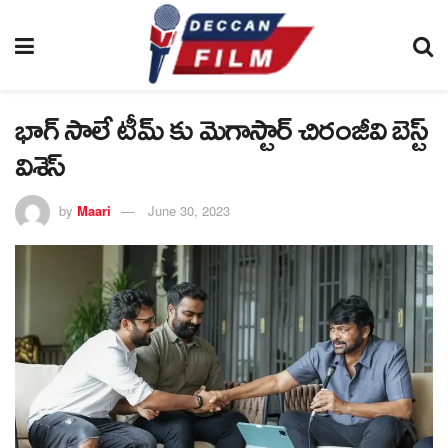
భాగ్ సాలే టీమ్ కు మెగాస్టార్ చిరంజీవి బెస్ట్
విశెస్
by
Maari
June 30, 2023