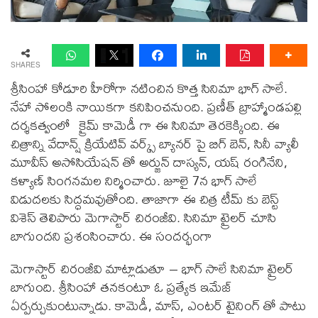
SHARES
శ్రీసింహా కోడూరి హీరోగా నటించిన కొత్త సినిమా భాగ్ సాలే.
నేహా సోలంకి నాయికగా కనిపించనుంది. ప్రణీత్ బ్రాహ్మాండపల్లి
దర్శకత్వంలో క్రైమ్ కామెడీ గా ఈ సినిమా తెరకెక్కింది. ఈ
చిత్రాన్ని వేదాన్ష్ క్రియేటివ్ వర్క్స్ బ్యానర్ పై బిగ్ బెన్, సినీ వ్యాలీ
మూవీస్ అసోసియేషన్ తో అర్జున్ దాస్యన్, యష్ రంగినేని,
కళ్యాణ్ సింగనమల నిర్మించారు. జూలై 7న భాగ్ సాలే
విడుదలకు సిద్ధమవుతోంది. తాజాగా ఈ చిత్ర టీమ్ కు బెస్ట్
విశెస్ తెలిపారు మెగాస్టార్ చిరంజీవి. సినిమా ట్రైలర్ చూసి
బాగుందని ప్రశంసించారు. ఈ సందర్భంగా
మెగాస్టార్ చిరంజీవి మాట్లాడుతూ – భాగ్ సాలే సినిమా ట్రైలర్
బాగుంది. శ్రీసింహా తనకంటూ ఓ ప్రత్యేక ఇమేజ్
ఏర్పర్చుకుంటున్నాడు. కామెడీ, మాస్, ఎంటర్ టైనింగ్ తో పాటు