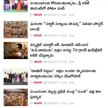
అందించాలని కోరుకుంటున్నాను.. ప్రీ రిలీజ్
ఈవెంట్‌లో సోనూ సూద్
BY
MAARI
AUGUST 6, 2026
0
ఘనంగా “సర్దార్ సర్వాయి పాపన్న” సినిమా పోస్టర్
లాంఛ్
BY
MAARI
AUGUST 6, 2026
0
వర్సటైల్ యాక్టర్ ఆర్‌. మాధవన్‌ నటించిన
‘జి.డి.నాయుడు’ చిత్రం ఆగస్టు 7న గ్రాండ్ థియేట్రికల్
రిలీజ్ చేస్తున్నారు
BY
MAARI
AUGUST 6, 2026
0
‘హుషార్‌ పిట్టలు’ చిత్రం అందరి హృదయాలకు
హత్తుకుంటుంది: బెక్కెం వేణుగోపాల్‌
BY
MAARI
AUGUST 6, 2026
0
సంబరంగా నెల్లుట్ల ప్రవీణ్ చంద్ర “సంత” చిత్ర కళా
ప్రదర్శన
BY
MAARI
AUGUST 3, 2026
0