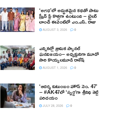
‘అగధ’లో అద్భుతమైన కథతో పాటు
స్క్రీన్ ప్లే కొత్తగా ఉంటుంది – ట్రైలర్
లాంచ్ ఈవెంట్‌లో ఎం.ఎస్. రాజు
AUGUST 3, 2026
0
ఎన్నికల్లో శ్రామిక ప్యానల్‌
ఘనవిజయం– అధ్యక్షునిగా మూడో
సారి కొయ్యలమూడి రాకేష్‌
AUGUST 1, 2026
0
‘ఆదర్శ కుటుంబం హౌస్ నెం. 47’
– #AK47లో ‘స్వర్ణ‘గా శ్రీనిధి శెట్టి
పరిచయం
JULY 28, 2026
0