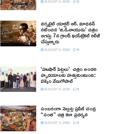
AUGUST 6, 2026
0
వర్సటైల్ యాక్టర్ ఆర్‌. మాధవన్‌
నటించిన ‘జి.డి.నాయుడు’ చిత్రం
ఆగస్టు 7న గ్రాండ్ థియేట్రికల్ రిలీజ్
చేస్తున్నారు
AUGUST 6, 2026
0
‘హుషార్‌ పిట్టలు’ చిత్రం అందరి
హృదయాలకు హత్తుకుంటుంది:
బెక్కెం వేణుగోపాల్‌
AUGUST 6, 2026
0
సంబరంగా నెల్లుట్ల ప్రవీణ్ చంద్ర
“సంత” చిత్ర కళా ప్రదర్శన
AUGUST 3, 2026
0