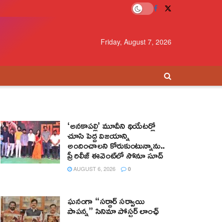
Friday, August 7, 2026
‘అనకాపల్లి’ మూవీని థియేటర్లో
చూసి పెద్ద విజయాన్ని
అందించాలని కోరుకుంటున్నాను..
ప్రీ రిలీజ్ ఈవెంట్‌లో సోనూ సూద్
AUGUST 6, 2026
0
ఘనంగా “సర్దార్ సర్వాయి
పాపన్న” సినిమా పోస్టర్ లాంఛ్