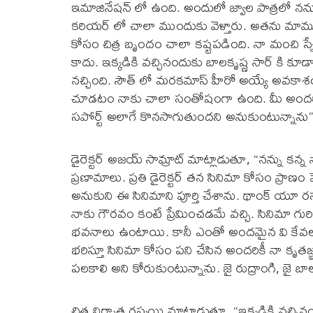
ఇమాజినేషన్ లో ఉంది. అందులో జ్వాల పాత్రలో న
కరియర్ లో చాలా ముందుకు వెళ్తారు. అతను మామూల
కోసం చిత్ర బృందం చాలా కష్టపడింది. నా మంచి స్
కాదు. ఇక్కడికి వచ్చినందుకు బాలకృష్ణ సార్ కి కూడ
నచ్చింది. సౌత్ లో మరకమాస్ హీరో అయ్యే అవకాశం 
చూడటం నాకు చాలా సంతోషంగా ఉంది. మీ అందరి సపోర్ట
సపోర్ట్ అలాగే కొనసాగుతుందని అనుకుంటున్నాను”
డైరెక్టర్ అజయ్ సామ్రాట్ మాట్లాడుతూ, “నన్ను కన్న నా 
ప్రణామాలు. ప్రతి డైరెక్టర్ తన సినిమా కోసం ప్రాణం ప
అనుకుని ఈ సినిమాని పూర్తి చేశాను. థాంక్ యూ రస్మ
నాకు గౌరవం కంటే ప్రేమించడమే వచ్చి. సినిమా గుర
భవనాలు ఉంటాయి. కానీ ఎంతో అందమైన వి కేవలం పక్
భరిస్తూ సినిమా కోసం పని చేసిన అందరికీ నా క
పలకాలి అని కోరుకుంటున్నాను. జై రుద్రాంగి, జై బ
చిత్ర నిర్మాత రస్మయి మాట్లాడుతూ, “ఇక్కడికి వచ