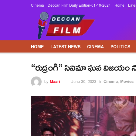
Cinema
Deccan Film Daily Edition-01-10-2024
Home
Late
HOME
LATEST NEWS
CINEMA
POLITICS
“రుద్రంగి” సినిమా ఘన విజయం సా
by
Maari
June 30, 2023
in
Cinema
,
Movies