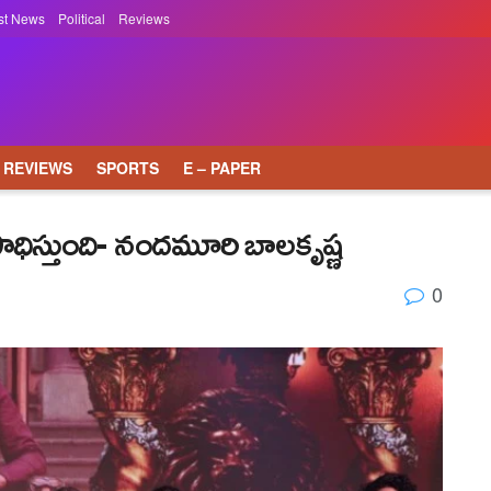
st News
Political
Reviews
REVIEWS
SPORTS
E – PAPER
ధిస్తుంది- నందమూరి బాలకృష్ణ
0