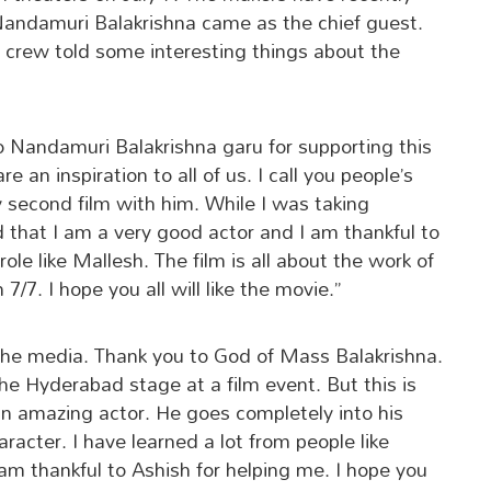
Nandamuri Balakrishna came as the chief guest.
nd crew told some interesting things about the
o Nandamuri Balakrishna garu for supporting this
e an inspiration to all of us. I call you people’s
 second film with him. While I was taking
d that I am a very good actor and I am thankful to
ole like Mallesh. The film is all about the work of
7/7. I hope you all will like the movie.”
the media. Thank you to God of Mass Balakrishna.
he Hyderabad stage at a film event. But this is
 an amazing actor. He goes completely into his
haracter. I have learned a lot from people like
thankful to Ashish for helping me. I hope you