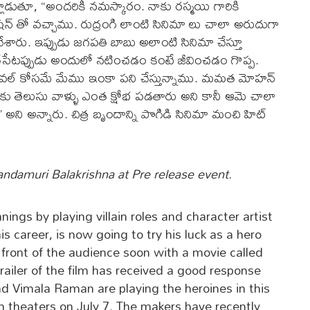
లాడుతూ, “అందరికీ నమస్కారం. నాకు రస్మయి గారికి
ేషన్ తో వచ్చాము. రుద్రంగి లాంటి సినిమా లు చాలా అరుదుగా
ేశారు. ఇప్పుడు జగపతి బాబు అలాంటి సినిమా చేస్తూ
సేటప్పుడు అందులో నటించడం కంటే జీవించడం గొప్ప.
ర్వైవల్ కోసమే మేము ఇంకా పని చేస్తున్నాము. మమత మోహన్
ా నాకు తెలుసు వాళ్ళు ఎంత క్షోభ పడతారు అని కానీ ఆమె చాలా
” అని అన్నారు. చిత్ర బృందాన్ని పొగిడి సినిమా మంచి హిట్
Nandamuri Balakrishna at Pre release event.
ngs by playing villain roles and character artist
is career, is now going to try his luck as a hero
 front of the audience soon with a movie called
railer of the film has received a good response
Vimala Raman are playing the heroines in this
n theaters on July 7. The makers have recently