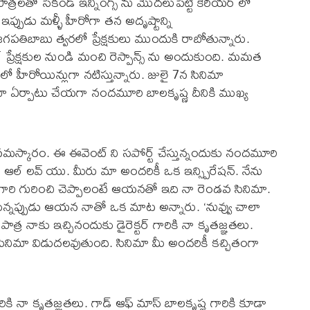
్ పాత్రలతో సెకండ్ ఇన్నింగ్స్ ను మొదలుపెట్టి కెరియర్ లో
్పుడు మళ్ళీ హీరోగా తన అదృష్టాన్ని
 జగపతిబాబు త్వరలో ప్రేక్షకులు ముందుకి రాబోతున్నారు.
్ ప్రేక్షకుల నుండి మంచి రెస్పాన్స్ ను అందుకుంది. మమత
ీరోయిన్లుగా నటిస్తున్నారు. జులై 7న సినిమా
ా ఏర్పాటు చేయగా నందమూరి బాలకృష్ణ దీనికి ముఖ్య
నమస్కారం. ఈ ఈవెంట్ ని సపోర్ట్ చేస్తున్నందుకు నందమూరి
ీ ఆల్ లవ్ యు. మీరు మా అందరికీ ఒక ఇన్స్పిరేషన్. నేను
బాబు గారి గురించి చెప్పాలంటే ఆయనతో ఇది నా రెండవ సినిమా.
ప్పుడు ఆయన నాతో ఒక మాట అన్నారు. ‘నువ్వు చాలా
పాత్ర నాకు ఇచ్చినందుకు డైరెక్టర్ గారికి నా కృతజ్ఞతలు.
సినిమా విడుదలవుతుంది. సినిమా మీ అందరికీ కచ్చితంగా
ికి నా కృతజ్ఞతలు. గాడ్ ఆఫ్ మాస్ బాలకృష్ణ గారికి కూడా