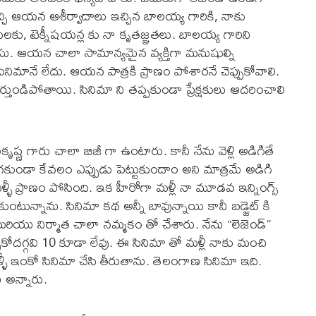
చి ఆయన ఆశీర్వాదాలు ఇచ్చిన బాలయ్య గారికి, నాకు
లకు, టెక్నీషయన్ల కు నా కృతజ్ఞతలు. బాలయ్య గారిని
ుసు. ఆయన చాలా సామాన్యమైన వ్యక్తిగా మనుషుల్ని
నిమానే లేదు. ఆయన పాత్రకి ప్రాణం పోశారనే చెప్పుకోవాలి.
డిపోతాయి. సినిమా ని తప్పకుండా ప్రేక్షకులు ఆదరించాలి
ణ గారు చాలా బిజీ గా ఉంటారు. కానీ నేను వెళ్లి అడిగితే
కుండా కేవలం ఎప్పుడు పెట్టుకుందాం అని మాత్రమే అడిగి
్ళీ ప్రాణం పోసింది. ఇక హీరోగా మళ్లీ నా మూడవ ఇన్నింగ్స్
ుంటున్నాను. సినిమా కథ అన్నీ బావున్నాయి కానీ బడ్జెట్ కి
 మరియు నిర్మాత చాలా నమ్మకం తో చేశారు. నేను “లెజెండ్”
ుకోదగ్గవి 10 కూడా లేవు. ఈ సినిమా తో మళ్లీ నాకు మంచి
్ళీ ఇంకో సినిమా చేసి తీరుతాను. తెలంగాణ సినిమా ఇది.
 అన్నారు.