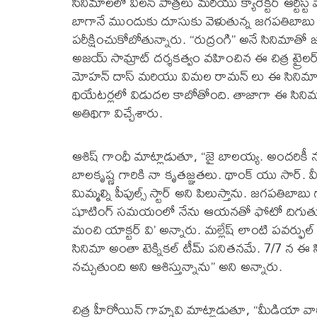
సినిమాలలో విలన్ పాత్రలు మరియు క్యారెక్టర్ ఆర్టిస్ట
బాగానే ముందుకు దూసుకు వెళుతున్న జగపతిబాబు ఇప
పరీక్షించుకోబోతున్నారు. “రుద్రంగి” అనే సినిమాతో
అజయ్ సామ్రాట్ దర్శకత్వం వహించిన ఈ చిత్ర ట్రైలర
మోహన్ దాస్ మరియు విమల రామన్ లు ఈ సినిమాలో హ
థియేటర్లలో విడుదల కాబోతోంది. తాజాగా ఈ సినిమ
అతిథిగా విచ్చేశారు.
ఆశిష్ గాంధీ మాట్లాడుతూ, “జై బాలయ్య. అందరికీ 
బాలకృష్ణ గారికి నా కృతజ్ఞతలు. థాంక్ యు సార్. వ
మిమ్మల్ని పీపుల్స్ స్టార్ అని పిలుస్తాను. జగపతి
షూటింగ్ సమయంలో నేను ఆయనతో ఫోటో దిగుతున్న
మంచి యాక్టర్ వి’ అన్నారు. మల్లేష్ లాంటి పవర్ఫుల్ 
సినిమా అంతా టెక్నికల్ టీమ్ పనితనమే. 7/7 న ఈ 
నచ్చుతుంది అని ఆశిస్తున్నాను” అని అన్నారు.
చిత్ర హీరోయిన్ గాహ్నవి మాట్లాడుతూ, “మీడియా వార