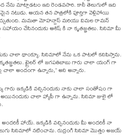
మీద నేను మాట్లాడటం ఇది రెండవసారి. కానీ తెలుగులో ఇది
ైన నటుడు. ఆయన తన పాత్రలోకి పూర్తిగా వెళ్లిపోయి
తంగా నచ్చుతుంది. మమతా మోహన్దాస్ మరియు విమల రామన్
ాకు సహాయం చేసినందుకు ఆశిష్ కి నా కృతజ్ఞతలు. సినిమా మీ
.
దుకు చాలా థాంక్యూ. సినిమాలో నేను ఒక పాటలో కనిపిస్తాను.
ృతజ్ఞతలు. ట్రైలర్ లో జగపతిబాబు గారు చాలా యంగ్ గా
ు చాలా అందంగా ఉన్నారు,” అని అన్నారు.
్య గారు ఇక్కడికి వచ్చినందుకు నాకు చాలా సంతోషం గా
యినందుకు చాలా హ్యాపీ గా ఉన్నాను. సినిమా జులై లో
ు.
ందరికీ హాయ్. ఇక్కడికి వచ్చినందుకు మీ అందరికీ నా
లుగు సినిమాలో నటించాను. రుద్రంగి సినిమా మొత్తం అజయ్