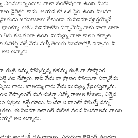
న్ను ఎంచుకున్నందుకు చాలా సంతోషంగా ఉంది. మీరు
ు డైరెక్టర్ కాదు. ఆయన లో ఒక ఫైర్ ఉంది. సినిమా
నేహితుడు జగపతిబాబు లేకుండా ఈ సినిమా పూర్తయ్యేదే
ా థాంక్యూ. ఆశిష్ సినిమాలోని పర్ఫామెన్స్ నాకు చాలా బాగా
నీకు కచ్చితంగా ఉంది. మిమ్మల్ని చాలా కాలం తర్వాత
్ వల్లే నేను మళ్ళీ తెలుగు సినిమాల్లోకి వచ్చాను. నీ
 అని అన్నారు.
తల్లికి నన్ను పోషిస్తున్న కళమ్మ తల్లికి నా సాష్టాంగ
ెట్టి పని చేస్తారు. కానీ నేను నా ప్రాణం పోయినా పర్వాలేదు
యి గారు. బాలయ్య గారు నేను మిమ్మల్ని ప్రేమిస్తున్నాను.
ించి చెప్పాలంటే మన చుట్టూ ఎన్నో రాజుల కోటలు, ఎత్తైన
షులు కట్టే గూడు. సినిమా ని దాంతో పోలిస్తే నన్ను
ృతజ్ఞతలు. ఈ సినిమా ఇలాంటి మరొక వంద సినిమాలను నాంది
ాలయ్య” అని అన్నారు.
్చినందుకు అందరికీ ధన్యవాదాలు. ఎదురుగా లెజెండ్ ఉండగా