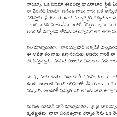
థాంక్యూ. ఒక సినిమా ఈవెంట్లో హైదరాబాద్ స్టేజ్ 
నా మొదటి సినిమా. జగపతి బాబు గారు ఒక అద్భుతమ
నటిస్తారు. ప్రేక్షకులకు ఆయన క్యారెక్టర్ కచ్చి
లాంటి వారిని చూసి నేను ఎంతో నేర్చుకున్నాను. న
అందరికీ నచ్చాలని కోరుకుంటున్నాను” అని అన్నారు
దివి మాట్లాడుతూ, “బాలయ్య సార్ ఇక్కడికి వచ్చినం
ఈ అవకాశం నాకు ఇచ్చినందుకు అజయ్ గారికి నా క
కనిపిస్తున్నారు. మమత మరియు విమల రామన్ గార్ల
చరిష్మా మాట్లాడుతూ, “అందరికీ నమస్కారం. బాలయ
ఉంది. ఇలాంటి మంచి సినిమాలో నేను కూడా భాగం అ
వస్తుంది. అందరికీ నచ్చుతుంది అనుకుంటూ ఉన్నాన
మమత మోహన్ దాస్ మాట్లాడుతూ, “జై జై బాలయ్య. అ
కృతజ్ఞతలు. చాలా సంవత్సరాల తర్వాత నేను ఒక తె