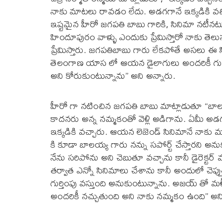
నాకు మాటలు రావడం లేదు. అడగగానే ఇక్కడికి వచ్
ఇష్టమైన హీరో జగపతి బాబు గారికి, సినిమా నటీనటు
హిందూపురం వాళ్ళు ఎందుకు ప్రేమిస్తారో నాకు తెల
ప్రేమిస్తారు. జగపతిబాబు గారు లేకపోతే అసలు ఈ సి
తెలంగాణ యాస లో ఆయన డైలాగులు అందరికీ గుర్తుం
అని కోరుకుంటున్నాను” అని అన్నారు.
హీరో గా నటించిన జగపతి బాబు మాట్లాడుతూ “బాలకృష్
కాదనరు అన్న నమ్మకంతో వెళ్లి అడిగాను. ఏమీ అడగ
ఇక్కడికి వచ్చారు. ఆయన లెజెండ్ సినిమానే నాకు మళ
కి కూడా బాలయ్య గారు నన్ను సపోర్ట్ చేస్తారని అనుక
నేను సరిపోను అని చెబుతూ వచ్చాను కానీ డైరెక్టర్
తర్వాత ఎన్నో సినిమాలు చేశాను కానీ అందులో చెప్ప
గుర్తింపు వస్తుంది అనుకుంటున్నాను. అజయ్ తో మళ
అందరికీ నచ్చుతుంది అని నాకు నమ్మకం ఉంది” అని