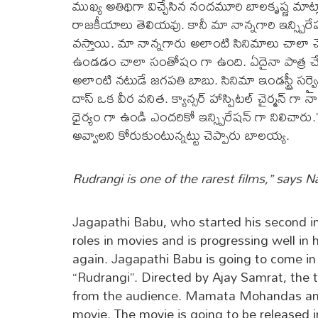
ముఖ్య అతిథిగా విచ్చేసిన నందమూరి బాలకృష్ణ మాట్
రాజకీయాలు తెలియవు. కానీ మా నాన్నగారి ఇన్స్పిర
వస్తాయి. మా నాన్నగారు అలాంటి సినిమాలు చాలా చ
ఉండడం చాలా సంతోషం గా ఉంది. ఏదైనా పాత్ర చే
అలాంటి నటుడే జగపతి బాబు. సినిమా ఇండస్ట్రీ స
దాస్ ఒక వీర వనిత. క్యాన్సర్ హాస్పిటల్ చైర్మన్ గ
ధైర్యం గా ఉండి ఎందరికో ఇన్స్పిరేషన్ గా నిలిచారు.
అవ్వాలని కోరుకుంటున్నట్టు చెప్పారు బాలయ్య.
Rudrangi is one of the rarest films,” says 
Jagapathi Babu, who started his second inni
roles in movies and is progressing well in h
again. Jagapathi Babu is going to come in
“Rudrangi”. Directed by Ajay Samrat, the t
from the audience. Mamata Mohandas and 
movie. The movie is going to be released i