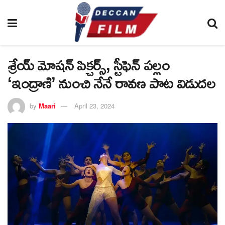
శ్రేయ్ మోషన్ పిక్చర్స్, స్టీఫెన్ పల్లం
‘ఇంద్రాణి’ నుంచి నేనే రావణ పాట విడుదల
by
Maari
April 23, 2024