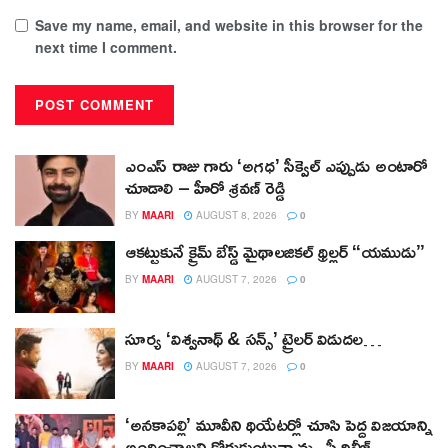
Save my name, email, and website in this browser for the
next time I comment.
ఎంఎస్ రాజు గారు ‘అగధ’ సీక్వెల్ ఎప్పుడు అంటారో
చూడాలి – హీరో శ్రవణ్ రెడ్డి
BY
MAARI
AUGUST 8, 2026
0
ఆకట్టుకునే క్రైమ్ బేస్డ్ మైథాలజికల్ థ్రిల్లర్ “యముడు”
BY
MAARI
AUGUST 7, 2026
0
సూర్య ‘విశ్వనాథ్ & సన్స్’ ట్రైలర్ విడుదల…
BY
MAARI
AUGUST 7, 2026
0
‘అనకాపల్లి’ మూవీని థియేటర్లో చూసి పెద్ద విజయాన్ని
అందించాలని కోరుకుంటున్నాను.. ప్రీ రిలీజ్