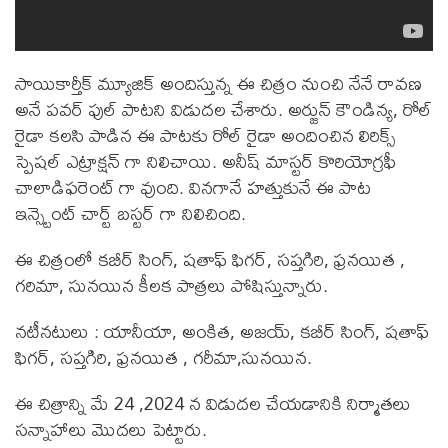
సాయికార్తీక్ మ్యూజిక్ అందిస్తున్న ఈ చిత్రం నుంచి నేనే రావణ
అనే పవర్ ఫుల్ పాటని విడుదల చేశారు. అర్జున్ కౌండిన్య, రోల్
రైడా కలసి పాడిన ఈ పాటకు రోల్ రైడా అందించిన లిరిక్స్
స్పెషల్ ఎట్రాక్షన్ గా నిలిచాయి. అనీష్ మాస్టర్ కొరియోగ్రఫీ
చాలాడిఫరెంట్ గా వుంది. వినగానే హత్తుకునే ఈ పాట
ఇన్స్టెంట్ చార్ట్ బస్టర్ గా నిలిచింది.
ఈ చిత్రంలో కబీర్ సింగ్, షతాఫ్ ఫిగర్, సప్తగిరి, ఫ్రనయిత ,
గరిమా, సునయిన కీలక పాత్రలు పోషిస్తున్నారు.
నటీనటులు : యానీయా, అంకిత, అజయ్, కబీర్ సింగ్, షతాఫ్
ఫిగర్, సప్తగిరి, ఫ్రనయిత , గరీమా,సునయిన.
ఈ చిత్రాన్ని మే 24 ,2024 న విడుదల చేయడానికి నిర్మాతలు
సన్నాహాలు మొదలు పెట్టారు.