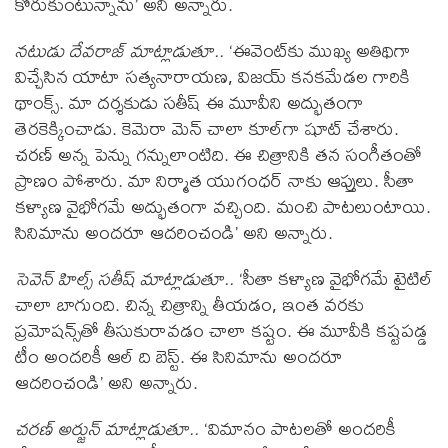
కోరుకుంటున్నాను’ అని అన్నారు.
నటుడు దేవరాజ్ మాట్లాడుతూ..
‘ఈవెంట్‌కు ముఖ్య అతిథిగా
విచ్చేసిన యాటా సత్యనారాయణ, విజయ్ కనకమేడల గారికి
థాంక్స్. మా దర్శకుడు సతీష్ ఈ మూవీని అద్భుతంగా
తెరకెక్కించాడు. కెమెరా మెన్ చాలా కూల్‌గా షూట్ చేశారు.
చరణ్ అన్న పెన్ను గన్నులాంటిది. ఈ చిత్రానికి తన సంగీతంతో
ప్రాణం పోశారు. మా నిర్మాత యుగంధర్ నాకు ఆప్తులు. సీతా
కళ్యాణ వైభోగమే అద్భుతంగా వచ్చింది. మంచి పాటలుంటాయి.
సినిమాను అందరూ ఆదరించండి’ అని అన్నారు.
సెవెన్ హిల్స్ సతీష్ మాట్లాడుతూ..
‘సీతా కళ్యాణ వైభోగమే టైటిల్
చాలా బాగుంది. చిన్న చిత్రాన్ని తీయడం, ఇంత వరకు
ప్రమోషన్స్‌తో తీసుకురావడం చాలా కష్టం. ఈ మూవీకి కష్టపడ్డ
టీం అందరికీ ఆల్ ది బెస్ట్. ఈ సినిమాను అందరూ
ఆదరించండి’ అని అన్నారు.
చరణ్ అర్జున్ మాట్లాడుతూ..
‘విమానం పాటలతో అందరికీ