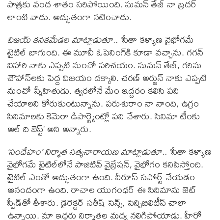
పాత్రకు వంద శాతం సరిపోయింది. సుమన్ తేజ్ నా బ్రదర్
లాంటి వాడు. అద్భుతంగా నటించాడు.
విజయ్ కనకమేడల మాట్లాడుతూ..
‘సీతా కళ్యాణ వైభోగమే
టైటిల్ బాగుంది. ఈ మూవీ ఓపెనింగ్‌కి కూడా వచ్చాను. గగన్
విహారి నాకు ఎప్పటి నుంచో పరిచయం. సుమన్ తేజ్‌, గరిమ
చౌహాన్‌లకు పెద్ద విజయం దక్కాలి. చరణ్ అర్జున్ నాకు ఎప్పటి
నుంచో స్నేహితుడు. త్వరలోనే మేం ఇద్దరం కలిసి పని
చేయాలని కోరుకుంటున్నాను. పరుశురాం నా నాంది, ఉగ్రం
సినిమాలకు కెమెరా డిపార్ట్మెంట్లో పని చేశారు. సినిమా టీంకు
ఆల్ ది బెస్ట్’ అని అన్నారు.
‘సందేహం’ నిర్మాత సత్యనారాయణ మాట్లాడుతూ..
‘సీతా కళ్యాణ
వైభోగమే టైటిల్‌లోనే పాజిటివ్ వైబ్రేషన్, వైభోగం కనిపిస్తోంది.
టైటిల్ ఎంతో అద్భుతంగా ఉంది. నీరూస్ సపోర్ట్ చేయడం
ఆనందంగా ఉంది. రాచాల యుగంధర్ ఈ సినిమాను జెట్
స్పీడ్‌తో తీశారు. డైరెక్టర్ సతీష్ సెన్స్, సెన్సిబిలిటీస్ చాలా
ఉన్నాయి. మా ఇద్దరు నిర్మాతల మధ్య నలిగిపోయాడు. హీరో