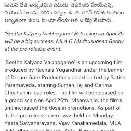
సుమన్ తేజ్ అద్భుతమైన నటుడు. డిఫరెంట్ వేరియేషన్స్‌
చూపించే నటుడు. గరిమ చక్కగా ఉంది. గగన్ విహారి విలనిజం
అద్భుతంగా ఉంది. సినిమా టీంకు ఆల్ ది బెస్ట్’ తెలిపారు.
‘Seetha Kalyana Vaibhogame’ Releasing on April 26
will be a big success: MLA G.Madhusudhan Reddy
at the pre-release event.
‘Seetha Kalyana Vaibhogame’ is an upcoming film
produced by Rachala Yugandhar under the banner
of Dream Gate Productions and directed by Satish
Paramaveda, starring Suman Tej and Garima
Chouhan in lead roles. The film will be released on
a grand scale on April 26th. Meanwhile, the film’s
unit increased the dose in promotions. As part of
it, the pre-release event was held on Monday.
Yaata Satyanarayana, Vijay Kanakamedala, MLA
G.Madhusudhan Reddy, Actor Ramana Reddy,