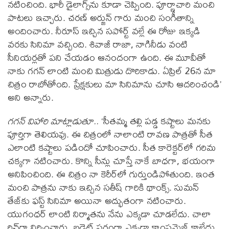
నటించింది. భారీ డైలాగ్స్‌ను కూడా చెప్పింది. పూర్ణాచారి మంచి
పాటలు ఇచ్చారు. చరణ్ అర్జున్ గారు మంచి సంగీతాన్ని
అందించారు. నీరూస్ ఇచ్చిన సపోర్ట్ వల్లే ఈ రోజు ఇక్కడి
వరకు సినిమా వచ్చింది. శివాజీ రాజా, నాగినీడు వంటి
సీనియర్లతో పని చేయడం ఆనందంగా ఉంది. ఈ మూవీతో
నాకు గగన్ లాంటి మంచి మిత్రుడు దొరికాడు. ఏప్రిల్ 26న మా
చిత్రం రాబోతోంది. ప్రేక్షకులు మా సినిమాను చూసి ఆదరించండి’
అని అన్నారు.
గగన్ విహారి మాట్లాడుతూ..
‘సీతమ్మ తల్లి పడ్డ కష్టాలు మనకు
పూర్తిగా తెలియవు. ఈ చిత్రంలో నాలాంటి రావణ పాత్రతో సీత
ఎలాంటి కష్టాలు పడిందో చూపించారు. సీత కారెక్టర్‌లో గరిమ
చక్కగా నటించారు. కొన్ని సీన్లు చూస్తే నాకే బాధగా, భయంగా
అనిపించింది. ఈ చిత్రం నా కెరీర్‌లో గుర్తుండిపోతుంది. ఇంత
మంచి పాత్రను నాకు ఇచ్చిన సతీష్ గారికి థాంక్స్. సుమన్
తేజ్‌కు ఫస్ట్ సినిమా అయినా అద్భుతంగా నటించారు.
యుగంధర్ లాంటి నిర్మాతను నేను ఎక్కడా చూడలేదు. చాలా
రిచ్‌గా నిర్మించారు. బడ్జెట్ పరంగా ఎక్కడా కాంప్రమైజ్ కాలేదు.