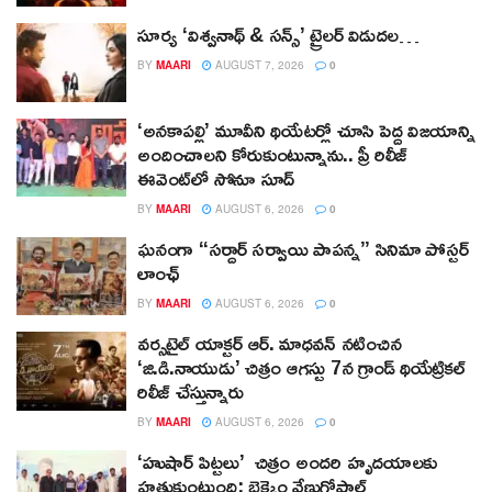
సూర్య ‘విశ్వనాథ్ & సన్స్’ ట్రైలర్ విడుదల…
BY
MAARI
AUGUST 7, 2026
0
‘అనకాపల్లి’ మూవీని థియేటర్లో చూసి పెద్ద విజయాన్ని
అందించాలని కోరుకుంటున్నాను.. ప్రీ రిలీజ్
ఈవెంట్‌లో సోనూ సూద్
BY
MAARI
AUGUST 6, 2026
0
ఘనంగా “సర్దార్ సర్వాయి పాపన్న” సినిమా పోస్టర్
లాంఛ్
BY
MAARI
AUGUST 6, 2026
0
వర్సటైల్ యాక్టర్ ఆర్‌. మాధవన్‌ నటించిన
‘జి.డి.నాయుడు’ చిత్రం ఆగస్టు 7న గ్రాండ్ థియేట్రికల్
రిలీజ్ చేస్తున్నారు
BY
MAARI
AUGUST 6, 2026
0
‘హుషార్‌ పిట్టలు’ చిత్రం అందరి హృదయాలకు
హత్తుకుంటుంది: బెక్కెం వేణుగోపాల్‌