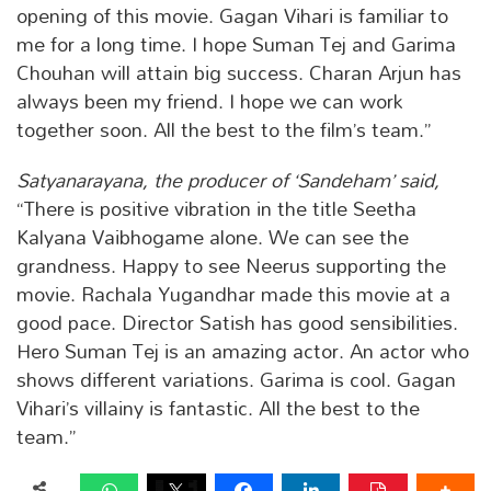
opening of this movie. Gagan Vihari is familiar to
me for a long time. I hope Suman Tej and Garima
Chouhan will attain big success. Charan Arjun has
always been my friend. I hope we can work
together soon. All the best to the film’s team.”
Satyanarayana, the producer of ‘Sandeham’ said,
“There is positive vibration in the title Seetha
Kalyana Vaibhogame alone. We can see the
grandness. Happy to see Neerus supporting the
movie. Rachala Yugandhar made this movie at a
good pace. Director Satish has good sensibilities.
Hero Suman Tej is an amazing actor. An actor who
shows different variations. Garima is cool. Gagan
Vihari’s villainy is fantastic. All the best to the
team.”