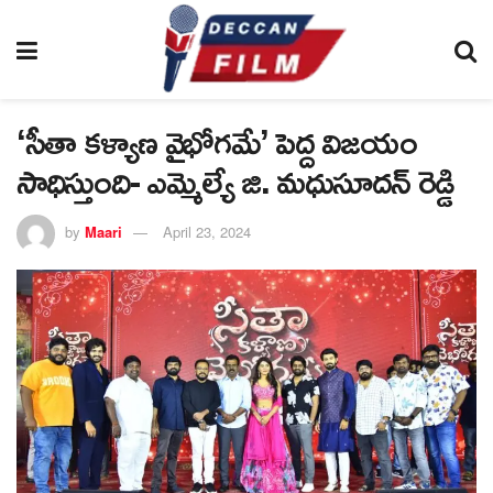
‘సీతా కళ్యాణ వైభోగమే’ పెద్ద విజయం
సాధిస్తుంది- ఎమ్మెల్యే జి. మధుసూదన్ రెడ్డి
by
Maari
April 23, 2024