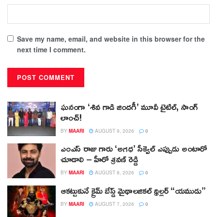
Save my name, email, and website in this browser for the
next time I comment.
ఘనంగా ‘శివ గాడి జింద‌గీ’ మూవీ టైటిల్, సాంగ్
లాంచ్!
BY
MAARI
AUGUST 9, 2026
0
ఎంఎస్ రాజు గారు ‘అగధ’ సీక్వెల్ ఎప్పుడు అంటారో
చూడాలి – హీరో శ్రవణ్ రెడ్డి
BY
MAARI
AUGUST 8, 2026
0
ఆకట్టుకునే క్రైమ్ బేస్డ్ మైథాలజికల్ థ్రిల్లర్ “యముడు”
BY
MAARI
AUGUST 7, 2026
0