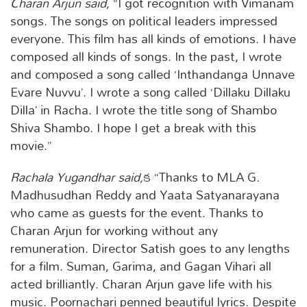
Charan Arjun said,
“I got recognition with Vimanam
songs. The songs on political leaders impressed
everyone. This film has all kinds of emotions. I have
composed all kinds of songs. In the past, I wrote
and composed a song called ‘Inthandanga Unnave
Evare Nuvvu’. I wrote a song called ‘Dillaku Dillaku
Dilla’ in Racha. I wrote the title song of Shambo
Shiva Shambo. I hope I get a break with this
movie.”
Rachala Yugandhar said,
క “Thanks to MLA G.
Madhusudhan Reddy and Yaata Satyanarayana
who came as guests for the event. Thanks to
Charan Arjun for working without any
remuneration. Director Satish goes to any lengths
for a film. Suman, Garima, and Gagan Vihari all
acted brilliantly. Charan Arjun gave life with his
music. Poornachari penned beautiful lyrics. Despite