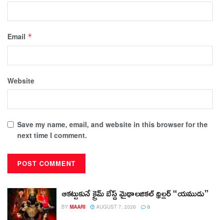
Email
*
Website
Save my name, email, and website in this browser for the
next time I comment.
ఆకట్టుకునే క్రైమ్ బేస్డ్ మైథాలజికల్ థ్రిల్లర్ “యముడు”
BY
MAARI
AUGUST 7, 2026
0