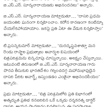
బి.ఎస్.ఎన్. సూర్యనారాయణకు అభినందనలు” అన్నారు.
బి.ఎస్.ఎన్. సూర్యనారాయణ మాట్లాడుతూ… “దాసరి ప్రధమ
జయంతిని ఘనంగా నిర్వహించాం. కరోన కారణంగా కంటిన్యూ
చేయలేకపోయాయాం. ఇకపై ప్రతి ఏటా ఈ వేడుక నిర్వహిస్తాం”
అన్నారు.
టి.ప్రసన్నకుమార్ మాట్లాడుతూ… “దురదృష్టవశాత్తూ మన
రెండు రాష్ట్రాల ప్రభుత్వాలు అవార్డుల విషయంలో
చిత్రపరిశ్రమను చిన్నచూపు చూస్తున్నాయి. అలక్ష్యం చేస్తున్నాయి.
ఇటువంటి తరుణంలో బి.ఎస్.ఎన్. సూర్యనారాయణ గారు
చొరవ తీసుకుని భారతదేశం గర్వించదగ్గ మహానుభావుడైన
దాసరి పేరిట అవార్డ్స్ ఇస్తుండడం ఎంతైనా అభినందనీయం”
అన్నారు.
ప్రభు మాట్లాడుతూ… “చిత్ర పరిశ్రమలోని ప్రతి విభాగంలో
అత్యద్భుత ప్రతిభ కనబరిచిన ఒకే ఒక్కడు దర్శకరత్న డాక్టర్
దాసరి. ఆయన స్మారకార్ధం నిర్వహిస్తున్న ఈ పురస్కారాల