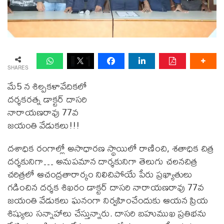
SHARES
మే5 న శిల్పకళావేదికలో
దర్శకరత్న డాక్టర్ దాసరి
నారాయణరావు 77వ
జయంతి వేడుకలు!!!
దశాధిక రంగాల్లో అసాధారణ స్థాయిలో రాణించి, శతాధిక చిత్ర
దర్శకునిగా… అనుపమాన దార్శకునిగా తెలుగు చలనచిత్ర
చరిత్రలో ఆచంద్రతారార్కం నిలిచిపోయే పేరు ప్రఖ్యాతులు
గడించిన దర్శక శిఖరం డాక్టర్ దాసరి నారాయణరావు 77వ
జయంతి వేడుకలు ఘనంగా నిర్వహించేందుకు ఆయన ప్రియ
శిష్యులు సన్నాహాలు చేస్తున్నారు. దాసరి బహుముఖ ప్రతిభను