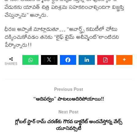
వేడుకకు యావత్ చిత్ర పరిశ్రమ సహకరించాల్సిందిగా విజ్ఞప్తి
చేస్తున్నాను” అన్నారు.
ధీరజ అప్పాజీ మాట్లాడుతూ… “అవార్డ్స్ కమిటీలో చోటు
దక్కించుకోవడం తనకు “లైఫ్ టైమ్ అచీవ్మెంట్”లాంటిదని
పేర్కొన్నారు!!
SHARES
Previous Post
“ఆదిపర్వం” పాటలుఅదిరిపోయాయి!!
Next Post
గ్లోబ‌ల్ స్టార్ రామ్ చ‌ర‌ణ్‌కు గౌర‌వ‌ డాక్ట‌రేట్ అంద‌చేస్తోన్న వేల్స్
యూనివ‌ర్సిటీ