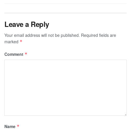
Leave a Reply
Your email address will not be published.
Required fields are
marked
*
Comment
*
Name
*