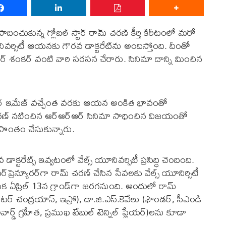
ంచుకున్న గ్లోబ‌ల్ స్టార్ రామ్ చ‌ర‌ణ్ కీర్తి కిరీటంలో మ‌రో
ివ‌ర్సిటీ ఆయ‌న‌కు గౌర‌వ డాక్ట‌రేట్‌ను అందిస్తోంది. దీంతో
క్ట‌ర్ శంక‌ర్ వంటి వారి స‌ర‌స‌న చేరారు. సినిమా దాన్ని మించిన
్ స్టార్ ఇమేజ్ వ‌చ్చేంత వ‌ర‌కు ఆయ‌న అంకిత భావంతో
ర‌ణ్‌ న‌టించిన ఆర్ఆర్ఆర్ సినిమా సాధించిన విజ‌యంతో
ని సొంతం చేసుకున్నారు.
వ డాక్ట‌రేట్స్ ఇవ్వ‌టంలో వేల్స్ యూనివ‌ర్సిటీ ప్ర‌సిద్ధి చెందింది.
రెన్యూర‌ర్‌గా రామ్ చరణ్ చేసిన సేవ‌ల‌కు వేల్స్ యూనిర్సిటీ
ుక ఏప్రిల్ 13న గ్రాండ్‌గా జ‌ర‌గ‌నుంది. అందులో రామ్
ినేట‌ర్ చంద్ర‌యాన్‌, ఇస్రో), డా.జి.ఎస్‌.కెవేలు (ఫౌండ‌ర్‌, సీఎండి
 అవార్డ్ గ్ర‌హీత‌, ప్ర‌ముఖ టేబుల్ టెన్నిల్ ప్లేయ‌ర్‌)ల‌ను కూడా