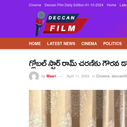
Cinema
Deccan Film Daily Edition-01-10-2024
Home
Late
HOME
LATEST NEWS
CINEMA
POLITICS
గ్లోబ‌ల్ స్టార్ రామ్ చ‌ర‌ణ్‌కు గౌర‌వ‌ 
by
Maari
April 11, 2024
in
Cinema
,
deccanf