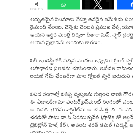
SHARES
అద్భుత‌మైన సినిమాలు చేస్తూ త‌న‌దైన ఇమేజ్‌ను సంపాది
డైమండ్ చేరింది. చెన్నైకు చెందిన ప్ర‌ముఖ వేల్స్ యూన
ఆయ‌న ఆర్థిక మంత్రి నిర్మలా సీతారామ‌న్‌, స్టార్ డైరె
ఆయ‌న ప్ర‌భావ‌మే అందుకు కార‌ణం.
సినీ ఇండ‌స్ట్రీలోకి వ‌చ్చిన మొద‌లు ఇప్పుడు గ్లోబ‌ల
అసాధార‌ణ ప్ర‌తిభ‌ను చూపించారు. ఇటీవ‌ల రామ్‌చ‌
రియ‌ల్ గేమ్ ఛేంజ‌ర్‌గా మారి గ్లోబ‌ల్ స్టార్ బిరుదు
వివిధ రంగాల్లో విశిష్ట వ్య‌క్తుల‌ను గుర్తించి వారికి గౌర‌
ఈ ఏడాదికిగానూ ఎంట‌ర్‌టైన్‌మెంట్ రంగంలో ఎంట‌ర్‌ప్
ఆయ‌న‌కు గౌర‌వ డాక్ట‌రేట్‌ను అంద‌చేస్తోంది. ఈ వేడ
చ‌ర‌ణ్‌తో పాటు డా.పి.వీర‌ముత్తువేల్ (ప్రాజెక్ట్ కో ఆర్డ
ట్రివిట్రోన్ హెల్త్ కేర్‌), అచంట శ‌ర‌త్ క‌మ‌ల్ (ప‌ద్మ‌శ్రీ
గౌర‌వించ‌నున్నారు.