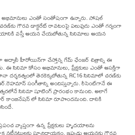
‌ణ్ అభిమానులు ఎంతో సంతోషంగా ఉన్నారు. సోష‌ల్
‌ణ్‌కు గౌర‌వ డాక్ట‌రేట్ రావ‌టంపై ప‌లువురు ఎంతో గ‌ర్వంగా
ష‌యానికి వ‌స్తే ఆయ‌న చేయ‌బోతున్న సినిమాలు ఆయ‌న
ా అద్వానీ హీరోయిన్‌గా చేస్తోన్న గేమ్ ఛేంజ‌ర్ చిత్రాన్ని ఈ
రు. ఈ సినిమా కోసం అభిమానులు, ప్రేక్ష‌కులు ఎంతో ఆస‌క్తిగా
ా ద‌ర్శ‌క‌త్వంలో తెర‌కెక్క‌బోతున్న RC16 సినిమాలో చ‌ర‌ణ్‌కు
.ఆర్‌.రెహ‌మాన్ సంగీతాన్ని అందిస్తున్నారు. రీసెంట్‌గానే ఈ
 త్వ‌ర‌లోనే సినిమా షూటింగ్ ప్రారంభం కానుంది. అలాగే
ుకుమార్ కాంబినేష‌న్ లో సినిమా రూపొంద‌నుంది. దానికి
సిందే.
‌పంచ వ్యాప్తంగా ఉన్న ప్రేక్ష‌కులు హృద‌యాల‌ను
 న‌టీన‌టుల‌కు స్ఫూర్తిదాయ‌కం. ఇప్పుడు ఆయ‌న‌కు గౌర‌వ