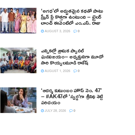
‘అగధ’లో అద్భుతమైన కథతో పాటు
స్క్రీన్ ప్లే కొత్తగా ఉంటుంది – ట్రైలర్
లాంచ్ ఈవెంట్‌లో ఎం.ఎస్. రాజు
AUGUST 3, 2026
0
ఎన్నికల్లో శ్రామిక ప్యానల్‌
ఘనవిజయం– అధ్యక్షునిగా మూడో
సారి కొయ్యలమూడి రాకేష్‌
AUGUST 1, 2026
0
‘ఆదర్శ కుటుంబం హౌస్ నెం. 47’
– #AK47లో ‘స్వర్ణ‘గా శ్రీనిధి శెట్టి
పరిచయం
JULY 28, 2026
0