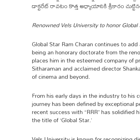
డాక్ట‌రేట్ రావ‌టం కొత్త అధ్యాయానికి శ్రీకారం చుట్టిన‌ట
Renowned Vels University to honor Global 
Global Star Ram Charan continues to add ac
being an honorary doctorate from the reno
places him in the esteemed company of pre
Sitharaman and acclaimed director Shankar,
of cinema and beyond.
From his early days in the industry to his 
journey has been defined by exceptional 
recent success with “RRR” has solidified h
the title of ‘Global Star.’
Vels University is known for recognizing di