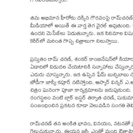
త‌మ అభిమాన హీరోకు ద‌క్కిన గౌర‌వంపై రామ్‌చ‌ర
మీడియాలో అయితే ఈ వార్త తెగ వైర‌ల్ అవుతుంది. చ‌ర
ఉంద‌ని మెసేజ్‌లు పెడుతున్నారు. ఇక సినిమాల వి
కెరీర్‌లో మరింత గొప్ప చిత్రాలుగా నిలుస్తాయి.
ప్ర‌స్తుతం రామ్ చ‌ర‌ణ్‌, శంక‌ర్ కాంబినేష‌న్‌లో కియార
ఏడాదిలో విడుద‌ల చేయ‌టానికి స‌న్నాహాలు చేస్తున్నా
ఎదురు చూస్తున్నారు. ఇక ఉప్పెన ఫేమ్ బుచ్చిబాబు సాన
జోడీగా జాన్వీ క‌పూర్ న‌టిస్తోంది. ఆస్కార్ విన్న‌ర్ ఎ
చిత్రం ఘ‌నంగా పూజా కార్య‌క్ర‌మాల‌ను జ‌రుపుకుంది.
రంగ‌స్థ‌లం వంటి బ్లాక్ బ‌స్ట‌ర్ త‌ర్వాత చ‌ర‌ణ్‌, స
సంబంధించిన ప్ర‌క‌ట‌న కూడా వెలువ‌డిన సంగ‌తి తెలి
రామ్‌చ‌ర‌ణ్ త‌న అంకిత భావం, విన‌యం, న‌ట‌న‌తో ప్ర
గెలుచుకున్నారు. ఈయ‌న జర్నీ ఎంతో మంది ఔత్సాహిక