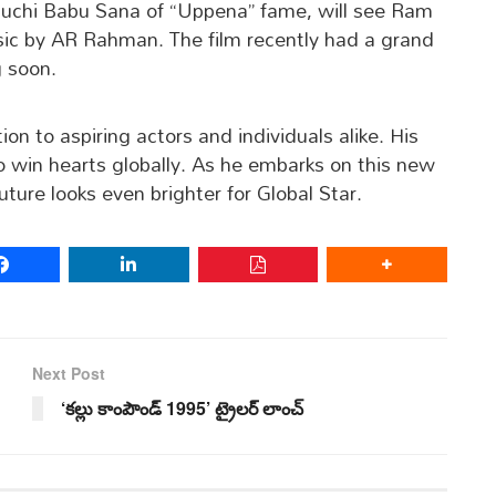
 Buchi Babu Sana of “Uppena” fame, will see Ram
ic by AR Rahman. The film recently had a grand
g soon.
on to aspiring actors and individuals alike. His
to win hearts globally. As he embarks on this new
ture looks even brighter for Global Star.
Next Post
‘కల్లు కాంపౌండ్ 1995’ ట్రైలర్ లాంచ్