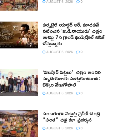
AUGUST 6, 2026
0
వర్సటైల్ యాక్టర్ ఆర్‌. మాధవన్‌
నటించిన ‘జి.డి.నాయుడు’ చిత్రం
ఆగస్టు 7న గ్రాండ్ థియేట్రికల్ రిలీజ్
చేస్తున్నారు
AUGUST 6, 2026
0
‘హుషార్‌ పిట్టలు’ చిత్రం అందరి
హృదయాలకు హత్తుకుంటుంది:
బెక్కెం వేణుగోపాల్‌
AUGUST 6, 2026
0
సంబరంగా నెల్లుట్ల ప్రవీణ్ చంద్ర
“సంత” చిత్ర కళా ప్రదర్శన
AUGUST 3, 2026
0