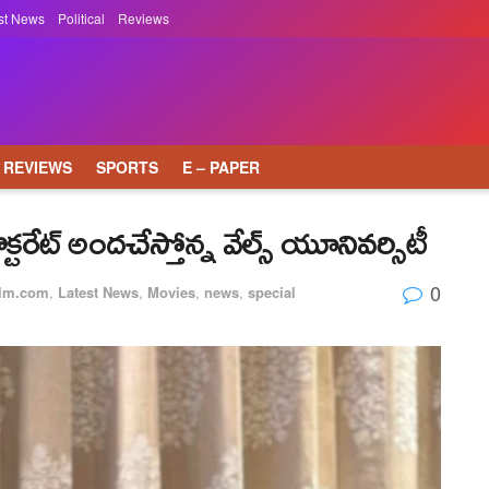
st News
Political
Reviews
REVIEWS
SPORTS
E – PAPER
డాక్ట‌రేట్ అంద‌చేస్తోన్న వేల్స్ యూనివ‌ర్సిటీ
0
ilm.com
,
Latest News
,
Movies
,
news
,
special