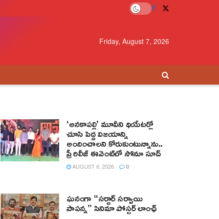
Friday, August 7, 2026
‘అనకాపల్లి’ మూవీని థియేటర్లో
చూసి పెద్ద విజయాన్ని
అందించాలని కోరుకుంటున్నాను..
ప్రీ రిలీజ్ ఈవెంట్‌లో సోనూ సూద్
AUGUST 6, 2026
0
ఘనంగా “సర్దార్ సర్వాయి
పాపన్న” సినిమా పోస్టర్ లాంఛ్