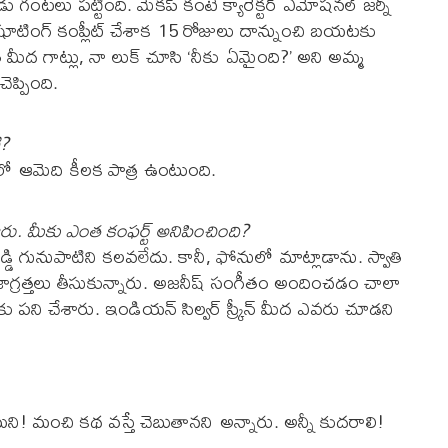
ండు గంటలు పట్టింది. మేకప్ కంటే క్యారెక్టర్ ఎమోషనల్ జర్నీ
షూటింగ్ కంప్లీట్ చేశాక 15 రోజులు దాన్నుంచి బయటకు
తి మీద గాట్లు, నా లుక్ చూసి ‘నీకు ఏమైంది?’ అని అమ్మ
చెప్పింది.
ి?
టులలో ఆమెది కీలక పాత్ర ఉంటుంది.
ారు. మీకు ఎంత కంఫర్ట్ అనిపించింది?
్డి గునుపాటిని కలవలేదు. కానీ, ఫోనులో మాట్లాడాను. స్వాతి
ాగ్రత్తలు తీసుకున్నారు. అజనీష్ సంగీతం అందించడం చాలా
ు పని చేశారు. ఇండియన్ సిల్వర్ స్క్రీన్ మీద ఎవరు చూడని
దామని! మంచి కథ వస్తే చెబుతానని అన్నారు. అన్నీ కుదరాలి!