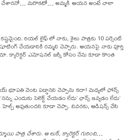
పరిచయం చేశారనో… మరొకటో… అమ్మకి ఆయన అంటే చాలా
టమైంది. రియల్ లైఫ్ లో నాకు, శైలు పాత్రకు 10 పర్సెంట్
టింగ్ చేయడానికి రమ్మని చెప్పారు. ఆయనపై నాకు పూర్తి
యా. క్యారెక్టర్ ఎమోషనల్ జర్నీ కోసం నేను కూడా కొంత
అజయ్ భూపతి వెంట పడ్డానని చెప్పాను కదా! మధ్యలో ఫోన్స్
‘నన్ను ఎందుకు సెలెక్ట్ చేయడం లేదు’ ఛాన్స్ ఇవ్వడం లేదు’
 కి హెల్ప్ అవుతుందని కూడా చెప్పా. చివరకు, ఆడిషన్స్ చేసి
్మాయి పాత్ర చేశారు. ఆ లుక్, క్యారెక్టర్ గురించి…