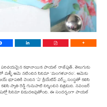
రమకు పరిచయమైన కథానాయిక పాయల్ రాజ్‌పుత్. తెలుగుకు
 మళ్ళీ ఆమె నటించిన సినిమా ‘మంగళవారం’. ఆమెకు
 భూపతికి చెందిన ‘ఏ’ క్రియేటివ్ వర్క్స్ సంస్థతో కలిసి
ిసి స్వాతి రెడ్డి గునుపాటి నిర్మించిన చిత్రమిది. నవంబర్
ల్లో సినిమా విడుదలవుతోంది. ఈ సందర్భంగా పాయల్