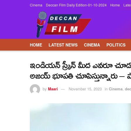
Cinema
Deccan Film Daily Edition-01-10-2024
Home
Late
HOME
LATEST NEWS
CINEMA
POLITICS
ఇండియన్ స్క్రీన్ మీద ఎవరూ చూడన
అజయ్ భూపతి చూపిస్తున్నారు – ప
by
Maari
November 15, 2023
in
Cinema
,
de