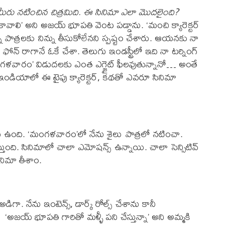
 మీరు నటించిన చిత్రమిది. ఈ సినిమా ఎలా మొదలైంది?
ాలి’ అని అజయ్ భూపతి వెంట పడ్డాను. ‘మంచి క్యారెక్టర్
చిన్న పాత్రలకు నిన్ను తీసుకోలేనని స్పష్టం చేశారు. ఆయనకు నా
న్ రాగానే ఓకే చేశా. తెలుగు ఇండస్ట్రీలో ఇది నా టర్నింగ్
‘మంగళవారం’ విడుదలకు ఎంత ఎగ్జైట్ ఫీలవుతున్నానో… అంతే
. ఇండియాలో ఈ టైపు క్యారెక్టర్, కథతో ఎవరూ సినిమా
ే ఉంది. ‘మంగళవారం’లో నేను శైలు పాత్రలో నటించా.
ంది. సినిమాలో చాలా ఎమోషన్స్ ఉన్నాయి. చాలా సెన్సిటివ్
ీతో సినిమా తీశాం.
గా. నేను ఇంటెన్స్, డార్క్ రోల్స్ చేశాను కానీ
 ‘అజయ్ భూపతి గారితో మళ్ళీ పని చేస్తున్నా’ అని అమ్మకి