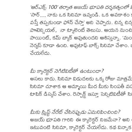
‘ఆర్ఎక్స్ 100’ తర్వాత అజయ్ భూపతి దర్శకత్వంలో
‘సార్… నాకు ఒక సినిమా ఇవ్వండి. ఒక అవకాశం కావ
వస్తే తప్పకుండా ఫోన్ చేస్తా’ అని చెప్పారు. చిన్న 
పొటెన్షియల్, నా ట్యాలెంట్ తెలుసు. ఆయన నుంచి ఫో
పాయింట్, కమ్ బ్యాక్ అవుతుందని ఆశిస్తున్నా. 
నెర్వస్ కూడా ఉంది. అవుటాఫ్ బాక్స్ సినిమా చేశాం
చేయలేదు.
మీ క్యారెక్టర్ నెగిటివిటీతో ఉంటుందా?
అసలు కాదు. సినిమా విడుదలకు ఒక్క రోజు మాత్రమ
సినిమా చూశాక ఆ అమ్మాయి మీద మీకు సింపతీ వస్తు
టాపిక్ డిస్కస్ చేశాం. రెస్పాక్ట్ ఇస్తూ సెన్సిటివిట
మీకు స్క్రిప్ట్ నేరేట్ చేసినప్పుడు ఏమనిపించింది?
అజయ్ భూపతి గారిని ఈ క్యారెక్టర్ నిజమేనా? అని అడి
ఇటువంటి సినిమా, క్యారెక్టర్ చేయలేదు. కథ విన్నాక