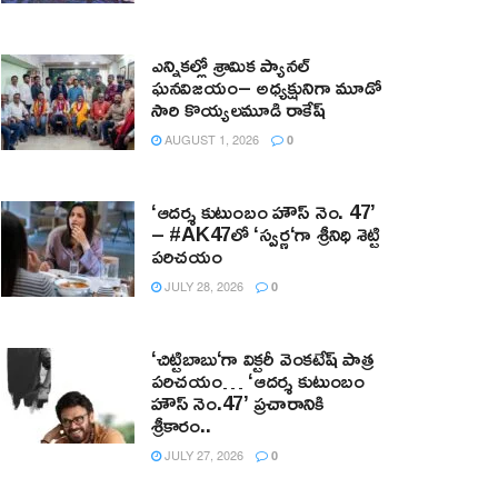
ఎన్నికల్లో శ్రామిక ప్యానల్‌
ఘనవిజయం– అధ్యక్షునిగా మూడో
సారి కొయ్యలమూడి రాకేష్‌
AUGUST 1, 2026
0
‘ఆదర్శ కుటుంబం హౌస్ నెం. 47’
– #AK47లో ‘స్వర్ణ‘గా శ్రీనిధి శెట్టి
పరిచయం
JULY 28, 2026
0
‘చిట్టిబాబు‘గా విక్టరీ వెంకటేష్ పాత్ర
పరిచయం… ‘ఆదర్శ కుటుంబం
హౌస్ నెం.47’ ప్రచారానికి
శ్రీకారం..
JULY 27, 2026
0