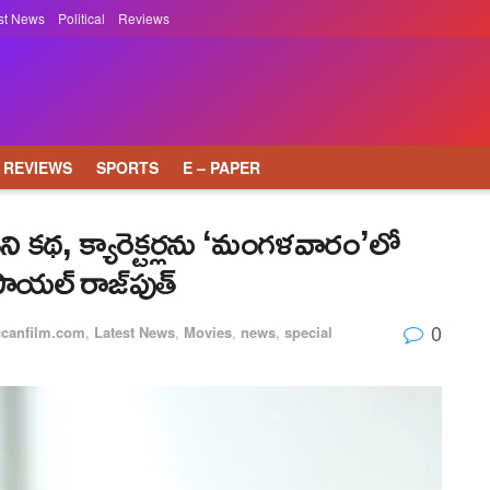
st News
Political
Reviews
REVIEWS
SPORTS
E – PAPER
ి కథ, క్యారెక్టర్లను ‘మంగళవారం’లో
ాయల్ రాజ్‌పుత్
0
ccanfilm.com
,
Latest News
,
Movies
,
news
,
special