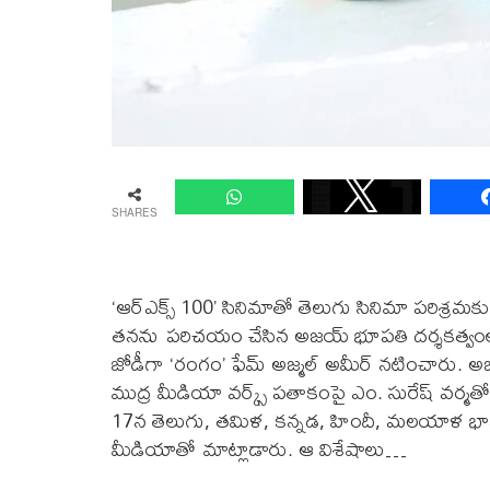
SHARES
‘ఆర్ఎక్స్ 100’ సినిమాతో తెలుగు సినిమా పరిశ్
తనను పరిచయం చేసిన అజయ్ భూపతి దర్శకత్వంలో
జోడీగా ‘రంగం’ ఫేమ్ అజ్మల్ అమీర్ నటించారు. అజయ్
ముద్ర మీడియా వర్క్స్ పతాకంపై ఎం. సురేష్ వర్మతో కల
17న తెలుగు, తమిళ, కన్నడ, హిందీ, మలయాళ భాష
మీడియాతో మాట్లాడారు. ఆ విశేషాలు…