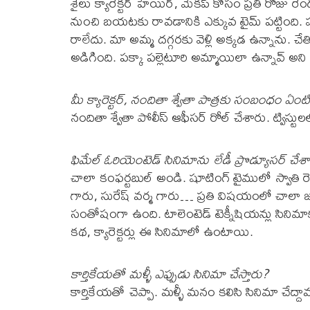
శైలు క్యారెక్టర్ హెయిర్, మేకప్ కోసం ప్రతి రోజు రె
నుంచి బయటకు రావడానికి ఎక్కువ టైమ్ పట్టింది. 
రాలేదు. మా అమ్మ దగ్గరకు వెళ్లి అక్కడ ఉన్నాను. చే
అడిగింది. పక్కా పల్లెటూరి అమ్మాయిలా ఉన్నావ్ అని 
మీ క్యారెక్టర్, నందితా శ్వేతా పాత్రకు సంబంధం ఏంట
నందితా శ్వేతా పోలీస్ ఆఫీసర్ రోల్ చేశారు. ట్విస్
ఫిమేల్ ఓరియెంటెడ్ సినిమాను లేడీ ప్రొడ్యూసర్ చేశ
చాలా కంఫర్టబుల్ అండి. షూటింగ్ టైములో స్వాతి రెడ
గారు, సురేష్ వర్మ గారు… ప్రతి విషయంలో చాలా జ
సంతోషంగా ఉంది. టాలెంటెడ్ టెక్నీషియన్లు సినిమాక
కథ, క్యారెక్టర్లు ఈ సినిమాలో ఉంటాయి.
కార్తికేయతో మళ్ళీ ఎప్పుడు సినిమా చేస్తారు?
కార్తికేయతో చెప్పా. మళ్ళీ మనం కలిసి సినిమా చేద్