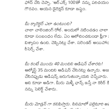
ఫోన్ చేసి చెప్పా. ‘ఆర్ఎక్స్ 100’తో నన్ను 
గౌరవం. ఆయన డైరెక్షన్ కూడా ఇష్టం.
మీ క్యారెక్టర్ ఎలా ఉంటుంది?
చాలా చాలెంజింగ్ రోల్. అందులో నటించడం చాలా కష్
కూడా సంబంధం లేదు. ఏం ఆలోచించకుండా ఫ్రీగా షూ
విశ్వాసం ఉంది. చెప్పినట్లు చేశా. సరెండర్ అయిపో
రీసెర్చ్ చేశా.
మీ కంటే ముందు 40 మందిని ఆడిషన్ చేశారట!
ఆల్మోస్ట్ 35 మందిని ఆడిషన్ చేసినట్లు ఉన్నారు. 
చేసినప్పుడు ఆడిషన్స్ జరుగుతున్నాయని చెప్పేవారు. 
అని కూడా అడిగా. మీరు మళ్ళీ ఛాన్స్ ఇస్తే నా కెరీర్
నన్ను సెలెక్ట్ చేశారు.
మీరు మోడ్రన్ గా కనిపిస్తారు. సినిమాలో పల్లెటూరి అమ