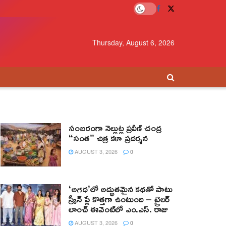
Thursday, August 6, 2026
సంబరంగా నెల్లుట్ల ప్రవీణ్ చంద్ర
“సంత” చిత్ర కళా ప్రదర్శన
AUGUST 3, 2026
0
‘అగధ’లో అద్భుతమైన కథతో పాటు
స్క్రీన్ ప్లే కొత్తగా ఉంటుంది – ట్రైలర్
లాంచ్ ఈవెంట్‌లో ఎం.ఎస్. రాజు
AUGUST 3, 2026
0