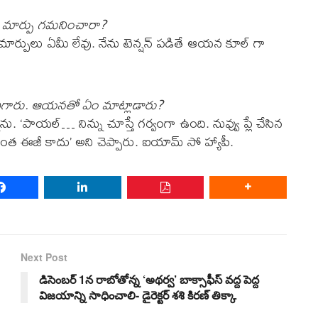
నా మార్పు గమనించారా?
మార్పులు ఏమీ లేవు. నేను టెన్షన్ పడితే ఆయన కూల్ గా
్ఫీలు దిగారు. ఆయనతో ఏం మాట్లాడారు?
ాను. ‘పాయల్… నిన్ను చూస్తే గర్వంగా ఉంది. నువ్వు ప్లే చేసిన
అంత ఈజీ కాదు’ అని చెప్పారు. ఐయామ్ సో హ్యాపీ.
Next Post
డిసెంబర్ 1న రాబోతోన్న ‘అథర్వ’ బాక్సాఫీస్ వద్ద పెద్ద
విజయాన్ని సాధించాలి- డైరెక్టర్ శశి కిరణ్ తిక్కా