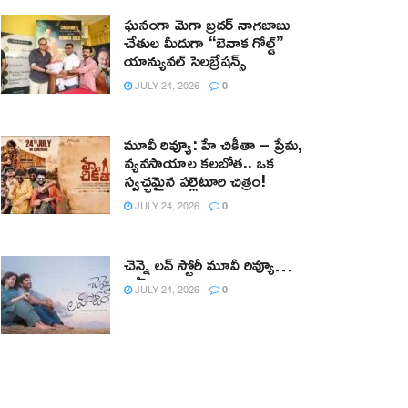
ఘనంగా మెగా బ్రదర్ నాగబాబు
చేతుల మీదుగా “బెనాక గోల్డ్”
యాన్యువల్ సెలబ్రేషన్స్
JULY 24, 2026
0
మూవీ రివ్యూ: హే చికీతా – ప్రేమ,
వ్యవసాయాల కలబోత.. ఒక
స్వచ్ఛమైన పల్లెటూరి చిత్రం!
JULY 24, 2026
0
చెన్నై లవ్ స్టోరీ మూవీ రివ్యూ…
JULY 24, 2026
0