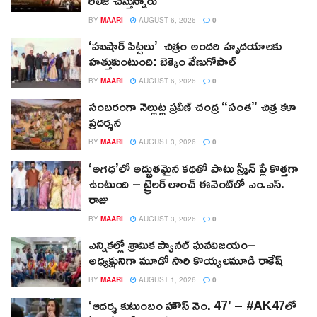
BY
MAARI
AUGUST 6, 2026
0
‘హుషార్‌ పిట్టలు’ చిత్రం అందరి హృదయాలకు
హత్తుకుంటుంది: బెక్కెం వేణుగోపాల్‌
BY
MAARI
AUGUST 6, 2026
0
సంబరంగా నెల్లుట్ల ప్రవీణ్ చంద్ర “సంత” చిత్ర కళా
ప్రదర్శన
BY
MAARI
AUGUST 3, 2026
0
‘అగధ’లో అద్భుతమైన కథతో పాటు స్క్రీన్ ప్లే కొత్తగా
ఉంటుంది – ట్రైలర్ లాంచ్ ఈవెంట్‌లో ఎం.ఎస్.
రాజు
BY
MAARI
AUGUST 3, 2026
0
ఎన్నికల్లో శ్రామిక ప్యానల్‌ ఘనవిజయం–
అధ్యక్షునిగా మూడో సారి కొయ్యలమూడి రాకేష్‌
BY
MAARI
AUGUST 1, 2026
0
‘ఆదర్శ కుటుంబం హౌస్ నెం. 47’ – #AK47లో