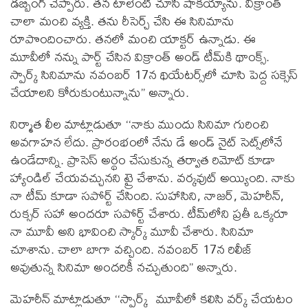
డ‌బ్బింగ్ చెప్పారు. త‌న టాలెంట్ చూసి షాక‌య్యాను. విక్రాంత్
చాలా మంచి వ్య‌క్తి. త‌ను రీసెర్చ్ చేసి ఈ సినిమాను
రూపొందించారు. త‌న‌లో మంచి యాక్టర్ ఉన్నాడు. ఈ
మూవీలో న‌న్ను పార్ట్ చేసిన విక్రాంత్ అండ్ టీమ్‌కి థాంక్స్‌.
స్పార్క్ సినిమాను న‌వంబ‌ర్ 17న థియేట‌ర్స్‌లో చూసి పెద్ద స‌క్సెస్
చేయాల‌ని కోరుకుంటున్నాను’’ అన్నారు.
నిర్మాత లీల మాట్లాడుతూ ‘‘నాకు ముందు సినిమా గురించి
అవగాహన లేదు. ప్రారంభంలో నేను డే అండ్ నైట్ సెట్స్‌లోనే
ఉండేదాన్ని. ప్రాసెస్ అర్థం చేసుకున్న త‌ర్వాత రిమోట్ కూడా
హ్యాండిల్ చేయ‌వ‌చ్చున‌ని ట్రై చేశాను. వ‌ర్క‌వుట్ అయ్యింది. నాకు
నా టీమ్ కూడా స‌పోర్ట్ చేసింది. సుహాసిని, నాజ‌ర్‌, మెహ‌రీన్‌,
రుక్స‌ర్ స‌హా అంద‌రూ స‌పోర్ట్ చేశారు. టీమ్‌లోని ప్ర‌తీ ఒక్క‌రూ
నా మూవీ అని భావించి స్కార్క్ మూవీ చేశారు. సినిమా
చూశాను. చాలా బాగా వ‌చ్చింది. న‌వంబ‌ర్ 17న రిలీజ్
అవుతున్న సినిమా అంద‌రికీ న‌చ్చుతుంది’’ అన్నారు.
మెహ‌రీన్ మాట్లాడుతూ ‘‘స్పార్క్ మూవీలో క‌లిసి వ‌ర్క్ చేయ‌టం