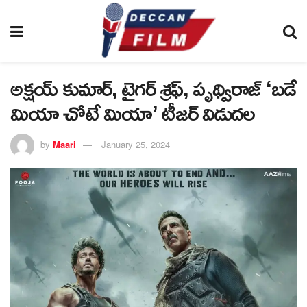
అక్షయ్ కుమార్, టైగర్ శ్రఫ్, పృథ్విరాజ్ ‘బడే
మియా చోటే మియా’ టీజర్ విడుదల
by
Maari
January 25, 2024