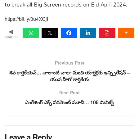
to break all Big Screen records on Eid April 2024.
https://bit.ly/3u4XCjI
SHARES
Previous Post
శివ కార్తికేయన్… నాలాంటి చాలా మంది యాక్టర్లకు ఇన్స్పిరేషన్ –
యువ హీరో కార్తికేయ
Next Post
ఎంగేజింగ్ ఎక్స్ పరిమెంట్ మూవీ… 105 మినిట్స్
Leave a Reply