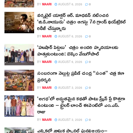
BY
MAARI
AUGUST 6, 2026
0
వర్సటైల్ యాక్టర్ ఆర్‌. మాధవన్‌ నటించిన
‘జి.డి.నాయుడు’ చిత్రం ఆగస్టు 7న గ్రాండ్ థియేట్రికల్
రిలీజ్ చేస్తున్నారు
BY
MAARI
AUGUST 6, 2026
0
‘హుషార్‌ పిట్టలు’ చిత్రం అందరి హృదయాలకు
హత్తుకుంటుంది: బెక్కెం వేణుగోపాల్‌
BY
MAARI
AUGUST 6, 2026
0
సంబరంగా నెల్లుట్ల ప్రవీణ్ చంద్ర “సంత” చిత్ర కళా
ప్రదర్శన
BY
MAARI
AUGUST 3, 2026
0
‘అగధ’లో అద్భుతమైన కథతో పాటు స్క్రీన్ ప్లే కొత్తగా
ఉంటుంది – ట్రైలర్ లాంచ్ ఈవెంట్‌లో ఎం.ఎస్.
రాజు
BY
MAARI
AUGUST 3, 2026
0
ఎన్నికల్లో శ్రామిక ప్యానల్‌ ఘనవిజయం–