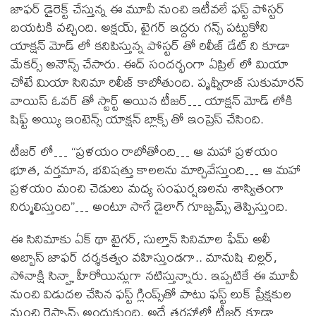
జాఫర్ డైరెక్ట్ చేస్తున్న ఈ మూవీ నుంచి ఇటీవలే ఫస్ట్ పోస్టర్
బయటకి వచ్చింది. అక్షయ్, టైగర్ ఇద్దరు గన్స్ పట్టుకోని
యాక్షన్ మోడ్ లో కనిపిస్తున్న పోస్టర్ తో రిలీజ్ డేట్ ని కూడా
మేకర్స్ అనౌన్స్ చేసారు. ఈద్ సందర్భంగా ఏప్రిల్ లో మియా
చోటే మియా సినిమా రిలీజ్ కాబోతుంది. పృథ్వీరాజ్ సుకుమారన్
వాయిస్ ఓవర్ తో స్టార్ట్ అయిన టీజర్… యాక్షన్ మోడ్ లోకి
షిఫ్ట్ అయ్యి ఇంటెన్స్ యాక్షన్ బ్లాక్స్ తో ఇంప్రెస్ చేసింది.
టీజర్ లో… “ప్రళయం రాబోతోంది… ఆ మహా ప్రళయం
భూత, వర్తమాన, భవిషత్తు కాలలను మార్చివేస్తుంది… ఆ మహా
ప్రళయం మంచి చెడులు మధ్య సంఘర్షణలను శాస్వితంగా
నిర్ములిస్తుంది”… అంటూ సాగే డైలాగ్ గూజ్బమ్స్ తెప్పిస్తుంది.
ఈ సినిమాకు ఏక్ థా టైగ‌ర్, సుల్తాన్ సినిమాల ఫేమ్ అలీ
అబ్బాస్‌ జాఫర్‌ దర్శకత్వం వ‌హిస్తుండ‌గా.. మానుషి చిల్లర్,
సోనాక్షి సిన్హా హీరోయిన్లుగా న‌టిస్తున్నారు. ఇప్ప‌టికే ఈ మూవీ
నుంచి విడుద‌ల చేసిన ఫ‌స్ట్ గ్లింప్స్‌తో పాటు ఫ‌స్ట్ లుక్ ప్రేక్షకుల
నుంచి రెస్పాన్స్ అందుకుంది. అదే తరహాలో టీజర్ కూడా