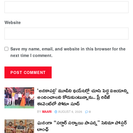
Website
Save my name, email, and website in this browser for the
next time I comment.
‘అనకాపల్లి’ మూవీని థియేటర్లో చూసి పెద్ద విజయాన్ని
అందించాలని కోరుకుంటున్నాను.. ప్రీ రిలీజ్
ఈవెంట్‌లో సోనూ సూద్
BY
MAARI
AUGUST 6, 2026
0
ఘనంగా “సర్దార్ సర్వాయి పాపన్న” సినిమా పోస్టర్
లాంఛ్