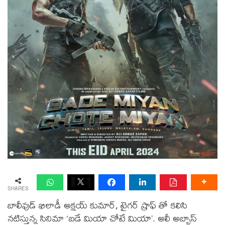
SHARES
బాలీవుడ్ ఖిలాడీ అక్షయ్ కుమార్, టైగర్ ష్రాఫ్ తో కలిసి
నటిస్తున్న సినిమా ‘బడే మియా చోటే మియా’. అలీ అబ్బాస్