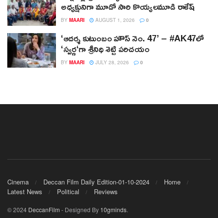
అధ్యక్షునిగా మూడో సారి కొయ్యలమూడి రాకేష్‌
BY
MAARI
AUGUST 1, 2026
0
‘ఆదర్శ కుటుంబం హౌస్ నెం. 47’ – #AK47లో
‘స్వర్ణ‘గా శ్రీనిధి శెట్టి పరిచయం
BY
MAARI
JULY 28, 2026
0
Cinema
Deccan Film Daily Edition-01-10-2024
Home
Latest News
Political
Reviews
© 2024
DeccanFilm
- Designed By
10gminds
.