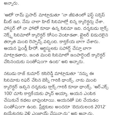
అన్నారు.
‘ఆటో’ రామ్ ప్రసాద్ మాట్లాడుతూ ”నా జీవితంలో ఫస్ట్ సక్సెస్
మీట్ ఇది. నేను చాలా హిట్ సినిమాల్లో చిన్న క్యారెక్టర్లు చేశా.
పోస్టర్ లో నా ఫోటో కూడా ఉన్న సినిమా ఇది. దర్శకుడు క్లాక్స్
నెక్స్ట్ సినిమాలో క్యారెక్టర్ కోసం వెంటాడతా. ట్రైలర్ విడుదలైన
తర్వాత మంచి రెస్పాన్స్ వచ్చింది. కార్తికేయ బాగా చేశారు.
ఆయన ఫ్రెండ్లీ హీరో. ఆర్టిస్టులకు సపోర్ట్ చేస్తూ బాగా
మాట్లాడతారు. ఇంత మంచి సినిమాలో ఇంపార్టెంట్ క్యారెక్టర్
చేసినందుకు సంతోషంగా ఉంది” అని అన్నారు.
నటుడు రాజ్ కుమార్ కసిరెడ్డి మాట్లాడుతూ ”నన్ను ఈ
సినిమాకు రిఫర్ చేసిన బెన్నీ గారికి థాంక్స్. నాకు మంచి
క్యారెక్టర్ ఇచ్చిన దర్శకుడు క్లాక్స్ గారికి కూడా థాంక్స్. ‘ఆర్ఎక్స్
100’ చూసి కార్తికేయకు ఫ్యాన్ అయ్యా. ఆయన ఎంపిక
చేసుకునే కథలు బావుంటాయి. ఆయనతో పని చేయడం
సంతోషంగా ఉంది. ప్రేక్షకులు అందరూ ‘బెదురులంక 2012’
థియేటర్లకు వెళ్లి ఎంజాయ్ చేస్తున్నారు” అని అన్నారు.