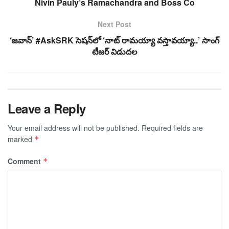
Nivin Pauly’s Ramachandra and Boss Co
Next Post
‘జ‌వాన్’ #AskSRK సెష‌న్‌లో ‘నాట్ రామ‌య్యా వ‌స్తావ‌య్యా..’ సాంగ్
టీజర్ విడుదల
Leave a Reply
Your email address will not be published.
Required fields are
marked
*
Comment
*