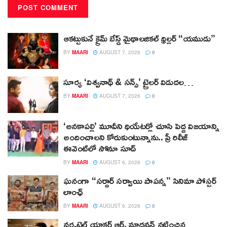
ఆకట్టుకునే క్రైమ్ బేస్డ్ మైథాలజికల్ థ్రిల్లర్ “యముడు”
BY
MAARI
AUGUST 7, 2026
0
సూర్య ‘విశ్వనాథ్ & సన్స్’ ట్రైలర్ విడుదల…
BY
MAARI
AUGUST 7, 2026
0
‘అనకాపల్లి’ మూవీని థియేటర్లో చూసి పెద్ద విజయాన్ని
అందించాలని కోరుకుంటున్నాను.. ప్రీ రిలీజ్
ఈవెంట్‌లో సోనూ సూద్
BY
MAARI
AUGUST 6, 2026
0
ఘనంగా “సర్దార్ సర్వాయి పాపన్న” సినిమా పోస్టర్
లాంఛ్
BY
MAARI
AUGUST 6, 2026
0
వర్సటైల్ యాక్టర్ ఆర్‌. మాధవన్‌ నటించిన