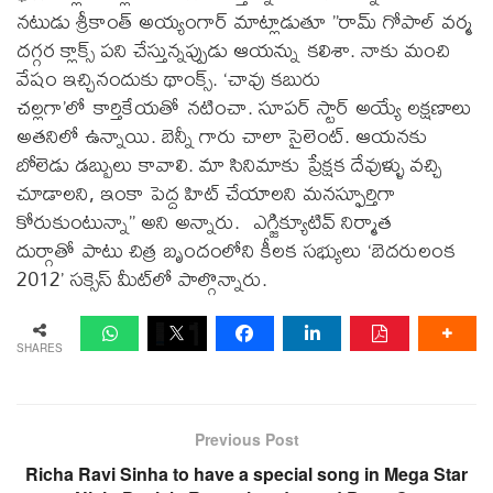
నటుడు శ్రీకాంత్ అయ్యంగార్ మాట్లాడుతూ ”రామ్ గోపాల్ వర్మ
దగ్గర క్లాక్స్ పని చేస్తున్నప్పుడు ఆయన్ను కలిశా. నాకు మంచి
వేషం ఇచ్చినందుకు థాంక్స్. ‘చావు కబురు
చల్లగా’లో కార్తికేయతో నటించా. సూపర్ స్టార్ అయ్యే లక్షణాలు
అతనిలో ఉన్నాయి. బెన్నీ గారు చాలా సైలెంట్. ఆయనకు
బోలెడు డబ్బులు కావాలి. మా సినిమాకు ప్రేక్షక దేవుళ్ళు వచ్చి
చూడాలని, ఇంకా పెద్ద హిట్ చేయాలని మనస్ఫూర్తిగా
కోరుకుంటున్నా” అని అన్నారు. ఎగ్జిక్యూటివ్ నిర్మాత
దుర్గాతో పాటు చిత్ర బృందంలోని కీలక సభ్యులు ‘బెదరులంక
2012’ సక్సెస్ మీట్‌లో పాల్గొన్నారు.
SHARES
Previous Post
Richa Ravi Sinha to have a special song in Mega Star