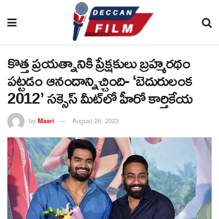
కొత్త ప్రయత్నానికి ప్రేక్షకులు బ్రహ్మరథం
పట్టడం ఆనందాన్నిచ్చింది- ‘బెదురులంక
2012’ సక్సెస్ మీట్‌లో హీరో కార్తికేయ
by
Maari
August 26, 2023