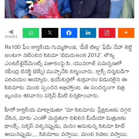
SHARES
Rx100 ఫేం కార్తికేయ గుమ్మకొండ, ‘డీజే టిల్లు’ ఫేమ్ నేహా శెట్టి
జంటగా నటించిన సినిమా ‘బెదురులంక 2012’. లౌక్య
ఎంట‌ర్‌టైన్‌మెంట్స్‌ పతాకంపై సి. యువరాజ్ సమర్పణలో
రవీంద్ర బెనర్జీ (బెన్నీ) ముప్పానేని నిర్మించారు. క్లాక్స్ దర్శకుడిగా
పరిచయం అయ్యారు. థియేటర్లలో శుక్రవారం విడుదలైన ఈ
సినిమాకు మంచి స్పందన లభిస్తోంది. ఈ సందర్భంగా చిత్ర
బృందం శనివారం సక్సెస్ మీట్ నిర్వహించారు.
హీరో కార్తికేయ మాట్లాడుతూ ”మా సినిమాను ప్రేక్షకులకు దగ్గర
చేసిన, మాకు ఎంతో మద్దతుగా నిలిచిన మీడియా మిత్రులకు
థాంక్స్. సక్సెస్ వచ్చినప్పుడు, మనం అనుకున్న సినిమా హిట్
అయినప్పుడు… సినిమాలు వస్తాయి. మంచి కథలు వస్తాయి.