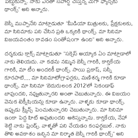
పెట్టుకున్నా. నాకు ఎంతో సపోర్ట్‌ చేస్తున్న మెగా ఫ్యాన్స్‌కు
థాంక్స్‌” అని అన్నారు.
బెన్నీ ముప్పానేని మాట్లాడుతూ ”మీడియా మిత్రులకు, ప్రేక్షకులకు,
మా సినిమాకు పని చేసిన ప్రతి ఒక్కరికి థాంక్స్. మా సినిమా
విజయవంతం కావడం సంతోషంగా ఉంది” అని అన్నారు.
దర్శకుడు క్లాక్స్ మాట్లాడుతూ ”సక్సెస్ అయ్యాక ఏం మాట్లాడాలో
నాకు తెలియదు. నా కథను నమ్మిన బెన్నీ గారికి, కార్తికేయ
గారికి, మా టీం అందరికీ థాంక్స్. సాయి ప్రకాష్, సన్నీ
కూరపాటి… మా సినిమాటోగ్రాఫర్లకు, మణిశర్మ గారికి కూడా
థాంక్స్. మా సినిమా ‘బెదురులంక 2012’లో సెకండాఫ్
బావుందని, నవ్వుతున్నారని అంతా చెబుతున్నారు. ఈ విజయం
వెనుక టెక్నీషియన్లు కూడా ఉన్నారు. వాళ్ళకు కూడా థాంక్స్.
ఇప్పుడు స్క్రీన్స్ పెంచుతున్నారని చెబుతున్నారు. మా సినిమా
ఇంకా పెద్ద హిట్ అవుతుందని ఆశిస్తున్నాను. కార్తికేయ, నేహా
శెట్టి నాకు ఫ్రెండ్స్. వాళ్ళతో పని చేయడం కంఫర్టబుల్. నాకు
తొలి అవకాశం ఇచ్చిన మా నిర్మాత బెన్నీ గారికి థాంక్స్” అని