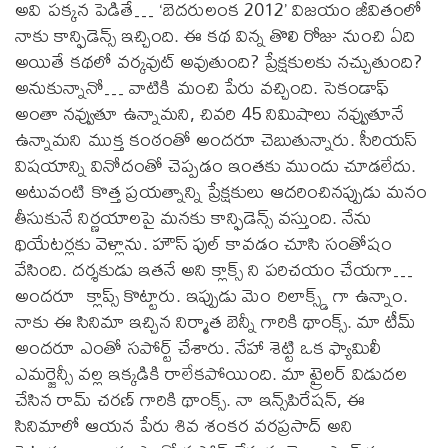
అవి పక్కన పెడితే… ‘బెదరులంక 2012’ విజయం జీవితంలో
నాకు కాన్ఫిడెన్స్ ఇచ్చింది. ఈ కథ విన్న తొలి రోజు నుంచి ఏది
అయితే కథలో వర్కవుట్ అవుతుంది? ప్రేక్షకులకు నచ్చుతుంది?
అనుకున్నానో… వాటికి మంచి పేరు వచ్చింది. సెకండాఫ్
అంతా నవ్వుతూ ఉన్నామని, చివరి 45 నిమిషాలు నవ్వుతూనే
ఉన్నామని ముక్త కంఠంతో అందరూ చెబుతున్నారు. సీరియస్
విషయాన్ని వినోదంతో చెప్పడం ఇంతకు ముందు చూడలేదు.
అటువంటి కొత్త ప్రయత్నాన్ని ప్రేక్షకులు ఆదరించినప్పుడు మనం
తీసుకునే నిర్ణయాలపై మనకు కాన్ఫిడెన్స్ వస్తుంది. నేను
థియేటర్లకు వెళ్లాను. హౌస్ ఫుల్ కావడం చూసి సంతోషం
వేసింది. దర్శకుడు ఇతనే అని క్లాక్స్ ని పరిచయం చేయగా…
అందరూ క్లాప్స్ కొట్టారు. ఇప్పుడు మెం రిలాక్స్డ్ గా ఉన్నాం.
నాకు ఈ సినిమా ఇచ్చిన నిర్మాత బెన్నీ గారికి థాంక్స్. మా టీమ్
అందరూ ఎంతో సపోర్ట్ చేశారు. నేహా శెట్టి ఒక ఫ్యామిలీ
ఎమర్జెన్సీ వల్ల ఇక్కడికి రాలేకపోయింది. మా ట్రైలర్‌ విడుదల
చేసిన రామ్‌ చరణ్‌ గారికి థాంక్స్‌. నా ఇన్స్‌పిరేషన్‌, ఈ
సినిమాలో ఆయన పేరు శివ శంకర వరప్రసాద్‌ అని