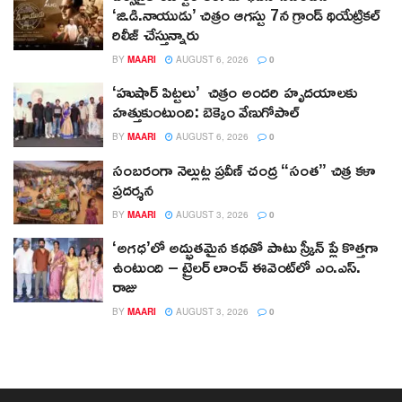
‘జి.డి.నాయుడు’ చిత్రం ఆగస్టు 7న గ్రాండ్ థియేట్రికల్
రిలీజ్ చేస్తున్నారు
BY
MAARI
AUGUST 6, 2026
0
‘హుషార్‌ పిట్టలు’ చిత్రం అందరి హృదయాలకు
హత్తుకుంటుంది: బెక్కెం వేణుగోపాల్‌
BY
MAARI
AUGUST 6, 2026
0
సంబరంగా నెల్లుట్ల ప్రవీణ్ చంద్ర “సంత” చిత్ర కళా
ప్రదర్శన
BY
MAARI
AUGUST 3, 2026
0
‘అగధ’లో అద్భుతమైన కథతో పాటు స్క్రీన్ ప్లే కొత్తగా
ఉంటుంది – ట్రైలర్ లాంచ్ ఈవెంట్‌లో ఎం.ఎస్.
రాజు
BY
MAARI
AUGUST 3, 2026
0