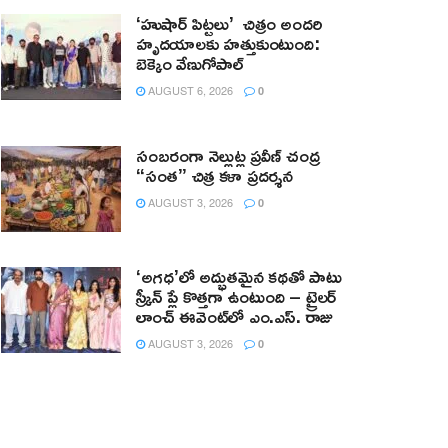
‘హుషార్‌ పిట్టలు’ చిత్రం అందరి
హృదయాలకు హత్తుకుంటుంది:
బెక్కెం వేణుగోపాల్‌
AUGUST 6, 2026
0
సంబరంగా నెల్లుట్ల ప్రవీణ్ చంద్ర
“సంత” చిత్ర కళా ప్రదర్శన
AUGUST 3, 2026
0
‘అగధ’లో అద్భుతమైన కథతో పాటు
స్క్రీన్ ప్లే కొత్తగా ఉంటుంది – ట్రైలర్
లాంచ్ ఈవెంట్‌లో ఎం.ఎస్. రాజు
AUGUST 3, 2026
0