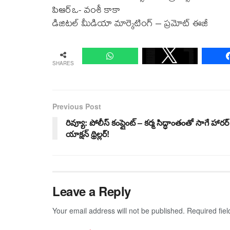
పిఆర్ఒ- వంశీ కాకా
డిజిటల్ మీడియా మార్కెటింగ్ – ప్రమోట్ ఈజీ
SHARES
Previous Post
రివ్యూ: పోలీస్ కంప్లైంట్ – కర్మ సిద్ధాంతంతో సాగే హారర్
యాక్షన్ థ్రిల్లర్!
Leave a Reply
Your email address will not be published.
Required fie