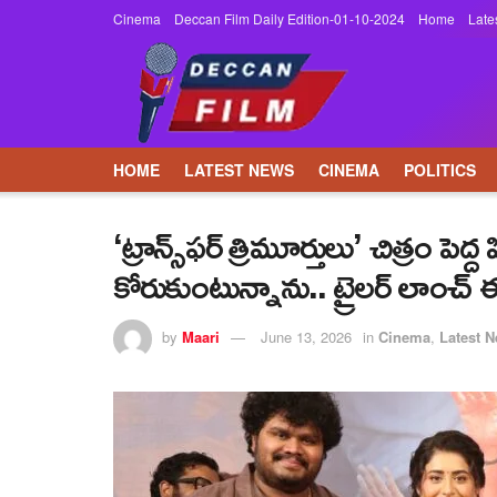
Cinema
Deccan Film Daily Edition-01-10-2024
Home
Late
HOME
LATEST NEWS
CINEMA
POLITICS
‘ట్రాన్స్‌ఫర్ త్రిమూర్తులు’ చిత్రం పె
కోరుకుంటున్నాను.. ట్రైలర్ లాంచ్ 
by
Maari
June 13, 2026
in
Cinema
,
Latest 