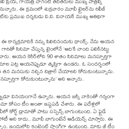
ంజలి ప్రియ, గాయత్రి చాగంటి తదితరులు ముఖ్య పాత్రల్ని
ారు. ఈ క్రమంలో శుక్రవారం మూవీ ట్రైలర్‌ను రిలీజ్
్‌‌కు ప్రముఖ దర్శకుడు వి.వి. వినాయక్ ముఖ్య అతిథిగా
రు ఈ కార్యక్రమానికి నన్ను పిలిచినందుకు థాంక్స్. నేను ఆయన
న్‌ గారితో సినిమా చేస్తున్న టైంలోనే ‘ఆది’కి నాంది పలికినట్టు
వారు. ఆయన కెరీర్‌లోని 90 శాతం సినిమాలు మనస్పూర్తిగా
మాల పట్ల ఆయనెప్పుడూ తృప్తిగా ఉండరు. ఓ సందర్భంలో
 మనసుకు నచ్చిన చిత్రాలే చేయాలని కోరుకుంటున్నాను.
ని మనస్పూర్తిగా కోరుకుంటున్నాను’ అని అన్నారు.
ఇప్పుడూ వినయంగానే ఉన్నారు. ఆయన జర్నీ నాకెంతో గర్వంగా
 సినిమా కోసం టీం అంతా ఇష్టపడి చేశారు. ఈ పదేళ్లలో
 కోర్ట్ డ్రామాతో పాటు సస్పెన్స్ బాగుంటుంది. ఏ ఫ్రైడే
ోటీ అని కాదు.. మూవీ బాగుంటేనే ఆడియెన్స్ చూస్తారు. ఈ
్నాం. ఇందులోని కంటెంట్ స్ట్రాంగ్‌గా ఉంటుంది. మాకు జీ టీం