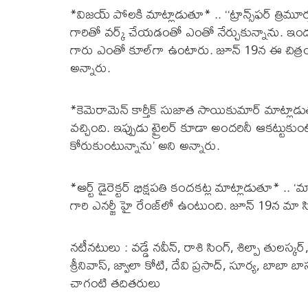
*విజయ్ పోలకి మాట్లాడుతూ* .. ‘‘ట్రాన్స్‌ఫర్ త్రిమూర్త
గారితో వర్క్ చేయడంతో ఎంతో నేర్చుకున్నాను. ఇం
గారు ఎంతో కూల్‌గా ఉంటారు. జూన్ 19న ఈ చిత్
అన్నారు.
*కెమెరామెన్ కార్తీక్ సుజాత సాయికుమార్ మాట్లాడుతూ* ..
వచ్చింది. ఇప్పుడు ట్రైలర్ కూడా అందరినీ ఆకట్టు
కోరుకుంటున్నాను’ అని అన్నారు.
*ఆర్ట్ డైరెక్టర్ భిక్షపతి కందకట్ల మాట్లాడుతూ* .. ‘మా 
గారి ఎనర్జీ హై రేంజ్‌లో ఉంటుంది. జూన్ 19న మా
నటీనటులు : వడ్డే నవీన్‌, రాశి సింగ్, శిల్పా తుల
శ్రీనివాస్, జ్వాలా కోటి, దేవి ప్రసాద్, సూర్య, బాబా బ
చాగంటి తదితరులు