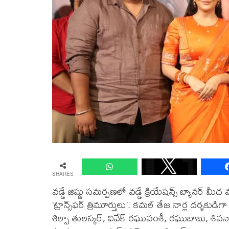
SHARES
వడ్డే జిష్ణు సమర్పణలో వడ్డే క్రియేషన్స్ బ్యానర్ మీ
‘ట్రాన్స్‌ఫర్ త్రిమూర్తులు’. కమల్ తేజ నార్ల దర్శకు
శిల్పా తులస్కర్, వివేక్ రఘువంశీ, రఘుబాబు, శివన్నా