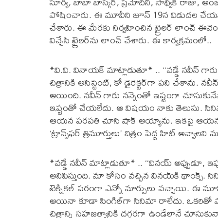
సూర్య, బాబా బాస్కర్, ప్రమోదిని, సాథ్విక్ రాజు, అ
పోషించారు. ఈ మూవీని జూన్ 19న విడుదల చేయనున్న
చేశారు. ఈ మేరకు నిర్వహించిన ట్రైలర్ లాంచ్ ఈవెంట
విచ్చేసి ట్రైలర్‌ను లాంచ్ చేశారు. ఈ కార్యక్రమంలో..
*వి.వి. వినాయక్ మాట్లాడుతూ* .. ‘‘వడ్డే నవీన్ గా
చిత్రానికి అసిస్టెంట్, కో డైరెక్టర్‌గా పని చేశాను. నవీ
అయింది. నవీన్ గారు నన్నెంతో ఇష్టంగా చూసుకునే
ఇష్టంతో చేయలేదు. ఆ విషయం నాకు తెలుసు. సిని
ఆయన పరపతి చూసి షాక్ అయ్యాను. ఇకపై ఆయన తన
‘ట్రాన్స్‌ఫర్ త్రిమూర్తులు’ చిత్రం పెద్ద హిట్ అవ్వాల
*వడ్డే నవీన్ మాట్లాడుతూ* .. ‘‘వినయ్ అప్పుడూ, 
అనిపిస్తుంది. మా కోసం వచ్చిన వినయ్‌కి థాంక్స్.
టెక్నికల్ పరంగా ఎన్నో మార్పులు వచ్చాయి. ఈ మూవీలో
అయినా కూడా సింగిల్‌గా సినిమా రాలేదు. ఒకరితో ప
చిత్రాన్ని సహజత్వానికి దగ్గరగా ఉండేలానే చూసుకున