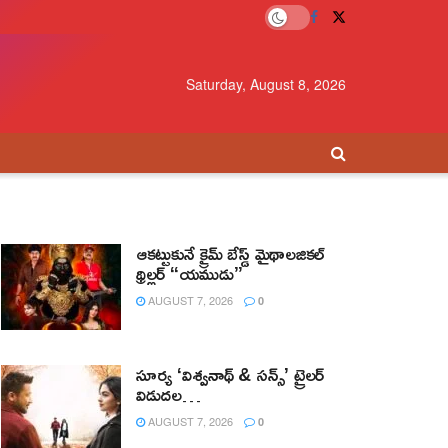
Saturday, August 8, 2026
ఆకట్టుకునే క్రైమ్ బేస్డ్ మైథాలజికల్
థ్రిల్లర్ “యముడు”
AUGUST 7, 2026
0
సూర్య ‘విశ్వనాథ్ & సన్స్’ ట్రైలర్
విడుదల…
AUGUST 7, 2026
0