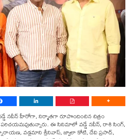
ద వడ్డే నవీన్ హీరోగా, నిర్మాతగా రూపొందించిన చిత్రం
డిగా పరిచయమ‌వుతున్నారు. ఈ సినిమాలో వడ్డే నవీన్‌, రాశి సింగ్,
రాయణ, వడ్లమాని శ్రీనివాస్, జ్వాలా కోటి, దేవి ప్రసాద్,