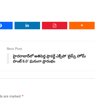
Next Post
హైదరాబాద్‌లో అతిపెద్ద ప్రాపర్టీ ఎక్స్‌పో ‘టైమ్స్ హోమ్
హంట్ 6.0’ ఘనంగా ప్రారంభం
lds are marked
*