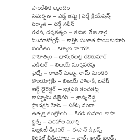
సాంకేతిక బృందం
సమర్పణ – వడ్డే జిష్ణు | వడ్డే క్రియేషన్స్
నిర్మాత – వడ్డే నవీన్
రచన, దర్శకత్వం – కమల్ తేజ నార్ల
సినిమాటోగ్ర‌ఫీ – కార్తీక్ సుజాత సాయికుమార్
సంగీతం – కళ్యాణ్ నాయక్
సాహిత్యం – భాస్కరబట్ల రవికుమార్
ఎడిటర్ – విజయ్ ముక్తవరపు
ఫైట్స్ – రాబిన్ సుబ్బు, రామ్ సుంకర
కొరియోగ్ర‌ఫీ – విజయ్ పోలాకి, దినేష్
ఆర్ట్ డైరెక్టర్ – భిక్షపతి కందకట్ల
కాస్ట్యూమ్ డిజైనర్ – శ్రావ్య రెడ్డి
ప్రొడక్షన్ హెడ్ – సతీష్ నందా
ఉత్పత్తి కంట్రోలర్ – కిరణ్ కుమార్ కాసా
స్టిల్స్ – వరహాల మూర్తి
పబ్లిసిటీ డిజైనర్ – ఈషాన్ డిజైన్స్
లిరికల్ వీడియోలు – వాల్స్ అండ్ ట్రెండ్స్