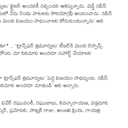
ులు’ ట్రైలర్ అందరికీ నచ్చిందని ఆశిస్తున్నాను. వడ్డే నవీన్
దులో నేను రెండు పాటలకు కొరియోగ్రఫీ అందించాను. నవీన్
రం మంచి విజయం సాధించాలని కోరుకుంటున్నాను’ అని
 ‘‘ట్రాన్స్‌ఫర్ త్రిమూర్తులు’ టీజర్‌కి మంచి రెస్పాన్స్
కుంటోంది. మా సినిమాని అందరూ సపోర్ట్ చేయాలని
‘ట్రాన్స్‌ఫర్ త్రిమూర్తులు’ పెద్ద విజయం సాధిస్తుంది. నవీన్
 సినిమాని అందరూ చూడండి’ అని అన్నారు.
స్కర్, వివేక్ రఘువంశీ, రఘుబాబు, శివన్నారాయణ, వడ్లమాని
ాస్కర్, ప్రమోదిని, సాథ్విక్ రాజు, అంజలి ప్రియ, గాయత్రి