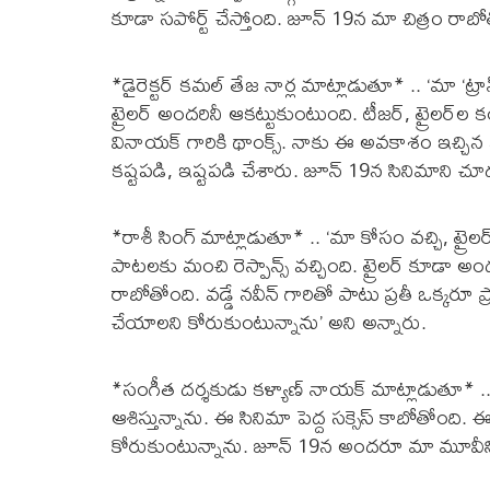
కూడా సపోర్ట్ చేస్తోంది. జూన్ 19న మా చిత్రం రాబో
*డైరెక్టర్ కమల్ తేజ నార్ల మాట్లాడుతూ* .. ‘మా ‘ట్రాన
ట్రైలర్ అందరినీ ఆకట్టుకుంటుంది. టీజర్, ట్రైలర్
వినాయక్ గారికి థాంక్స్. నాకు ఈ అవకాశం ఇచ్చి
కష్టపడి, ఇష్టపడి చేశారు. జూన్ 19న సినిమాని చూ
*రాశీ సింగ్ మాట్లాడుతూ* .. ‘మా కోసం వచ్చి, ట్రైలర
పాటలకు మంచి రెస్పాన్స్ వచ్చింది. ట్రైలర్ కూడా అం
రాబోతోంది. వడ్డే నవీన్ గారితో పాటు ప్రతీ ఒక్కరూ
చేయాలని కోరుకుంటున్నాను’ అని అన్నారు.
*సంగీత దర్శకుడు కళ్యాణ్ నాయక్ మాట్లాడుతూ* .. ‘మా 
ఆశిస్తున్నాను. ఈ సినిమా పెద్ద సక్సెస్ కాబోతోంది.
కోరుకుంటున్నాను. జూన్ 19న అందరూ మా మూవీని