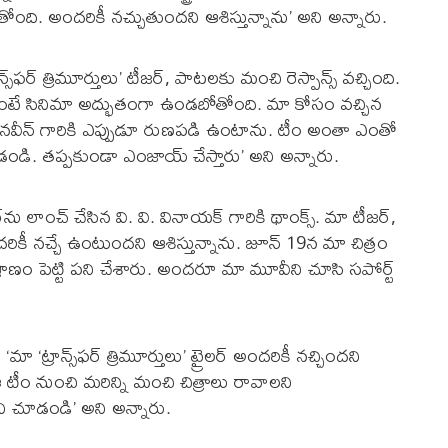
తోంది. అందరికీ నచ్చుతుందని ఆశిస్తున్నాను’ అని అన్నారు.
్స్‌ఫర్ త్రిమూర్తులు’ టీజర్, పాటలకు మంచి రెస్పాన్స్ వచ్చింది.
‌ల కంటే సినిమా అద్భుతంగా ఉండబోతోంది. మా కోసం వచ్చిన
న నవీన్ గారికి ఎప్పుడూ రుణపడి ఉంటాను. టీం అంతా ఎంతో
డండి. తప్పకుండా ఎంజాయ్ చేస్తారు’ అని అన్నారు.
్‌ను లాంచ్ చేసిన వి. వి. వినాయక్ గారికి థాంక్స్. మా టీజర్,
దరికీ నచ్చే ఉంటుందని ఆశిస్తున్నాను. జూన్ 19న మా చిత్రం
 ప్రాణం పెట్టి పని చేశారు. అందరూ మా మూవీని చూసి సపోర్ట్
‘ట్రాన్స్‌ఫర్ త్రిమూర్తులు’ ట్రైలర్ అందరికీ నచ్చిందని
 ఈ టీం నుంచి మరిన్ని మంచి చిత్రాలు రావాలని
 చూడండి’ అని అన్నారు.