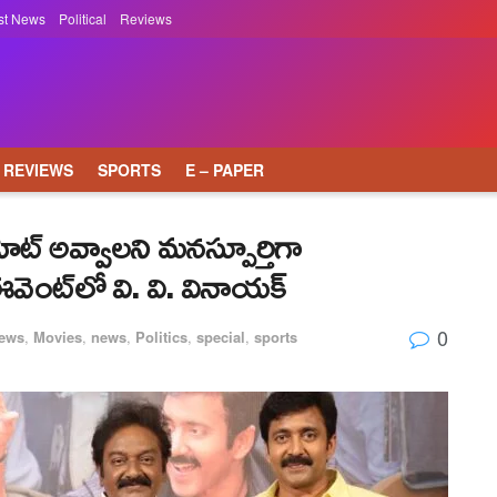
st News
Political
Reviews
REVIEWS
SPORTS
E – PAPER
ద్ద హిట్ అవ్వాలని మనస్పూర్తిగా
ఈవెంట్‌లో వి. వి. వినాయక్
0
News
,
Movies
,
news
,
Politics
,
special
,
sports