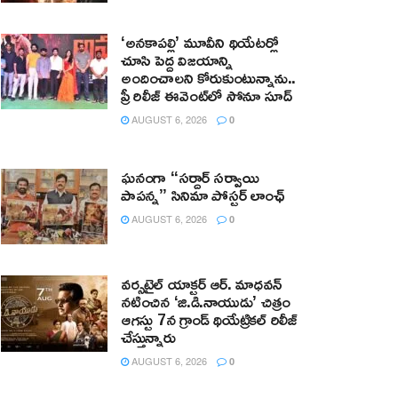
‘అనకాపల్లి’ మూవీని థియేటర్లో
చూసి పెద్ద విజయాన్ని
అందించాలని కోరుకుంటున్నాను..
ప్రీ రిలీజ్ ఈవెంట్‌లో సోనూ సూద్
AUGUST 6, 2026
0
ఘనంగా “సర్దార్ సర్వాయి
పాపన్న” సినిమా పోస్టర్ లాంఛ్
AUGUST 6, 2026
0
వర్సటైల్ యాక్టర్ ఆర్‌. మాధవన్‌
నటించిన ‘జి.డి.నాయుడు’ చిత్రం
ఆగస్టు 7న గ్రాండ్ థియేట్రికల్ రిలీజ్
చేస్తున్నారు
AUGUST 6, 2026
0