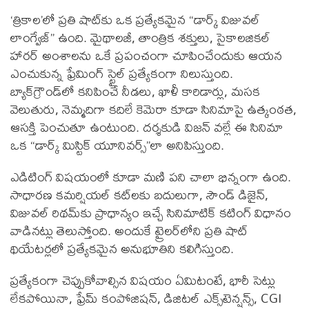
‘త్రికాల’లో ప్రతి షాట్‌కు ఒక ప్రత్యేకమైన “డార్క్ విజువల్
లాంగ్వేజ్” ఉంది. మైథాలజీ, తాంత్రిక శక్తులు, సైకాలజికల్
హారర్ అంశాలను ఒకే ప్రపంచంగా చూపించేందుకు ఆయన
ఎంచుకున్న ఫ్రేమింగ్ స్టైల్ ప్రత్యేకంగా నిలుస్తుంది.
బ్యాక్‌గ్రౌండ్‌లో కనిపించే నీడలు, ఖాళీ కారిడార్లు, మసక
వెలుతురు, నెమ్మదిగా కదిలే కెమెరా కూడా సినిమాపై ఉత్కంఠ‌త‌,
ఆస‌క్తి పెంచుతూ ఉంటుంది. దర్శకుడి విజన్ వల్లే ఈ సినిమా
ఒక “డార్క్ మిస్టిక్ యూనివర్స్”లా అనిపిస్తుంది.
ఎడిటింగ్ విషయంలో కూడా మణి పని చాలా భిన్నంగా ఉంది.
సాధారణ కమర్షియల్ కట్‌లకు బదులుగా, సౌండ్ డిజైన్,
విజువల్ రిథమ్‌కు ప్రాధాన్యం ఇచ్చే సినిమాటిక్ కటింగ్ విధానం
వాడినట్లు తెలుస్తోంది. అందుకే ట్రైలర్‌లోని ప్రతి షాట్
థియేటర్లలో ప్ర‌త్యేక‌మైన‌ అనుభూతిని కలిగిస్తుంది.
ప్రత్యేకంగా చెప్పుకోవాల్సిన విషయం ఏమిటంటే, భారీ సెట్లు
లేకపోయినా, ఫ్రేమ్ కంపోజిషన్, డిజిటల్ ఎక్స్‌టెన్షన్స్, CGI