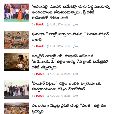
‘అనకాపల్లి’ మూవీని థియేటర్లో చూసి పెద్ద విజయాన్ని
అందించాలని కోరుకుంటున్నాను.. ప్రీ రిలీజ్
ఈవెంట్‌లో సోనూ సూద్
BY
MAARI
AUGUST 6, 2026
0
ఘనంగా “సర్దార్ సర్వాయి పాపన్న” సినిమా పోస్టర్
లాంఛ్
BY
MAARI
AUGUST 6, 2026
0
వర్సటైల్ యాక్టర్ ఆర్‌. మాధవన్‌ నటించిన
‘జి.డి.నాయుడు’ చిత్రం ఆగస్టు 7న గ్రాండ్ థియేట్రికల్
రిలీజ్ చేస్తున్నారు
BY
MAARI
AUGUST 6, 2026
0
‘హుషార్‌ పిట్టలు’ చిత్రం అందరి హృదయాలకు
హత్తుకుంటుంది: బెక్కెం వేణుగోపాల్‌
BY
MAARI
AUGUST 6, 2026
0
సంబరంగా నెల్లుట్ల ప్రవీణ్ చంద్ర “సంత” చిత్ర కళా
ప్రదర్శన