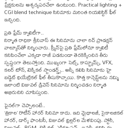
ప్రేక్షకులను ఆశ్చర్యపరచేలా ఉంటుంది. Practical lighting +
CGI blend technique సినిమాకు మరింత రియలిస్టిక్ ఫీల్
ఇచ్చింది.
ప్ర‌తి ఫ్రేమ్ క్వాలిటీగా..
నిర్మాత రాధికా శ్రీనివాస్ ఈ సినిమాను చాలా రిచ్ ప్రొడక్షన్
వాల్యూస్‌తో నిర్మించారు. స్క్రీన్‌పై ప్రతి ఫ్రేమ్‌లోనూ క్వాలిటీ
కనిపించేలా ఎక్కడా రాజీ పడకుండా తెరకెక్కించిన తీరు
స్పష్టంగా తెలుస్తోంది. ముఖ్యంగా సెట్స్, కాస్ట్యూమ్స్, VFX,
కలర్ టోన్, టెక్నికల్ స్టాండర్డ్స్.. అన్నీ క‌లిపి సినిమాకు హై
బడ్జెట్ థియేట్రికల్ ఫీల్ తీసుకొచ్చాయి. కొత్త కాన్సెప్ట్‌లను నమ్మి
ఇలాంటి విజువల్ డ్రివెన్ సినిమాను నిర్మించడం నిర్మాత
అభిరుచిని చూపిస్తుంది.
ఫైన‌ల్‌గా చెప్పాలంటే..
‘త్రికాల’ రొటీన్ హారర్ సినిమా కాదు. ఇది మైథాలజీ, సైకాలజికల్
హారర్, డార్క్ ఫాంటసీ, విజువల్ థ్రిల్లర్‌ల మేళవింపు. స్టోరీ,
విజువల్స్, BGM, టెక్నికల్ ఎగ్జిక్యూషన్.. ఇవ‌న్నీ క‌లిపి ఈ