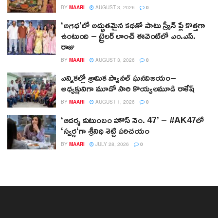
BY
MAARI
AUGUST 3, 2026
0
‘అగధ’లో అద్భుతమైన కథతో పాటు స్క్రీన్ ప్లే కొత్తగా
ఉంటుంది – ట్రైలర్ లాంచ్ ఈవెంట్‌లో ఎం.ఎస్.
రాజు
BY
MAARI
AUGUST 3, 2026
0
ఎన్నికల్లో శ్రామిక ప్యానల్‌ ఘనవిజయం–
అధ్యక్షునిగా మూడో సారి కొయ్యలమూడి రాకేష్‌
BY
MAARI
AUGUST 1, 2026
0
‘ఆదర్శ కుటుంబం హౌస్ నెం. 47’ – #AK47లో
‘స్వర్ణ‘గా శ్రీనిధి శెట్టి పరిచయం
BY
MAARI
JULY 28, 2026
0