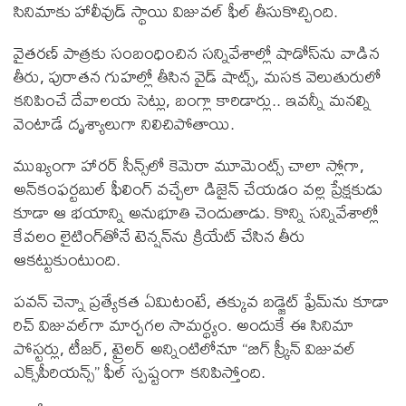
సినిమాకు హాలీవుడ్ స్థాయి విజువల్ ఫీల్ తీసుకొచ్చింది.
వైతరణ్ పాత్రకు సంబంధించిన సన్నివేశాల్లో షాడోస్‌ను వాడిన
తీరు, పురాతన గుహల్లో తీసిన వైడ్ షాట్స్, మసక వెలుతురులో
కనిపించే దేవాలయ సెట్లు, బంగ్లా కారిడార్లు.. ఇవన్నీ మ‌న‌ల్ని
వెంటాడే దృశ్యాలుగా నిలిచిపోతాయి.
ముఖ్యంగా హారర్ సీన్స్‌లో కెమెరా మూమెంట్స్ చాలా స్లోగా,
అన్‌కంఫర్టబుల్ ఫీలింగ్ వచ్చేలా డిజైన్ చేయడం వల్ల ప్రేక్షకుడు
కూడా ఆ భయాన్ని అనుభూతి చెందుతాడు. కొన్ని సన్నివేశాల్లో
కేవలం లైటింగ్‌తోనే టెన్షన్‌ను క్రియేట్ చేసిన తీరు
ఆకట్టుకుంటుంది.
పవన్ చెన్నా ప్రత్యేకత ఏమిటంటే, తక్కువ బడ్జెట్ ఫ్రేమ్‌ను కూడా
రిచ్ విజువల్‌గా మార్చగల సామర్థ్యం. అందుకే ఈ సినిమా
పోస్టర్లు, టీజర్, ట్రైలర్ అన్నింటిలోనూ “బిగ్ స్క్రీన్ విజువల్
ఎక్స్‌పీరియన్స్” ఫీల్ స్పష్టంగా కనిపిస్తోంది.