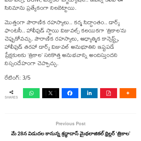
సినిమాను ప్రత్యేకంగా నిలబెట్టాయి.
మొత్తంగా పౌరాణిక రహస్యాలు.. కర్మ సిద్ధాంతం.. డార్క్
ఫాంటసీ.. హాలీవుడ్ స్థాయి విజువల్స్ కలయికగా ‘త్రికాల’ను
చెప్పుకోవ‌చ్చు. పౌరాణిక రహస్యాలు, ఆధ్యాత్మిక కాన్సెప్ట్స్,
హాలీవుడ్ తరహా డార్క్ విజువల్ అనుభూతిని ఇష్టపడే
ప్రేక్షకులకు ‘త్రికాల’ స‌రికొత్త అనుభవాన్ని అందిస్తుంద‌ని
నిస్సందేహంగా చెప్పొచ్చు.
రేటింగ్: 3/5
SHARES
Previous Post
మే 28న విడుదల కానున్న శ్రద్ధాదాస్ మైథలాజికల్ థ్రిల్లర్ ‘త్రికాల’