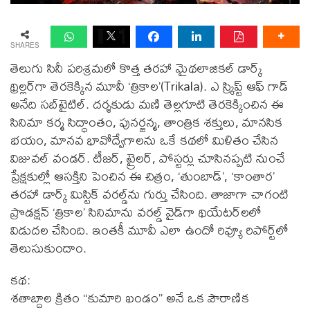
SHARES
తెలుగు సినీ పరిశ్రమలో కొత్త తరహా మైథలాజికల్ డార్క్
థ్రిల్లర్‌గా తెర‌కెక్కిన‌ మూవీ ‘త్రికాల’(Trikala). ఎ స్క్రిప్ట్ ఆఫ్ గాడ్
అనేది స‌బ్‌టైటిల్. దర్శకుడు మణి తెల్లగూటి తెరకెక్కించిన ఈ
సినిమా కర్మ సిద్ధాంతం, పునర్జన్మ, తాంత్రిక శక్తులు, మానసిక
భయం, మానవ భావోద్వేగాలను ఒకే కథలో మిళితం చేసిన
విజువల్ వండ‌ర్. టీజర్, ట్రైలర్, పోస్టర్లు చూసినప్పటి నుంచే
ప్రేక్షకుల్లో ఆసక్తిని పెంచిన ఈ చిత్రం, ‘తుంబాడ్’, ‘కాంతార’
తరహా డార్క్ మిస్టిక్ వరల్డ్‌ను గుర్తు చేసింది. తాజాగా చాగంటి
ప్రొడ‌క్ష‌న్ ‘త్రికాల’ సినిమాను వ‌ర‌ల్డ్ వైడ్‌గా థియేట‌ర్‌ల‌లో
విడుద‌ల చేసింది. ఇంత‌కీ మూవీ ఎలా ఉందో రివ్యూ రిపోర్ట్‌లో
తెలుసుకుందాం.
కథ:
శ‌తాబ్దాల క్రితం “కుమారి ఖండం” అనే ఒక పౌరాణిక