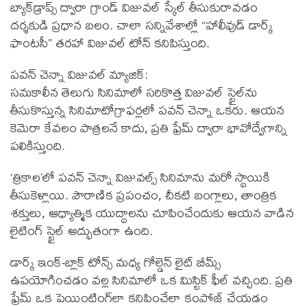
బ్యాక్‌డ్రాప్స్ ద్వారా గ్రాండ్ విజువల్ స్కేల్ తీసుకురావడం
దర్శకుడి ప్రధాన బలం. చాలా సన్నివేశాల్లో “హాలీవుడ్ డార్క్
ఫాంటసీ” తరహా విజువల్ టోన్ కనిపిస్తుంది.
పవన్ చెన్నా విజువల్ మ్యాజిక్:
సమకాలీన తెలుగు సినిమాలో సరికొత్త విజువల్ స్టైల్‌ను
తీసుకొస్తున్న సినిమాటోగ్రాఫర్లలో పవన్ చెన్నా ఒకరు. ఆయ‌న
కెమెరా కేవలం పాత్రల‌నే కాదు, ప్రతి ఫ్రేమ్ ద్వారా భావోద్వేగాన్ని
పలికిస్తుంది.
‘త్రికాల’లో పవన్ చెన్నా విజువల్స్ సినిమాను మరో స్థాయికి
తీసుకెళ్లాయి. పౌరాణిక ప్రపంచం, చీకటి బంగ్లాలు, తాంత్రిక
శక్తులు, ఆధ్యాత్మిక యుద్ధాలను చూపించేందుకు ఆయన వాడిన
లైటింగ్ స్టైల్ అద్భుతంగా ఉంది.
డార్క్ ఇంక్-బ్లాక్ టోన్స్ మధ్య గోల్డెన్ లైట్ బీమ్స్
ఉపయోగించడం వల్ల సినిమాలో ఒక మిస్టిక్ ఫీల్ వచ్చింది. ప్రతి
ఫ్రేమ్ ఒక పెయింటింగ్‌లా కనిపించేలా కంపోజ్ చేయడం