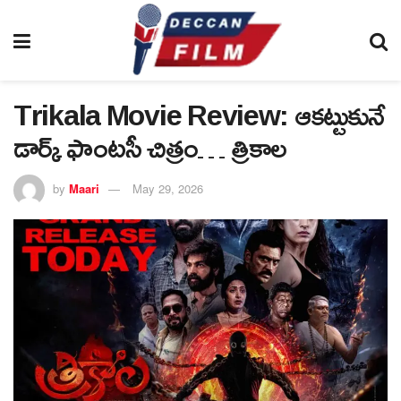
Trikala Movie Review: ఆకట్టుకునే
డార్క్ ఫాంటసీ చిత్రం… త్రికాల
by
Maari
May 29, 2026