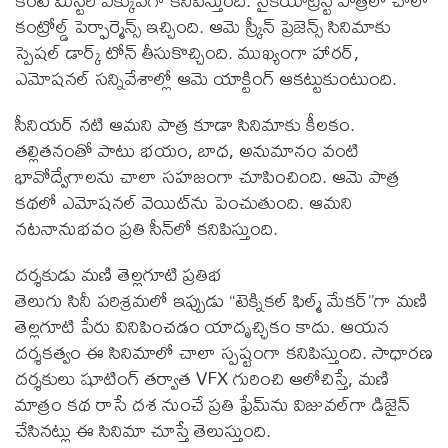
కంటే మిస్టరీ ఎక్కువగా కనిపిస్తుంది. సైకియాట్రిస్ట్ పాత్రలో చాలా
కంట్రోల్డ్ పెర్ఫార్మెన్స్ ఇచ్చింది. ఆమె స్క్రీన్ ప్రెజెన్స్ సినిమాకు
స్పెష‌ల్ డార్క్ టోన్ తీసుకొచ్చింది. ముఖ్యంగా హారర్,
ఎమోషనల్ సన్నివేశాల్లో ఆమె యాక్టింగ్ ఆకట్టుకుంటుంది.
సీనియర్ నటి ఆమని పాత్ర కూడా సినిమాకు కీలకం.
తల్లితనంతో పాటు భయం, బాధ, అనుమానం వంటి
భావోద్వేగాలను చాలా సహజంగా చూపించింది. ఆమె పాత్ర
కథలో ఎమోషనల్ వెయిట్‌ను పెంచుతుంది. ఆమని
నట‌నానుభవం ప్రతి సీన్‌లో కనిపిస్తుంది.
దర్శకుడు మణి తెల్లగూటి ప్రతిభ
తెలుగు సినీ పరిశ్రమలో ఇప్పుడు “టెక్నికల్ ఫిల్మ్ మేకర్”గా మణి
తెల్లగూటి పేరు వినిపించడం యాదృచ్ఛికం కాదు. ఆయన
దర్శకత్వం ఈ సినిమాలో చాలా స్పష్టంగా కనిపిస్తుంది. సాధారణ
దర్శకులు షూటింగ్ తర్వాత VFX గురించి ఆలోచిస్తే, మణి
మాత్రం కథ రాసే దశ నుంచే ప్రతి ఫ్రేమ్‌ను విజువల్‌గా డిజైన్
చేసినట్లు ఈ సినిమా చూస్తే తెలుస్తుంది.