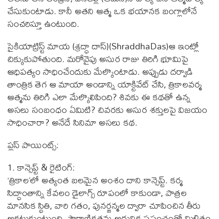
చేసుకుంటాడు. కానీ అతని ఆత్మ ఒక భయానక బంగ్లాలోనే
సంచరిస్తూ ఉంటుంది.
సైకియాట్రిస్ట్ మాయ (శ్రద్ధా దాస్)(ShraddhaDas)ఆ ఇంట్లో
చిక్కుకుపోతుంది. మరోవైపు అసుర రాజు తిరిగి భూమిపై
ఆధిపత్యం సాధించేందుకు మేల్కొంటాడు. అప్పుడు దర్వాడి
తాంత్రిక తెగ ఆ మాయా అండాన్ని యాక్టివేట్ చేసి, త్రికాలవర్మ
ఆత్మను తిరిగి ఎలా మేల్కొలిపింది? శివకు ఈ కథతో ఉన్న
అసలు సంబంధం ఏమిటి? చివరకు అసుర శక్తులపై విజయం
సాధించారా? అనేదే సినిమా అసలు కథ.
ప్లస్ పాయింట్స్:
1. కాన్సెప్ట్ & రైటింగ్:
‘త్రికాల’లో అత్యంత బలమైన అంశం దాని కాన్సెప్ట్. కర్మ
సిద్ధాంతాన్ని కేవలం డైలాగ్స్ రూపంలో కాకుండా, పాత్రల
మానసిక స్థితి, వారి గతం, పునర్జన్మల ద్వారా చూపించిన తీరు
ఆకట్టుకుంటుంది. పౌరాణికతను ఆధునిక ప్రపంచంతో మిళితం