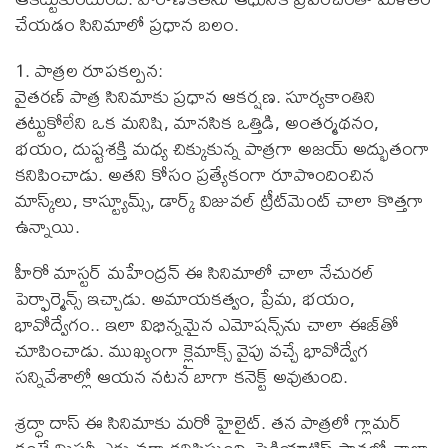
చేయడం సినిమాలో ప్రధాన బలం.
1. పాత్రల రూపకల్పన:
వైతరణ్ పాత్ర సినిమాకు ప్రధాన ఆకర్షణ. సూర్యకాంతిని
తట్టుకోలేని ఒక మనిషి, మానసిక ఒత్తిడి, అంతర్మథనం,
భయం, దుష్టశక్తి మధ్య చిక్కుకున్న పాత్రగా అజయ్ అద్భుతంగా
కనిపించాడు. అతని కోసం ప్రత్యేకంగా రూపొందించిన
మాస్క్‌లు, కాస్ట్యూమ్స్, డార్క్ విజువల్ ట్రీట్‌మెంట్ చాలా కొత్తగా
ఉన్నాయి.
హీరో మాస్టర్ మహేంద్రన్ ఈ సినిమాలో చాలా నేచురల్
పెర్ఫార్మెన్స్ ఇచ్చాడు. అమాయకత్వం, ప్రేమ, భయం,
భావోద్వేగం.. ఇలా విభిన్నమైన ఎమోషన్స్‌ను చాలా ఈజ్‌తో
చూపించాడు. ముఖ్యంగా క్లైమాక్స్ వైపు వచ్చే భావోద్వేగ
సన్నివేశాల్లో ఆయన నటన బాగా కనెక్ట్ అవుతుంది.
శ్రద్ధా దాస్ ఈ సినిమాకు మ‌రో హైలైట్‌. త‌న‌ పాత్రలో గ్లామర్