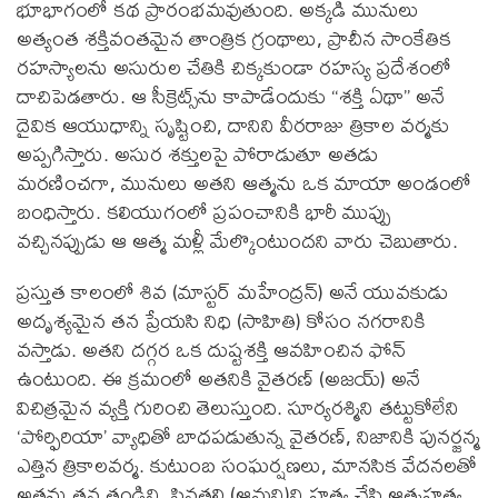
భూభాగంలో కథ ప్రారంభమవుతుంది. అక్కడి మునులు
అత్యంత శక్తివంతమైన తాంత్రిక గ్రంథాలు, ప్రాచీన సాంకేతిక
రహస్యాలను అసురుల చేతికి చిక్కకుండా రహస్య ప్రదేశంలో
దాచిపెడతారు. ఆ సీక్రెట్స్‌ను కాపాడేందుకు “శక్తి ఏథా” అనే
దైవిక ఆయుధాన్ని సృష్టించి, దానిని వీరరాజు త్రికాల వర్మకు
అప్పగిస్తారు. అసుర శక్తులపై పోరాడుతూ అతడు
మరణించగా, మునులు అతని ఆత్మను ఒక మాయా అండంలో
బంధిస్తారు. కలియుగంలో ప్రపంచానికి భారీ ముప్పు
వచ్చినప్పుడు ఆ ఆత్మ మళ్లీ మేల్కొంటుందని వారు చెబుతారు.
ప్రస్తుత కాలంలో శివ (మాస్టర్ మహేంద్రన్) అనే యువకుడు
అదృశ్యమైన తన ప్రేయసి నిధి (సాహితి) కోసం నగరానికి
వస్తాడు. అతని దగ్గర ఒక దుష్టశక్తి ఆవహించిన ఫోన్
ఉంటుంది. ఈ క్రమంలో అతనికి వైతరణ్ (అజయ్) అనే
విచిత్రమైన వ్యక్తి గురించి తెలుస్తుంది. సూర్యరశ్మిని తట్టుకోలేని
‘పోర్ఫిరియా’ వ్యాధితో బాధపడుతున్న వైతరణ్, నిజానికి పునర్జన్మ
ఎత్తిన త్రికాలవర్మ. కుటుంబ సంఘర్షణలు, మానసిక వేదనలతో
అతను తన తండ్రిని, పినతల్లి (ఆమని)ని హత్య చేసి ఆత్మహత్య