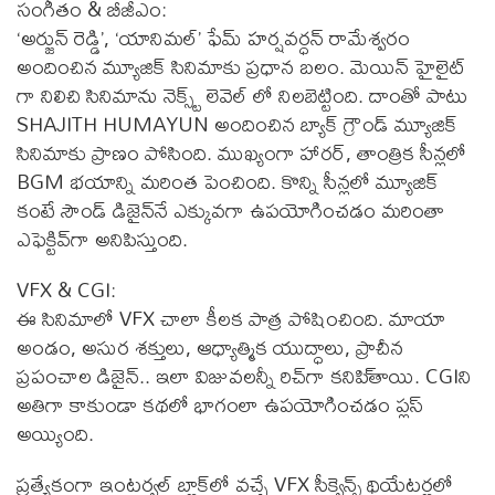
సంగీతం & బీజీఎం:
‘అర్జున్ రెడ్డి’, ‘యానిమల్’ ఫేమ్ హర్షవర్ధన్ రామేశ్వరం
అందించిన మ్యూజిక్ సినిమాకు ప్రధాన బలం. మెయిన్ హైలైట్
గా నిలిచి సినిమాను నెక్స్ట్ లెవెల్ లో నిలబెట్టింది. దాంతో పాటు
SHAJITH HUMAYUN అందించిన బ్యాక్ గ్రౌండ్ మ్యూజిక్
సినిమాకు ప్రాణం పోసింది. ముఖ్యంగా హారర్, తాంత్రిక సీన్ల‌లో
BGM భయాన్ని మరింత పెంచింది. కొన్ని సీన్ల‌లో మ్యూజిక్
కంటే సౌండ్ డిజైన్‌నే ఎక్కువగా ఉపయోగించడం మ‌రింతా
ఎఫెక్టివ్‌గా అనిపిస్తుంది.
VFX & CGI:
ఈ సినిమాలో VFX చాలా కీలక పాత్ర పోషించింది. మాయా
అండం, అసుర శక్తులు, ఆధ్యాత్మిక యుద్ధాలు, ప్రాచీన
ప్రపంచాల డిజైన్.. ఇలా విజువ‌ల‌న్నీ రిచ్‌గా కనిపి్తాయి. CGIని
అతిగా కాకుండా కథలో భాగంలా ఉపయోగించడం ప్లస్
అయ్యింది.
ప్రత్యేకంగా ఇంట‌ర్వ‌ల్ బ్లాక్‌లో వచ్చే VFX సీక్వెన్స్ థియేటర్లలో