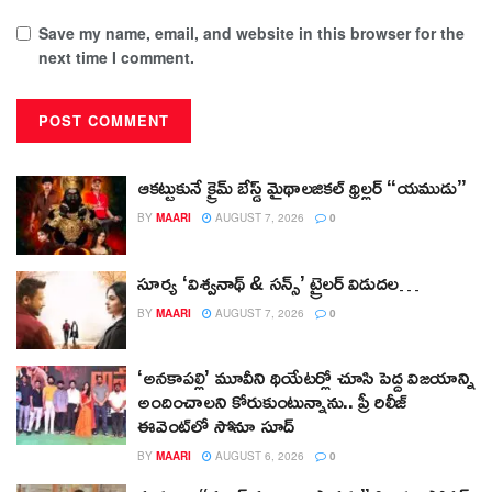
Save my name, email, and website in this browser for the
next time I comment.
ఆకట్టుకునే క్రైమ్ బేస్డ్ మైథాలజికల్ థ్రిల్లర్ “యముడు”
BY
MAARI
AUGUST 7, 2026
0
సూర్య ‘విశ్వనాథ్ & సన్స్’ ట్రైలర్ విడుదల…
BY
MAARI
AUGUST 7, 2026
0
‘అనకాపల్లి’ మూవీని థియేటర్లో చూసి పెద్ద విజయాన్ని
అందించాలని కోరుకుంటున్నాను.. ప్రీ రిలీజ్
ఈవెంట్‌లో సోనూ సూద్
BY
MAARI
AUGUST 6, 2026
0