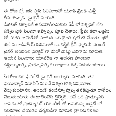
ఈ రోజుల్లో, బస్ స్టాప్ సినిమాలతో యూత్ ట్రెండ్ మళ్లీ
తీసుకొచ్చాడు డైరెక్టర్ మారుతి.
డిజిటల్ టెక్నాలజీ ఉపయోగించుకుని 5డీ లో పిక్చరైజ్ చేసి
సక్సెస్ ఫుల్ సినిమా ఇవ్వొచ్చని ప్రూవ్ చేశాడు. ప్రేమ కథా చిత్రమ్
తో హారర్ కామెడీతో మారుతి ఒక ట్రెండ్ క్రియేట్ చేశాడు. భలే
భలే మగాడివోయ్ సినిమాతో ఇండస్ట్రీకి క్లీన్ ఫ్యామిలీ ఎంటర్
టైనర్ అందించి డైరెక్టర్ గా మరో మెట్టు ఎదిగాడు మారుతి.
ఆయన సినిమాలు యావరేజ్ గా ఆదరణ పొందినా
డిస్ట్రిబ్యూటర్స్, ప్రొడ్యూసర్స్ కు లాభాలు తెచ్చిపెడుతుంటాయి.
హీరోలందరి ఫేవరేట్ డైరెక్టర్ అయ్యారు మారుతి. తన
ఫెయిల్యూర్ మూవీస్ నుంచే నిత్యం కొత్త విషయాలు
నేర్చుకుంటానని, అందుకే కంటిన్యూ ఫ్లాప్స్ తనకెప్పుడూ రాలేదని
చెబుతుంటారు ఈ టాలెంటెడ్ డైరెక్టర్. తనే ఒక ప్రొడ్యూసర్
కావడంతో ప్రొడ్యూసర్ యాంగిల్ లో అనుకున్న బడ్జెట్ లో
సినిమాలు చేయడం దర్శకుడిగా మారుతి ప్రొఫెషనలిజం