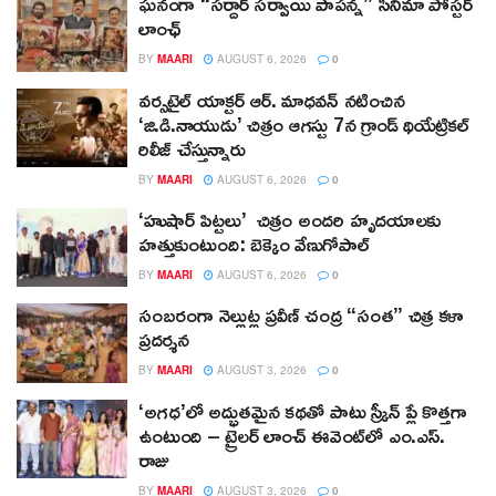
ఘనంగా “సర్దార్ సర్వాయి పాపన్న” సినిమా పోస్టర్
లాంఛ్
BY
MAARI
AUGUST 6, 2026
0
వర్సటైల్ యాక్టర్ ఆర్‌. మాధవన్‌ నటించిన
‘జి.డి.నాయుడు’ చిత్రం ఆగస్టు 7న గ్రాండ్ థియేట్రికల్
రిలీజ్ చేస్తున్నారు
BY
MAARI
AUGUST 6, 2026
0
‘హుషార్‌ పిట్టలు’ చిత్రం అందరి హృదయాలకు
హత్తుకుంటుంది: బెక్కెం వేణుగోపాల్‌
BY
MAARI
AUGUST 6, 2026
0
సంబరంగా నెల్లుట్ల ప్రవీణ్ చంద్ర “సంత” చిత్ర కళా
ప్రదర్శన
BY
MAARI
AUGUST 3, 2026
0
‘అగధ’లో అద్భుతమైన కథతో పాటు స్క్రీన్ ప్లే కొత్తగా
ఉంటుంది – ట్రైలర్ లాంచ్ ఈవెంట్‌లో ఎం.ఎస్.
రాజు
BY
MAARI
AUGUST 3, 2026
0