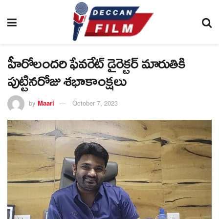
హీరోలందరి ఫేవరేట్ డైరెక్టర్ మారుతికి
పుట్టినరోజు శభాకాంక్షలు
by
Maari
October 7, 2023