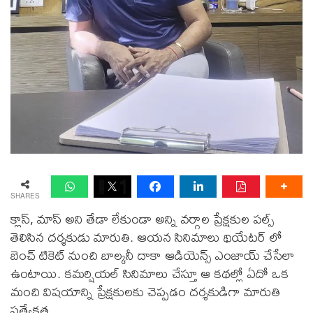
SHARES
క్లాస్, మాస్ అని తేడా లేకుండా అన్ని వర్గాల ప్రేక్షకుల పల్స్
తెలిసిన దర్శకుడు మారుతి. ఆయన సినిమాలు థియేటర్ లో
బెంచ్ టికెట్ నుంచి బాల్కనీ దాకా ఆడియెన్స్ ఎంజాయ్ చేసేలా
ఉంటాయి. కమర్షియల్ సినిమాలు చేస్తూ ఆ కథల్లో ఏదో ఒక
మంచి విషయాన్ని ప్రేక్షకులకు చెప్పడం దర్శకుడిగా మారుతి
ప్రత్యేకత.