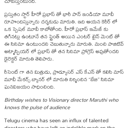
చూపిస్తుంటుంది.
ప్రస్తుతం స్టార్ హీరో ప్రభాస్ తో భారీ పాన్ ఇండియా మూవీ
రూపొందిస్తున్నారు దర్శకుడు మారుతి. ఇది ఆయన కెరీర్ లో
ఒక స్పెషల్ మూవీ కాబోతోంది. హీరో ప్రభాస్ ఇమేజ్ కు
తగినట్లు ఉంటూనే తన స్ట్రెంత్ అయిన ఎంటర్ టైన్ మెంట్ తో
ఈ సినిమా ఉంటుందని చెబుతున్నారు మారుతి. మంచి పాజిటివ్
అట్మాస్పియర్ లో ప్రభాస్ తో తన సినిమా ప్రోగ్రెస్ అవుతోందని
డైరెక్టర్ మారుతి తెలిపారు.
రీసెంట్ గా తన మిత్రుడు, ప్రొడ్యూసర్ ఎస్ కేఎన్ తో కలిసి మాస్
మూవీ మేకర్స్ బ్యానర్ లో మారుతి నిర్మించిన “బేబి” సినిమా
ఘనవిజయం సాధించింది.
Birthday wishes to Visionary director Maruthi who
knows the pulse of audience
Telugu cinema has seen an influx of talented
directors who have left an indelible mark on the