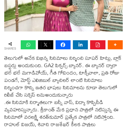
SHARES
తెలుగులో అనేక విభిన్న సినిమాలు నిర్మించి సూపర్ హిట్లు, బ్లాక్
బస్టర్లు అందుకుంది. GA2 పిక్చర్స్ బ్యానర్. ఈ బ్యానర్ ద్వారా
భలే భలే మగాడివోయ్, గీత గోవిందం, టాక్సీవాలా, ప్రతి రోజు
పండగే, మోస్ట్ ఎలిజిబుల్ బ్యాచిలర్ లాంటి సినిమాలు
నిర్మించగా కొన్ని ఇతర భాషలు సినిమాలను కూడా తెలుగులో
రిలీజ్ చేసి సక్సెస్ లనుఅందుకున్నారు
.ఈ సినిమాకి నిర్మాతలుగా బన్నీ వాస్, విద్యా కొప్పినీడి
వ్యవహరిస్తున్నారు. శ్రీకాంత్ మేక ప్రధాన పాత్రలో నటిస్తున్న ఈ
సినిమాలో వరలక్ష్మి శరత్‌కుమార్‌ ప్రత్యేక పాత్రలో నటిస్తోంది.
రాహుల్ విజయ్, శివాని రాజశేఖర్ కీలక పాత్రలు