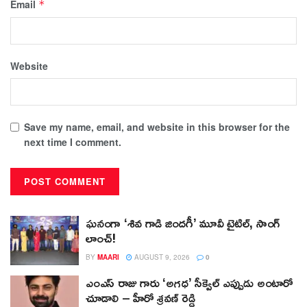
Email
*
Website
Save my name, email, and website in this browser for the
next time I comment.
ఘనంగా ‘శివ గాడి జింద‌గీ’ మూవీ టైటిల్, సాంగ్
లాంచ్!
BY
MAARI
AUGUST 9, 2026
0
ఎంఎస్ రాజు గారు ‘అగధ’ సీక్వెల్ ఎప్పుడు అంటారో
చూడాలి – హీరో శ్రవణ్ రెడ్డి