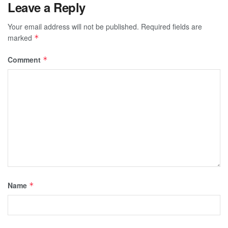
Leave a Reply
Your email address will not be published.
Required fields are
marked
*
Comment
*
Name
*