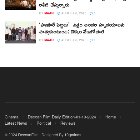
రిలీజ్ చేస్తున్నారు
BY
MAARI
AUGUST 6, 2026
0
‘హుషార్‌ పిట్టలు’ చిత్రం అందరి హృదయాలకు
హత్తుకుంటుంది: బెక్కెం వేణుగోపాల్‌
BY
MAARI
AUGUST 6, 2026
0
Cinema
Deccan Film Daily Edition-01-10-2024
Home
Latest News
Political
Reviews
© 2024
DeccanFilm
- Designed By
10gminds
.