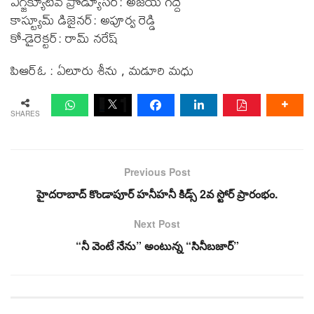
ఎగ్జిక్యూటివ్ ప్రొడ్యూసర్: అజయ్ గద్దె
కాస్ట్యూమ్ డిజైనర్: అపూర్వ రెడ్డి
కో-డైరెక్టర్: రామ్ నరేష్
పిఆర్ఓ : ఏలూరు శీను , మడూరి మధు
SHARES
Previous Post
హైదరాబాద్‌ కొండాపూర్ హ‌నీహ‌నీ కిడ్స్ 2వ స్టోర్ ప్రారంభం.
Next Post
“నీ వెంటే నేను” అంటున్న “సినీబజార్”