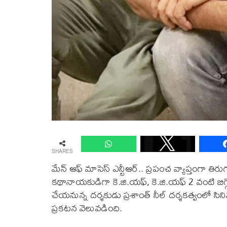
SHARES
మేన్ ఆఫ్ మాసెస్ ఎన్టీఆర్.. ప్రపంచ వ్యాప్తంగా తిర
క‌థానాయ‌కుడిగా కె.జి.య‌ఫ్‌, కె.జి.య‌ఫ్ 2 వంటి బిగ్గెస్ట్
చేయ‌నున్న ద‌ర్శ‌కుడు ప్ర‌శాంత్ నీల్ ద‌ర్శ‌క‌త్వ
ప్ర‌క‌ట‌న వెలువ‌డింది.