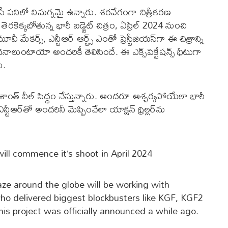
సే ప‌నిలో నిమ‌గ్న‌మై ఉన్నారు. శ‌ర‌వేగంగా చిత్రీక‌ర‌ణ
తెర‌కెక్క‌బోతున్న భారీ బ‌డ్జెట్ చిత్రం, ఏప్రిల్ 2024 నుంచి
 మేక‌ర్స్‌, ఎన్టీఆర్ ఆర్ట్స్ ఎంతో ప్రెస్టీజియ‌స్‌గా ఈ చిత్రాన్ని
ంటాయో అంద‌రికీ తెలిసిందే. ఈ ఎక్స్‌పెక్టేష‌న్స్ ధీటుగా
ు.
ప్ర‌శాంత్ నీల్ సిద్ధం చేస్తున్నారు. అంద‌రూ ఆశ్చ‌ర్య‌పోయేలా భారీ
న్టీఆర్‌తో అంద‌రినీ మెప్పించేలా యాక్ష‌న్ థ్రిల్ల‌ర్‌ను
l commence it’s shoot in April 2024
e around the globe will be working with
ho delivered biggest blockbusters like KGF, KGF2
his project was officially announced a while ago.