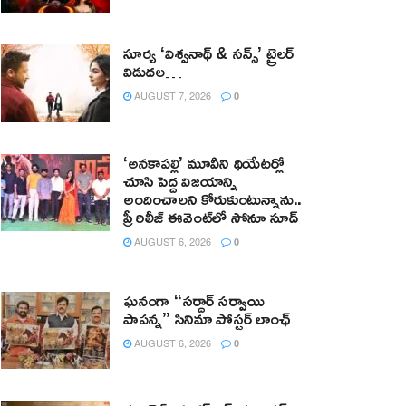
సూర్య ‘విశ్వనాథ్ & సన్స్’ ట్రైలర్
విడుదల…
AUGUST 7, 2026
0
‘అనకాపల్లి’ మూవీని థియేటర్లో
చూసి పెద్ద విజయాన్ని
అందించాలని కోరుకుంటున్నాను..
ప్రీ రిలీజ్ ఈవెంట్‌లో సోనూ సూద్
AUGUST 6, 2026
0
ఘనంగా “సర్దార్ సర్వాయి
పాపన్న” సినిమా పోస్టర్ లాంఛ్
AUGUST 6, 2026
0