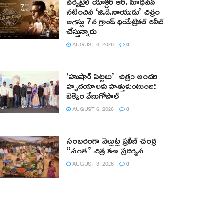
వర్సటైల్ యాక్టర్ ఆర్‌. మాధవన్‌
నటించిన ‘జి.డి.నాయుడు’ చిత్రం
ఆగస్టు 7న గ్రాండ్ థియేట్రికల్ రిలీజ్
చేస్తున్నారు
AUGUST 6, 2026
0
‘హుషార్‌ పిట్టలు’ చిత్రం అందరి
హృదయాలకు హత్తుకుంటుంది:
బెక్కెం వేణుగోపాల్‌
AUGUST 6, 2026
0
సంబరంగా నెల్లుట్ల ప్రవీణ్ చంద్ర
“సంత” చిత్ర కళా ప్రదర్శన
AUGUST 3, 2026
0