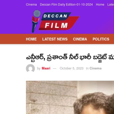
Cinema
Deccan Film Daily Edition-01-10-2024
Home
Late
HOME
LATEST NEWS
CINEMA
POLITICS
ఎన్టీఆర్‌, ప్ర‌శాంత్ నీల్ భారీ బ‌డ్
by
Maari
October 5, 2023
in
Cinema