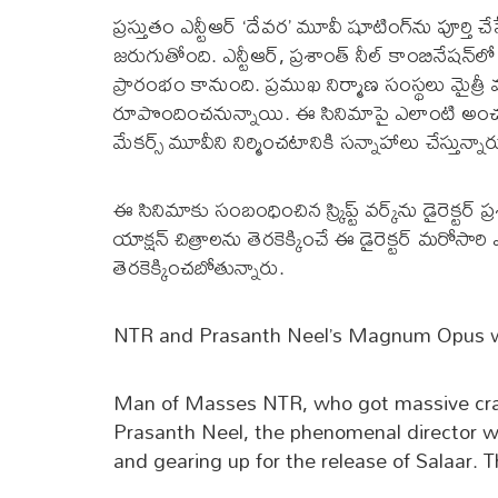
ప్ర‌స్తుతం ఎన్టీఆర్ ‘దేవ‌ర’ మూవీ షూటింగ్‌ను పూర్తి చే
జ‌రుగుతోంది. ఎన్టీఆర్‌, ప్ర‌శాంత్ నీల్ కాంబినేష‌న్‌లో 
ప్రారంభం కానుంది. ప్ర‌ముఖ నిర్మాణ సంస్థ‌లు మైత్రీ మూవీ
రూపొందించ‌నున్నాయి. ఈ సినిమాపై ఎలాంటి అంచ‌నాలు
మేక‌ర్స్ మూవీని నిర్మించ‌టానికి స‌న్నాహాలు చేస్తున్నార
ఈ సినిమాకు సంబంధించిన స్క్రిప్ట్ వ‌ర్క్‌ను డైరెక్ట‌ర్ 
యాక్ష‌న్ చిత్రాల‌ను తెర‌కెక్కించే ఈ డైరెక్ట‌ర్ మ‌రోసారి ఎ
తెర‌కెక్కించ‌బోతున్నారు.
NTR and Prasanth Neel’s Magnum Opus wil
Man of Masses NTR, who got massive craz
Prasanth Neel, the phenomenal director w
and gearing up for the release of Salaar. T