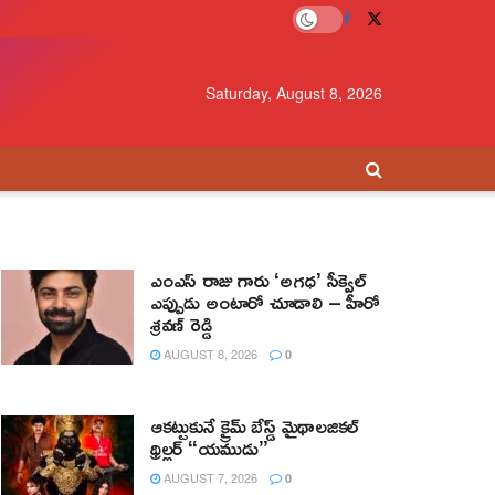
Saturday, August 8, 2026
ఎంఎస్ రాజు గారు ‘అగధ’ సీక్వెల్
ఎప్పుడు అంటారో చూడాలి – హీరో
శ్రవణ్ రెడ్డి
AUGUST 8, 2026
0
ఆకట్టుకునే క్రైమ్ బేస్డ్ మైథాలజికల్
థ్రిల్లర్ “యముడు”
AUGUST 7, 2026
0