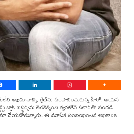
ుగులేని అభిమానాన్ని, క్రేజ్‌ను సంపాదించుకున్న హీరో. ఆయ‌న
 బ్లాక్ బ‌స్ట‌ర్స్‌ను తెర‌కెక్కించి త్వ‌ర‌లోనే స‌లార్‌తో సంద‌డి
ంలో సినిమా చేయ‌బోతున్నారు. ఈ మూవీకి సంబంధించిన అధికారిక